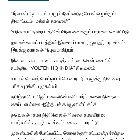
பிர்லா ஸ்டுடியோஸ் மற்றும் நீலம் ஸ்டுடியோஸ் வழங்கும்
திரைப்படம் “மக்கள் காவலன்”
‘கரிகாலா’ திரைபடத்தின் மிரள வைக்கும் பதாகை வெளியீடு
தலைக்கணம் படத்தின் இசையப்பாளார் ஜவஹர் பரமசிவம்
இயக்குனராக அறிமுகமாகிறார்
இணையதள வாணிப கருத்தரங்கை சென்னையில்
நடத்திய “VOLTEN HQ INDIA” நிறுவனம்
காமன் வெல்த் போட்டியில் வென்ற வீரர்களுக்கு நினைவு
பரிசு வழங்கிய முதல்வர்
தமிழ்நாடு பட்ஜெட் மக்களின் எதிர்பார்ப்புகளை நிறைவு
செய்யவில்லை -இந்தியக் கம்யூனிஸ்ட் கட்சி
தவெக அரசின் நிதிநிலை அறிக்கை சமச்சீரான
வளர்ச்சிக்கு வழிவகுக்கும்-வைகோ பாராட்டு
முக ஸ்டாலின் போட்டியிட்ட கொளத்தூர் சட்டமன்ற தேர்தல்