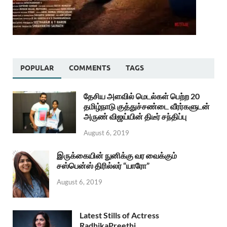
POPULAR
COMMENTS
TAGS
தேசிய அளவில் மெடல்கள் பெற்ற 20
தமிழ்நாடு குத்துச்சண்டை வீரர்களுடன்
அருண் விஜய்யின் திடீர் சந்திப்பு
August 6, 2019
இருக்கையின் நுனிக்கு வர வைக்கும்
சஸ்பென்ஸ் திரில்லர் “யாரோ”
August 6, 2019
Latest Stills of Actress
RadhikaPreethi