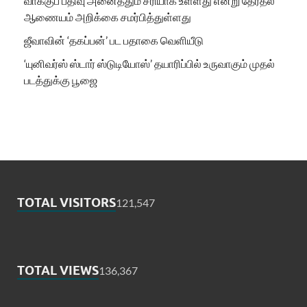
வாக்குப் பதிவு அனைத்தும் சரியாக உள்ளது என்று தேர்தல்
ஆணையம் அறிக்கை சமர்பித்துள்ளது
ஜீவாவின் ‘தகப்பன்’ பட பதாகை வெளியீடு
‘யுனிவர்ஸ் ஸ்டார் ஸ்டுடியோஸ்’ தயாரிப்பில் உருவாகும் முதல்
படத்துக்கு பூஜை
TOTAL VISITORS
121,547
TOTAL VIEWS
136,367