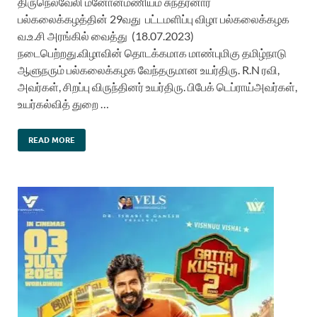
திருநெல்வேலி மனோன்மணியம் சுந்தரனார்
பல்கலைக்கழத்தின் 29வது பட்டமளிப்பு விழா பல்கலைக்கழக
வ.உ.சி அரங்கில் வைத்து (18.07.2023)
நடைபெற்றது.விழாவின் தொடக்கமாக மாண்புமிகு தமிழ்நாடு
ஆளுநரும் பல்கலைக்கழக வேந்தருமான உயர்திரு. R.N ரவி,
அவர்கள், சிறப்பு விருந்தினர் உயர்திரு. பிபேக் டெப்ராய்அவர்கள்,
உயர்கல்வித் துறை …
READ MORE