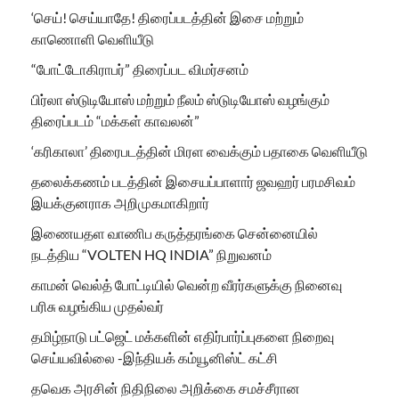
‘செய்! செய்யாதே! திரைப்படத்தின் இசை மற்றும்
காணொளி வெளியீடு
“போட்டோகிராபர்” திரைப்பட விமர்சனம்
பிர்லா ஸ்டுடியோஸ் மற்றும் நீலம் ஸ்டுடியோஸ் வழங்கும்
திரைப்படம் “மக்கள் காவலன்”
‘கரிகாலா’ திரைபடத்தின் மிரள வைக்கும் பதாகை வெளியீடு
தலைக்கணம் படத்தின் இசையப்பாளார் ஜவஹர் பரமசிவம்
இயக்குனராக அறிமுகமாகிறார்
இணையதள வாணிப கருத்தரங்கை சென்னையில்
நடத்திய “VOLTEN HQ INDIA” நிறுவனம்
காமன் வெல்த் போட்டியில் வென்ற வீரர்களுக்கு நினைவு
பரிசு வழங்கிய முதல்வர்
தமிழ்நாடு பட்ஜெட் மக்களின் எதிர்பார்ப்புகளை நிறைவு
செய்யவில்லை -இந்தியக் கம்யூனிஸ்ட் கட்சி
தவெக அரசின் நிதிநிலை அறிக்கை சமச்சீரான