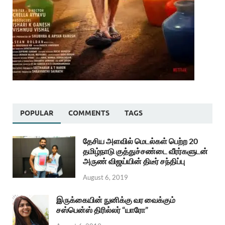
POPULAR
COMMENTS
TAGS
தேசிய அளவில் மெடல்கள் பெற்ற 20
தமிழ்நாடு குத்துச்சண்டை வீரர்களுடன்
அருண் விஜய்யின் திடீர் சந்திப்பு
August 6, 2019
இருக்கையின் நுனிக்கு வர வைக்கும்
சஸ்பென்ஸ் திரில்லர் “யாரோ”