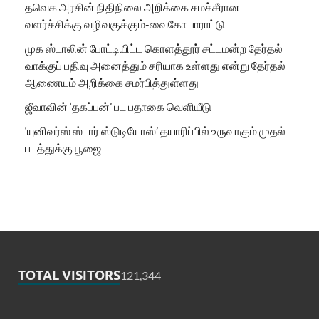
தவெக அரசின் நிதிநிலை அறிக்கை சமச்சீரான
வளர்ச்சிக்கு வழிவகுக்கும்-வைகோ பாராட்டு
முக ஸ்டாலின் போட்டியிட்ட கொளத்தூர் சட்டமன்ற தேர்தல்
வாக்குப் பதிவு அனைத்தும் சரியாக உள்ளது என்று தேர்தல்
ஆணையம் அறிக்கை சமர்பித்துள்ளது
ஜீவாவின் ‘தகப்பன்’ பட பதாகை வெளியீடு
‘யுனிவர்ஸ் ஸ்டார் ஸ்டுடியோஸ்’ தயாரிப்பில் உருவாகும் முதல்
படத்துக்கு பூஜை
TOTAL VISITORS
121,344