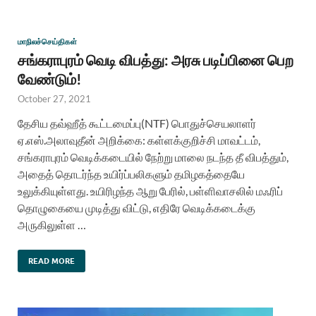
மாநிலச்செய்திகள்
சங்கராபுரம் வெடி விபத்து: அரசு படிப்பினை பெற
வேண்டும்!
October 27, 2021
தேசிய தவ்ஹீத் கூட்டமைப்பு(NTF) பொதுச்செயலாளர்
ஏ.எஸ்.அலாவுதீன் அறிக்கை: கள்ளக்குறிச்சி மாவட்டம்,
சங்கராபுரம் வெடிக்கடையில் நேற்று மாலை நடந்த தீ விபத்தும்,
அதைத் தொடர்ந்த உயிர்ப்பலிகளும் தமிழகத்தையே
உலுக்கியுள்ளது. உயிரிழந்த ஆறு பேரில், பள்ளிவாசலில் மஃரிப்
தொழுகையை முடித்து விட்டு, எதிரே வெடிக்கடைக்கு
அருகிலுள்ள …
READ MORE