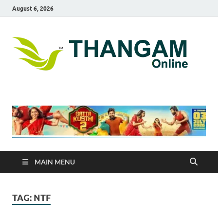
August 6, 2026
T
online
news
On
portal
MAIN MENU
TAG:
NTF