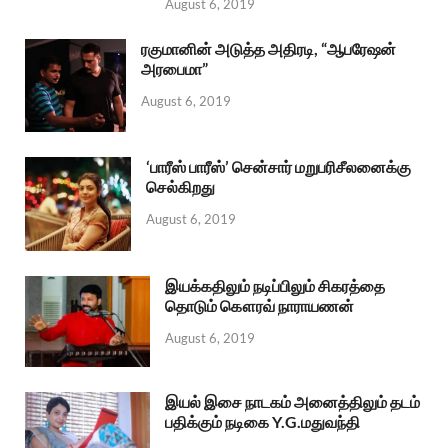
August 6, 2019
ரகுமானின் அடுத்த அதிரடி, “ஆபரேஷன்
அரபைமா”
August 6, 2019
‘பாரீஸ் பாரீஸ்’ சென்சார் மறுபரிசீலனைக்கு
செல்கிறது
August 6, 2019
இயக்கதிலும் நடிப்பிலும் சிகரத்தை
தொடும் கௌரவ் நாராயணன்
August 6, 2019
இயல் இசை நாடகம் அனைத்திலும் தடம்
பதிக்கும் நடிகை Y.G.மதுவந்தி