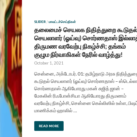
SLIDER
/
மாவட்டச்செய்திகள்
தலைமைச் செயலக நிதித்துறை கூடுதல
செயலாளர் (ஓய்வு) சொர்ணதாஸ் இல்லாத
திருமண வரவேற்பு நிகழ்ச்சி; தங்கம்
குழும நிர்வாகிகள் நேரில் வாழ்த்து!
October 1, 2021
சென்னை, அக்டோபர். 01: தமிழ்நாடு அரசு நிதித்துற
கூடுதல் செயலாளர் (ஓய்வு) சொர்ணதாஸ் – ஸ்டெல்ல
சொர்ணதாஸ் ஆகியோரது மகன் சுஜித் ஜான் –
மேகலின் ரிஃபோன்சியா ஆகியோரது திருமணம்
வரவேற்பு நிகழ்ச்சி, சென்னை கெல்லிஸில் உள்ள, பிஷப
மாணிக்கம் ஹாலில் …
READ MORE