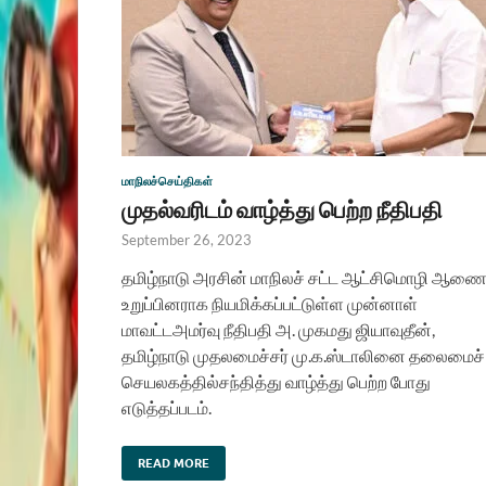
மாநிலச்செய்திகள்
முதல்வரிடம் வாழ்த்து பெற்ற நீதிபதி
September 26, 2023
தமிழ்நாடு அரசின் மாநிலச் சட்ட ஆட்சிமொழி ஆண
உறுப்பினராக நியமிக்கப்பட்டுள்ள முன்னாள்
மாவட்டஅமர்வு நீதிபதி அ. முகமது ஜியாவுதீன்,
தமிழ்நாடு முதலமைச்சர் மு.க.ஸ்டாலினை தலைமைச்
செயலகத்தில்சந்தித்து வாழ்த்து பெற்ற போது
எடுத்தப்படம்.
READ MORE