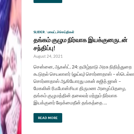
SLIDER
/
மாவட்டச்செய்திகள்
தங்கம் குழும நிர்வாக இயக்குனருடன்
சந்திப்பு!
August 24, 2021
சென்னை, ஆகஸ்ட். 24: தமிழ்நாடு அரசு நிதித்துறை
கூடுதல் செயலாளர் (ஓய்வு) சொர்ணதாஸ் – ஸ்டெல்ல
சொர்ணதாஸ் ஆகியோரது மகன் சுஜித் ஜான் –
மேகலின் ரிஃபோன்சியா திருமண அழைப்பிதழை,
தங்கம் குழுமத்தின் தலைவர் மற்றும் நிர்வாக
இயக்குனர் ஷேக்மைதீன் தங்கத்தை …
READ MORE