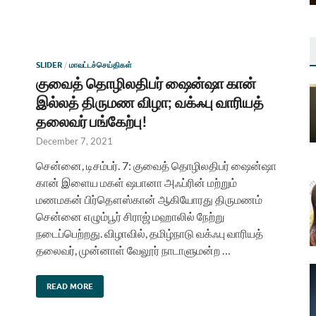
SLIDER
/
மாவட்டச்செய்திகள்
குவைத் தொழிலதிபர் ஷைன்ஷா கான்
இல்லத் திருமண விழா; வக்ஃபு வாரியத்
தலைவர் பங்கேற்பு!
December 7, 2021
சென்னை, டிசம்பர். 7: குவைத் தொழிலதிபர் ஷைன்ஷா
கான் இளைய மகள் ஷபானா அஃப்ரின் மற்றும்
மணமகன் பிர்தௌஸ்கான் ஆகியோரது திருமணம்
சென்னை எழும்பூர் சிராஜ் மஹாலில் நேற்று
நடைப்பெற்றது. விழாவில், தமிழ்நாடு வக்ஃபு வாரியத்
தலைவர், முன்னாள் வேலூர் நாடாளுமன்ற …
READ MORE