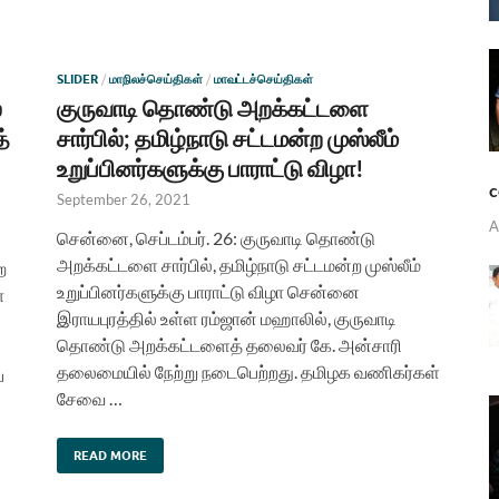
SLIDER
/
மாநிலச்செய்திகள்
/
மாவட்டச்செய்திகள்
்
குருவாடி தொண்டு அறக்கட்டளை
்
சார்பில்; தமிழ்நாடு சட்டமன்ற முஸ்லீம்
உறுப்பினர்களுக்கு பாராட்டு விழா!
c
September 26, 2021
A
சென்னை, செப்டம்பர். 26: குருவாடி தொண்டு
அறக்கட்டளை சார்பில், தமிழ்நாடு சட்டமன்ற முஸ்லீம்
ை
உறுப்பினர்களுக்கு பாராட்டு விழா சென்னை
ா
இராயபுரத்தில் உள்ள ரம்ஜான் மஹாலில், குருவாடி
தொண்டு அறக்கட்டளைத் தலைவர் கே. அன்சாரி
தலைமையில் நேற்று நடைபெற்றது. தமிழக வணிகர்கள்
்
சேவை …
READ MORE