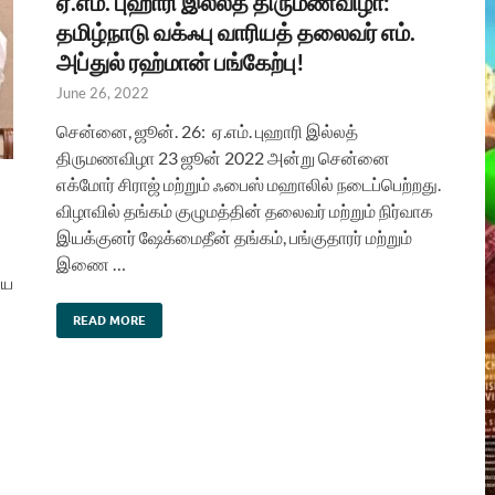
ஏ.எம். புஹாரி இல்லத் திருமணவிழா:
தமிழ்நாடு வக்ஃபு வாரியத் தலைவர் எம்.
அப்துல் ரஹ்மான் பங்கேற்பு!
June 26, 2022
சென்னை, ஜூன். 26: ஏ.எம். புஹாரி இல்லத்
திருமணவிழா 23 ஜூன் 2022 அன்று சென்னை
எக்மோர் சிராஜ் மற்றும் ஃபைஸ் மஹாலில் நடைப்பெற்றது.
விழாவில் தங்கம் குழுமத்தின் தலைவர் மற்றும் நிர்வாக
இயக்குனர் ஷேக்மைதீன் தங்கம், பங்குதாரர் மற்றும்
இணை …
ைய
READ MORE