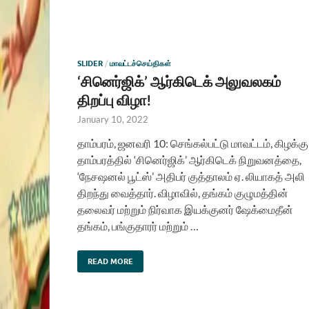
SLIDER
/
மாவட்டச்செய்திகள்
‘சினெர்ஜிக்’ ஆர்கிடெக் அலுவலகம்
திறப்பு விழா!
January 10, 2022
தாம்பரம், ஜனவரி 10: செங்கல்பட்டு மாவட்டம், கிழக்கு
தாம்பரத்தில் ‘சினெர்ஜிக்’ ஆர்கிடெக் நிறுவனத்தை,
‘நேசஷனல் பூட்ஸ்’ அதிபர் குத்தாலம் ஏ. லியாகத் அலி
திறந்து வைத்தார். விழாவில், தங்கம் குழுமத்தின்
தலைவர் மற்றும் நிர்வாக இயக்குனர் ஷேக்மைதீன்
தங்கம், பங்குதாரர் மற்றும் …
READ MORE