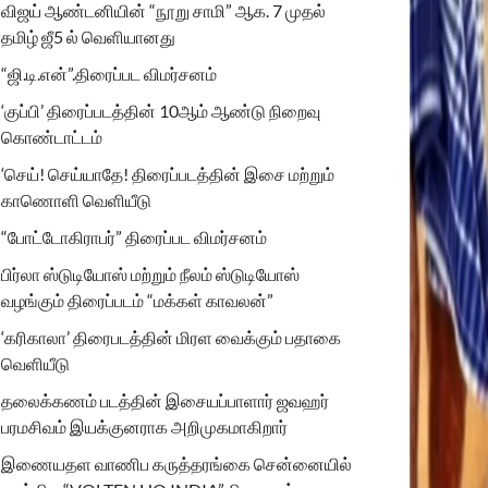
விஜய் ஆண்டனியின் “நூறு சாமி” ஆக. 7 முதல்
தமிழ் ஜீ5 ல் வெளியானது
“ஜி.டி.என்”.திரைப்பட விமர்சனம்
‘குப்பி’ திரைப்படத்தின் 10ஆம் ஆண்டு நிறைவு
கொண்டாட்டம்
‘செய்! செய்யாதே! திரைப்படத்தின் இசை மற்றும்
காணொளி வெளியீடு
“போட்டோகிராபர்” திரைப்பட விமர்சனம்
பிர்லா ஸ்டுடியோஸ் மற்றும் நீலம் ஸ்டுடியோஸ்
வழங்கும் திரைப்படம் “மக்கள் காவலன்”
‘கரிகாலா’ திரைபடத்தின் மிரள வைக்கும் பதாகை
வெளியீடு
தலைக்கணம் படத்தின் இசையப்பாளார் ஜவஹர்
பரமசிவம் இயக்குனராக அறிமுகமாகிறார்
இணையதள வாணிப கருத்தரங்கை சென்னையில்