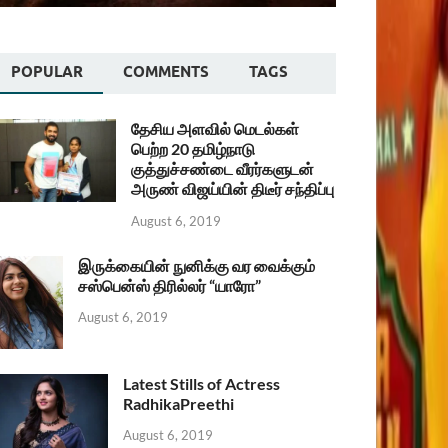
POPULAR
COMMENTS
TAGS
தேசிய அளவில் மெடல்கள்
பெற்ற 20 தமிழ்நாடு
குத்துச்சண்டை வீரர்களுடன்
அருண் விஜய்யின் திடீர் சந்திப்பு
August 6, 2019
இருக்கையின் நுனிக்கு வர வைக்கும்
சஸ்பென்ஸ் திரில்லர் “யாரோ”
August 6, 2019
Latest Stills of Actress
RadhikaPreethi
August 6, 2019