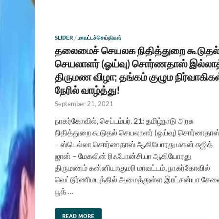
SLIDER
/
மாவட்டச்செய்திகள்
தலைமைச் செயலக நிதித்துறை கூடுதல
செயலாளர் (ஓய்வு) சொர்ணதாஸ் இல்லாத
திருமண விழா; தங்கம் குழும நிர்வாகிகள
நேரில் வாழ்த்து!
September 21, 2021
நாகர்கோவில், செப்டம்பர். 21: தமிழ்நாடு அரசு
நிதித்துறை கூடுதல் செயலாளர் (ஓய்வு) சொர்ணதாஸ
– ஸ்டெல்லா சொர்ணதாஸ் ஆகியோரது மகன் சுஜித்
ஜான் – மேகலின் ரிஃபோன்சியா ஆகியோரது
திருமணம் கன்னியாகுமரி மாவட்டம், நாகர்கோவில்
வெட்டூர்ணிமடத்தில் அமைத்துள்ள இரட்சன்யா சே
பூத் …
READ MORE