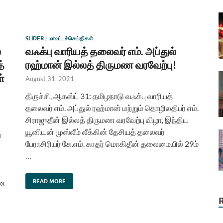
SLIDER
/
மாவட்டச்செய்திகள்
்
வஃக்பு வாரியத் தலைவர் எம். அப்துல்
்
ரஹ்மான் இல்லத் திருமண வரவேற்பு!
்
August 31, 2021
திருச்சி, ஆகஸ்ட் 31: தமிழநாடு வஃக்பு வாரியத்
தலைவர் எம். அப்துல் ரஹ்மான் மற்றும் தொழிலதிபர் எம்.
சிராஜுதீன் இல்லத் திருமண வரவேற்பு விழா, இந்திய
யூனியன் முஸ்லீம் லீக்கின் தேசியத் தலைவர்
்
பேராசிரியர் கே.எம். காதர் மொகிதீன் தலைமையில் 29ம்
…
னை
READ MORE