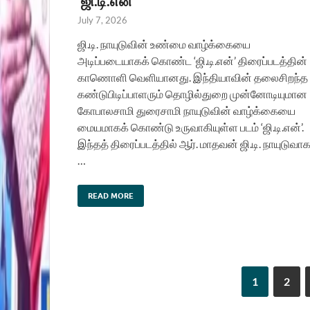
‘ஜி.டி.என்’
July 7, 2026
ஜி.டி. நாயுடுவின் உண்மை வாழ்க்கையை
அடிப்படையாகக் கொண்ட ‘ஜி.டி.என்’ திரைப்படத்தின்
காணொளி வெளியானது. இந்தியாவின் தலைசிறந்த
கண்டுபிடிப்பாளரும் தொழில்துறை முன்னோடியுமான
கோபாலசாமி துரைசாமி நாயுடுவின் வாழ்க்கையை
மையமாகக் கொண்டு உருவாகியுள்ள படம் ‘ஜி.டி.என்’.
இந்தத் திரைப்படத்தில் ஆர். மாதவன் ஜி.டி. நாயுடுவா
…
READ MORE
1
2