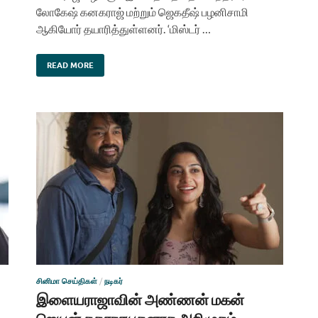
லோகேஷ் கனகராஜ் மற்றும் ஜெகதீஷ் பழனிசாமி
ஆகியோர் தயாரித்துள்ளனர். ‘மிஸ்டர் …
READ MORE
சினிமா செய்திகள்
/
நடிகர்
இளையராஜாவின் அண்ணன் மகன்