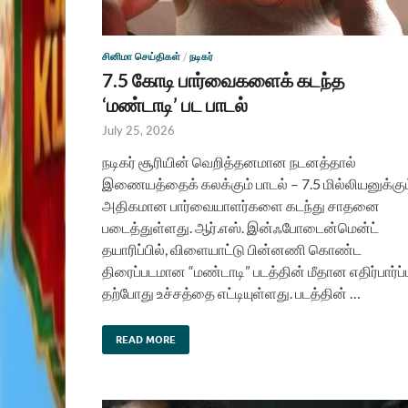
சினிமா செய்திகள்
/
நடிகர்
7.5 கோடி பார்வைகளைக் கடந்த
‘மண்டாடி’ பட பாடல்
July 25, 2026
நடிகர் சூரியின் வெறித்தனமான நடனத்தால்
இணையத்தைக் கலக்கும் பாடல் – 7.5 மில்லியனுக்கும
அதிகமான பார்வையாளர்களை கடந்து சாதனை
படைத்துள்ளது. ஆர்.எஸ். இன்ஃபோடைன்மென்ட்
தயாரிப்பில், விளையாட்டு பின்னணி கொண்ட
திரைப்படமான “மண்டாடி” படத்தின் மீதான எதிர்பார்ப்ப
தற்போது உச்சத்தை எட்டியுள்ளது. படத்தின் …
READ MORE