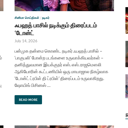
சினிமா செய்திகள்
/
நடிகர்
ஃபஹத் பாசில் நடிக்கும் திரைப்படம்
‘டோன்ட்
July 14, 2026
பன்முக தன்மை கொண்ட நடிகர் ஃபஹத் பாசில் –
்
‘பாகுபலி’ போன்ற படங்களை உருவாக்கியவர்கள் –
தனித்துவமான இயக்குநர் எஸ். எஸ். ராஜமௌலி
ஆகியோரின் கூட்டணியில் ஒரு மாயாஜால நிகழ்வாக
‘டோன்ட் ட்ரபிள் தி ட்ரபிள்’ திரைப்படம் உருவாகிறது.
ு
ஷோயிங் பிசினஸ் …
READ MORE