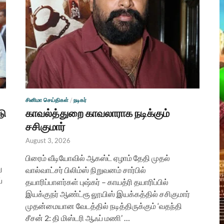
சினிமா செய்திகள்
/
நடிகர்
டு
காவல்த்துறை காவலாராக நடிக்கும்
சசிகுமார்
August 3, 2026
பிரைம் வீடியோவில் ஆகஸ்ட் ஏழாம் தேதி முதல்
ு
வால்வாட்சர் பிலிம்ஸ் நிறுவனம் சார்பில்
்
தயாரிப்பாளர்கள் புஷ்கர் – காயத்ரி தயாரிப்பில்
இயக்குநர் ஆண்ட்ரூ லூயிஸ் இயக்கத்தில் சசிகுமார்
முதன்மையான வேடத்தில் நடித்திருக்கும் ‘வதந்தி
சீசன் 2: தி மிஸ்டரி ஆஃப் மணி’ …