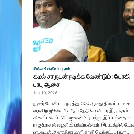
சினிமா செய்திகள்
/
நடிகர்
கமல் சாருடன் நடிக்க வேண்டும் :யோகி
பாபு ஆசை
July 10, 2026
நடிகர் யோகி பாபு நடித்து 300 ஆவது திரைப்படமாக
வருகிற ஜூலை 17-ஆம் தேதி வெளி வர இருக்கும்
திரைப்படைப்பு ‘அர்ஜுனன் பேர் பத்து’. இப்படத்தை ரா.
ராஜ்மோகன் எழுதி இயக்கியுள்ளார். இப்படத்தில் யோ
பாபுவுடன் ,அனாமிகா மஹி,காளி வெங்கட், அருள் …