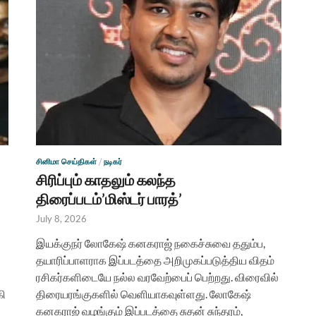
சினிமா செய்திகள்
/
நடிகர்
சிரிப்பும் காதலும் கலந்த
திரைப்படம்’மிஸ்டர் பாரத்’
July 8, 2026
இயக்குநர் லோகேஷ் கனகராஜ் நகைச்சுவை ததும்ப,
தயாரிப்பாளராக இப்படத்தை அறிமுகப்படுத்திய விதம்
ரசிகர்களிடையே நல்ல வரவேற்பைப் பெற்றது. விரைவில்
கி
திரையரங்குகளில் வெளியாகவுள்ளது. லோகேஷ்
கனகராஜ் வழங்கும் இப்படத்தை சுதன் சுந்தரம்,