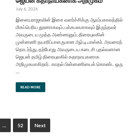
ஜெயன் கதாநாயகனாக அறிமுகம்
July 6, 2026
இளையராஜாவின் இசை வளர்ச்சிக்கு ஆரம்பகாலத்தில்
மிகப்பெரிய தூணாகவும், பக்கபலமாகவும் இருந்தவர்
அவருடைய மூத்த அண்ணனும், திரையுலகின்
முன்னணி தயாரிப்பாளருமான ஆர்.டி.பாஸ்கர். அவரைத்
தொடர்ந்து, தற்போது அவருடைய கடைசி புதல்வனான
ஜெயன் தமிழ் திரையுலகில் கதாநாயகனாக
க
அறிமுகமாகிறார். காதல் பின்னணியைக் கொண்ட ஒரு
…
READ MORE
…
52
Next