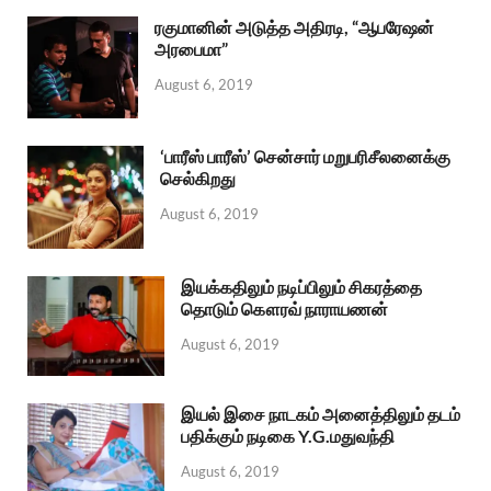
ரகுமானின் அடுத்த அதிரடி, “ஆபரேஷன்
அரபைமா”
August 6, 2019
‘பாரீஸ் பாரீஸ்’ சென்சார் மறுபரிசீலனைக்கு
செல்கிறது
August 6, 2019
இயக்கதிலும் நடிப்பிலும் சிகரத்தை
தொடும் கௌரவ் நாராயணன்
August 6, 2019
இயல் இசை நாடகம் அனைத்திலும் தடம்
பதிக்கும் நடிகை Y.G.மதுவந்தி
August 6, 2019