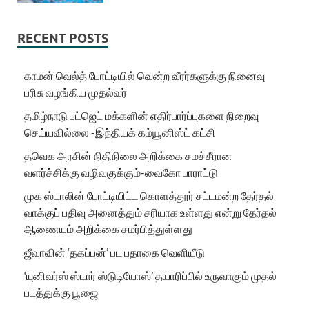
RECENT POSTS
காமன் வெல்த் போட்டியில் வென்ற வீரர்களுக்கு நினைவு
பரிசு வழங்கிய முதல்வர்
தமிழ்நாடு பட்ஜெட் மக்களின் எதிர்பார்ப்புகளை நிறைவு
செய்யவில்லை -இந்தியக் கம்யூனிஸ்ட் கட்சி
தவெக அரசின் நிதிநிலை அறிக்கை சமச்சீரான
வளர்ச்சிக்கு வழிவகுக்கும்-வைகோ பாராட்டு
முக ஸ்டாலின் போட்டியிட்ட கொளத்தூர் சட்டமன்ற தேர்தல்
வாக்குப் பதிவு அனைத்தும் சரியாக உள்ளது என்று தேர்தல்
ஆணையம் அறிக்கை சமர்பித்துள்ளது
ஜீவாவின் ‘தகப்பன்’ பட பதாகை வெளியீடு
‘யுனிவர்ஸ் ஸ்டார் ஸ்டுடியோஸ்’ தயாரிப்பில் உருவாகும் முதல்
படத்துக்கு பூஜை