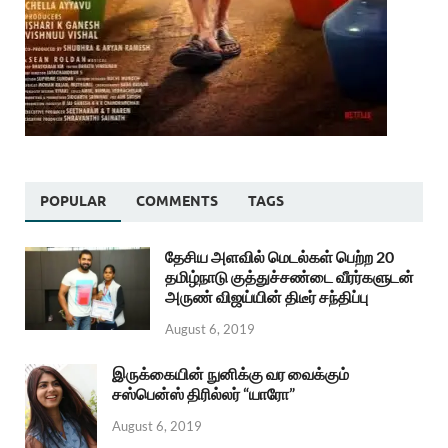
POPULAR
COMMENTS
TAGS
தேசிய அளவில் மெடல்கள் பெற்ற 20
தமிழ்நாடு குத்துச்சண்டை வீரர்களுடன்
அருண் விஜய்யின் திடீர் சந்திப்பு
August 6, 2019
இருக்கையின் நுனிக்கு வர வைக்கும்
சஸ்பென்ஸ் திரில்லர் “யாரோ”
August 6, 2019