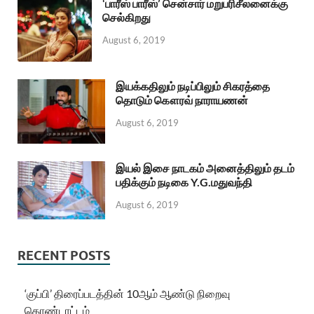
‘பாரீஸ் பாரீஸ்’ சென்சார் மறுபரிசீலனைக்கு
செல்கிறது
August 6, 2019
இயக்கதிலும் நடிப்பிலும் சிகரத்தை
தொடும் கௌரவ் நாராயணன்
August 6, 2019
இயல் இசை நாடகம் அனைத்திலும் தடம்
பதிக்கும் நடிகை Y.G.மதுவந்தி
August 6, 2019
RECENT POSTS
‘குப்பி’ திரைப்படத்தின் 10ஆம் ஆண்டு நிறைவு
கொண்டாட்டம்