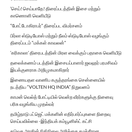
‘செய்! செய்யாதே! திரைப்படத்தின் இசை மற்றும்
காணொளி வெளியீடு
“போட்டோகிராபர்” திரைப்பட விமர்சனம்
பிர்லா ஸ்டுடியோஸ் மற்றும் நீலம் ஸ்டுடியோஸ் வழங்கும்
திரைப்படம் “மக்கள் காவலன்”
‘கரிகாலா’ திரைபடத்தின் மிரள வைக்கும் பதாகை வெளியீடு
தலைக்கணம் படத்தின் இசையப்பாளார் ஜவஹர் பரமசிவம்
இயக்குனராக அறிமுகமாகிறார்
இணையதள வாணிப கருத்தரங்கை சென்னையில்
நடத்திய “VOLTEN HQ INDIA” நிறுவனம்
காமன் வெல்த் போட்டியில் வென்ற வீரர்களுக்கு நினைவு
பரிசு வழங்கிய முதல்வர்
தமிழ்நாடு பட்ஜெட் மக்களின் எதிர்பார்ப்புகளை நிறைவு
செய்யவில்லை -இந்தியக் கம்யூனிஸ்ட் கட்சி
தவெக அரசின் நிதிநிலை அறிக்கை சமச்சீரான