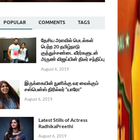
POPULAR
COMMENTS
TAGS
தேசிய அளவில் மெடல்கள்
பெற்ற 20 தமிழ்நாடு
குத்துச்சண்டை வீரர்களுடன்
அருண் விஜய்யின் திடீர் சந்திப்பு
August 6, 2019
இருக்கையின் நுனிக்கு வர வைக்கும்
சஸ்பென்ஸ் திரில்லர் “யாரோ”
August 6, 2019
Latest Stills of Actress
RadhikaPreethi
August 6, 2019