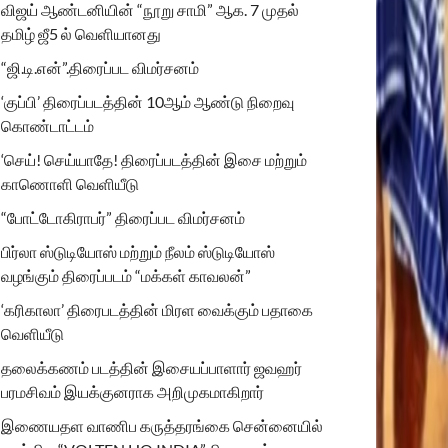
விஜய் ஆண்டனியின் “நூறு சாமி” ஆக. 7 முதல்
தமிழ் ஜீ5 ல் வெளியானது
“ஜி.டி.என்”.திரைப்பட விமர்சனம்
‘குப்பி’ திரைப்படத்தின் 10ஆம் ஆண்டு நிறைவு
கொண்டாட்டம்
‘செய்! செய்யாதே! திரைப்படத்தின் இசை மற்றும்
காணொளி வெளியீடு
“போட்டோகிராபர்” திரைப்பட விமர்சனம்
பிர்லா ஸ்டுடியோஸ் மற்றும் நீலம் ஸ்டுடியோஸ்
வழங்கும் திரைப்படம் “மக்கள் காவலன்”
‘கரிகாலா’ திரைபடத்தின் மிரள வைக்கும் பதாகை
வெளியீடு
தலைக்கணம் படத்தின் இசையப்பாளார் ஜவஹர்
பரமசிவம் இயக்குனராக அறிமுகமாகிறார்
இணையதள வாணிப கருத்தரங்கை சென்னையில்