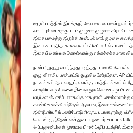
குழலி
படத்தின்
இயக்குநர்
சேரா
கலையரசன்
நண்பர்
வாய்ப்பு
கிடைத்தது
.
படம்
முழுக்க
முழுக்க
கிராமிய
ம
இசையமைத்து
இருக்கிறேன்
.
புல்லாங்குழலை
வைத்த
இசையை
புதிதாக
உணரலாம்
.
சினிமாவில்
காலகட்டத்
இசையில்
கற்றுக்
கொள்வதற்கு
எக்கச்சக்கமான
வி
நான்
பிறந்தது
வளர்ந்தது
படித்தது
எல்லாமே
பொள்ளாச
குழு
,
கிராமிய
பண்பாட்டு
குழுவில்
சேர்ந்தேன்
. AP
விட
நடனங்கள்
ஆடினாலும்
,
எனக்கு
வாத்தியங்களின்
மீத
வாத்திய
கருவிகளை
இசைத்துக்
கொண்டிருப்பேன்
.
மாறினேன்
.
எதிர்பாராதவிதமாக
தான்
சென்னைக்கு
தான்
நினைத்திருந்தேன்
.
ஆனால்
,
இசை
என்னை
செ
இன்ஜினியரிங்
பணியோடு
நிறைய
படங்களுக்கு
ஃப்ர
கொண்டிருந்தேன்
.
என்னுடைய
நண்பர்
Friends talki
அப்படி
நண்பர்கள்
மூலமாக
பிரண்ட்ஷிப்
படத்தில்
இசைய