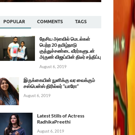
POPULAR
COMMENTS
TAGS
தேசிய அளவில் மெடல்கள்
பெற்ற 20 தமிழ்நாடு
குத்துச்சண்டை வீரர்களுடன்
அருண் விஜய்யின் திடீர் சந்திப்பு
August 6, 2019
இருக்கையின் நுனிக்கு வர வைக்கும்
சஸ்பென்ஸ் திரில்லர் “யாரோ”
August 6, 2019
Latest Stills of Actress
RadhikaPreethi
August 6, 2019