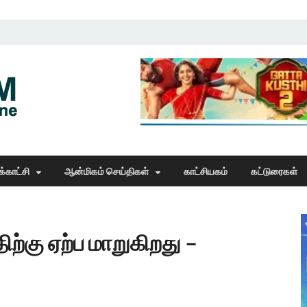
Thangam Online
online news portal
்காட்சி
ஆன்மிகம் செய்திகள்
காட்சியகம்
கட்டுரைகள்
ற்கு ஏற்ப மாறுகிறது –