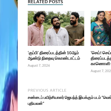
RELATED POSTS
‘குப்பி’ திரைப்படத்தின் 10ஆம்
‘செய்! செய
ஆண்டு நிறைவு கொண்டாட்டம்
திரைப்படத்
காணொளி வ
August 7, 2026
August 7, 20
PREVIOUS ARTICLE
சண்டைப் பயிற்சியாளர் ஜெயந்த் இயக்கும் படம் “வெங
புதியவன்”