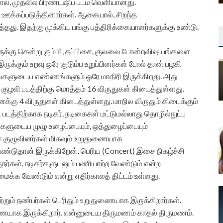
ல்
,
முதலில்
பிரண்ட்ஷிப்
படம்
வெளியானது
.
,
ஊக்கப்படுத்தினார்கள்
.
ஆகையால்
,
சிறந்த
த்தது
.
இதற்கு
முக்கிய
பங்கு
பத்திரிக்கையாளர்களுக்கு
உண்டு
.
ுக்கு
சென்று
கும்மி
,
தப்பிசை
,
குலவை
போன்ற
விஷயங்களை
இருக்கும்
உறவு
ஒரே
குடும்ப
உறுப்பினர்கள்
போல்
தான்
பழகி
ங்களுடைய
எண்ணங்களும்
ஒரே
மாதிரி
இருக்கிறது
.
அது
.
குழலி
படத்திற்கு
மொத்தம்
16
விருதுகள்
கிடைத்துள்ளது
.
னக்கு
4
விருதுகள்
கிடைத்துள்ளது
.
மாநில
விருதும்
கிடைக்கும்
ி
படத்திற்காக
நடிகர்
,
நடிகைகள்
மட்டுமல்லாது
தொழில்நுட்ப
்களுடைய
முழு
உழைப்பையும்
,
ஒத்துழைப்பையும்
ை
குழுவினர்கள்
மிகவும்
உறுதுணையாக
ண்டுதான்
இருக்கிறேன்
.
பெரிய
(Concert)
இசை
நிகழ்ச்சி
நர்கள்
,
நடிகர்களுடனும்
பணியாற்ற
வேண்டும்
என்ற
மைக்க
வேண்டும்
என்று
எதிர்காலத்
திட்டம்
உள்ளது
.
ற்றும்
நண்பர்கள்
பெரிதும்
உறுதுணையாக
இருக்கிறார்கள்
.
ணையாக
இருக்கிறார்
.
என்னுடைய
திருமணம்
காதல்
திருமணம்
.