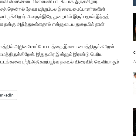
ன்ஸி
வின்சென்ட்
பின்னணி
பாடகியாக
இருக்கிறார்
.
ைத்
தென்றல்
தேவா
மற்றும்
பல
இசையமைப்பாளர்களின்
டியிருக்கிறார்
.
அவரும்
இதே
துறையில்
இருப்பதால்
இந்தத்
ளை
நன்கு
அறிந்து
உள்ளதால்
என்னுடைய
துறையில்
நான்
த்தில்
அஜினமோட்டோ
படத்தை
இசையமைத்திருக்கிறேன்
.
c
த்திருக்கிறேன்
.
இது
தவிர
இன்னும்
இரண்டு
பெரிய
்படங்களை
பற்றி
அதிகாரப்பூர்வ
தகவல்
விரைவில்
வெளியாகும்
A
inkedIn