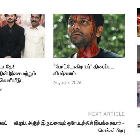
்யாதே!
“போட்டோகிராபர்” திரைப்பட
தின் இசை மற்றும்
விமர்சனம்
ெளியீடு
August 7, 2026
26
NEXT ARTICLE
்கட்
விஜய், அஜித் இருவரையும் ஒரே படத்தில் இயக்க தயார் –
வெங்கட் பிரபு