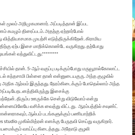
கள்
மூலம்
அறிமுகமானார்
.
அப்படித்தான்
இப்பட
ணம்
கமழும்
திரைப்படம்
.
அதற்கு
ஏற்றார்போல்
ு
வித்தியாசமாக
முயற்சி
எடுத்திருக்கிறேன்
.
கிராமிய
திற்கு
ஏற்ப
இசை
மாறிக்கொண்டே
வருகிறது
.
தற்போது
ஷயங்கள்
வந்துவிட்டது
.*********
்சியில்
தான்
. 5-
ஆம்
வகுப்பு
படிக்கும்போது
மருவூரால்
கோலாட்ட
்டல்
கந்தசாமி
பிள்ளை
தான்
என்னுடைய
குரு
.
அந்த
குழுவில்
ு
அதிக
ஆர்வம்
இருந்தது
.
நேரம்
கிடைக்கும்
போதெல்லாம்
அந்த
அப்படியே
நடனத்திலிருந்து
இசைக்கு
வந்தேன்
.
திரும்ப
ஊருக்கே
சென்று
விடுவோம்
என்று
ன்னையிலேயே
வசிக்க
வைத்து
விட்டது
.
ஆரம்பத்தில்
சவுண்ட்
ீலான்ஸராகவும்
,
ஆல்பம்
படங்களுக்கும்
பணியாற்றிக்
es studio
முகில்மித்ரன்
எனக்கு
பேருதவி
செய்து
வருகிறார்
.
மைக்கும்
வாய்ப்பு
கிடைத்தது
.
அதோடு
குழலி