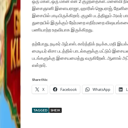
ஒரு
மகள்
,
ஒரு
மகன்
என
2
குழந்தைகள்
.
மனைவி
நி
இசைஞானி
இளையராஜா
,
ஹாரிஸ்
ஜெயராஜ்
,
தேனிச
இசையில்
பாடியிருக்கிறார்
.
குழலி
படத்திலும்
அவர்
பா
துறையில்
இருக்கும்
நேர்மறை
எதிர்மறை
விஷயங்க
பணியாற்ற
உதவியாக
இருக்கிறது
.
தற்போது
,
நடிகர்
ஆர்
.
எஸ்
.
கார்த்திக்
நடிக்க
,
மதி
இயக்க
மைடியர்
லிசா
படத்தில்
பாடல்களுக்கு
மட்டும்
இசையமை
படங்களுக்கு
இசையமைத்து
வருகிறேன்
.
ஆனால்
அப
என்றார்
.
Share this:
X
Facebook
WhatsApp
L
TAGGED
SHEIK