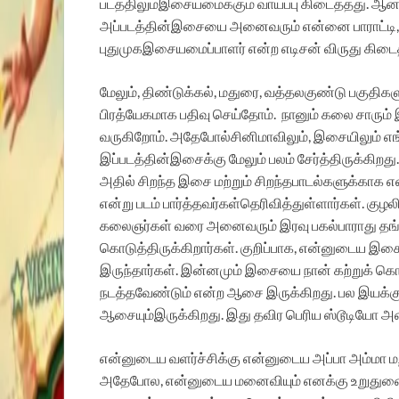
படத்திலும்
இசையமைக்கும்
வாய்ப்பு
கிடைத்தது
.
ஆனா
அப்படத்தின்
இசையை
அனைவரும்
என்னை
பாராட்டி
புதுமுக
இசையமைப்பாளர்
என்ற
எடிசன்
விருது
கிடை
மேலும்
,
திண்டுக்கல்
,
மதுரை
,
வத்தலகுண்டு
பகுதிகள
பிரத்யேகமாக
பதிவு
செய்தோம்
.
நானும்
கலை
சாரும்
வருகிறோம்
.
அதேபோல்
சினிமாவிலும்
,
இசையிலும்
எ
இப்படத்தின்
இசைக்கு
மேலும்
பலம்
சேர்த்திருக்கிறது
அதில்
சிறந்த
இசை
மற்றும்
சிறந்த
பாடல்களுக்காக
எ
என்று
படம்
பார்த்தவர்கள்
தெரிவித்துள்ளார்கள்
.
குழல
கலைஞர்கள்
வரை
அனைவரும்
இரவு
பகல்
பாராது
தங
கொடுத்திருக்கிறார்கள்
.
குறிப்பாக
,
என்னுடைய
இச
இருந்தார்கள்
.
இன்னமும்
இசையை
நான்
கற்றுக்
கொ
நடத்த
வேண்டும்
என்ற
ஆசை
இருக்கிறது
.
பல
இயக்கு
ஆசையும்
இருக்கிறது
.
இது
தவிர
பெரிய
ஸ்டூடியோ
அ
என்னுடைய
வளர்ச்சிக்கு
என்னுடைய
அப்பா
அம்மா
ம
அதேபோல
,
என்னுடைய
மனைவியும்
எனக்கு
உறுது