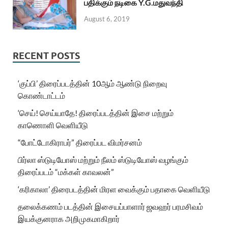
பதிக்கும் நடிகை Y.G.மதுவந்தி
August 6, 2019
RECENT POSTS
‘குப்பி’ திரைப்படத்தின் 10ஆம் ஆண்டு நிறைவு
கொண்டாட்டம்
‘செய்! செய்யாதே! திரைப்படத்தின் இசை மற்றும்
காணொளி வெளியீடு
“போட்டோகிராபர்” திரைப்பட விமர்சனம்
பிர்லா ஸ்டுடியோஸ் மற்றும் நீலம் ஸ்டுடியோஸ் வழங்கும்
திரைப்படம் “மக்கள் காவலன்”
‘கரிகாலா’ திரைபடத்தின் மிரள வைக்கும் பதாகை வெளியீடு
தலைக்கணம் படத்தின் இசையப்பாளார் ஜவஹர் பரமசிவம்
இயக்குனராக அறிமுகமாகிறார்