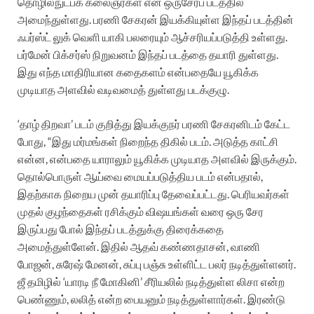
தொழில்நுட்பக் கலைஞர்கள் என ஒருசேரப் படத்தில்
அமைந்துள்ளது. பரணி சேகரன் இயக்கியுள்ள இந்தப் படத்தின்
ஃபர்ஸ்ட் லுக் வெளி யாகி பலரையும் ஆச்சரியப்படுத்தி உள்ளது.
பர்மேன் பிக்சர்ஸ் நிறுவனம் இந்தப் படத்தை தயாரி துள்ளது.
இது எந்த மாதிரியான கதைகளம் என்பதையே யூகிக்க
முடியாத அளவில் வடிவமைத் துள்ளது படக்குழு.
‘தாழ் திறவா’ படம் குறித்து இயக்குநர் பரணி சேகரனிடம் கேட்ட
போது, “இது மர்மங்கள் நிறைந்த திகில் படம். அடுத்த காட்சி
என்ன, என்பதை யாராலும் யூகிக்க முடியாத அளவில் இருக்கும்.
தொல்பொருள் ஆய்வை மையப்படுத்திய படம் என்பதால்,
இதற்காக நிறைய முன் தயாரிப்பு தேவைப்பட்டது. பெரியவர்கள்
முதல் குழந்தைகள் ரசிக்கும் விஷயங்கள் வரை ஒரு சேர
இருப்பது போல் இந்தப் படத்துக்கு திரைக்கதை
அமைத்துள்ளேன். இதில் ஆதவ் கண்ணதாசன், வாணி
போஜன், சுரேஷ் மேனன், சுப்பு பஞ்சு உள்ளிட்ட பலர் நடித்துள்ளனர்.
ஜீ தமிழில் ‘யாரடி நீ மோகினி’ சீரியலில் நடித்துள்ள லிசா என்ற
பெண்ணும், லலித் என்ற பையனும் நடித்துள்ளார்கள். இரண்டு