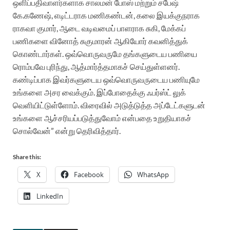
ஒளிப்பதிவாளர்களாக சாலமன் போஸ் மற்றும் சபேஷ்
கே.கணேஷ், எடிட்டராக மணிகண்டன், கலை இயக்குநராக
ராகவா குமார், ஆடை வடிவமைப் பாளராக சுகி, மேக்கப்
பணிகளை வினோத் சுகுமாரன் ஆகியோர் கவனித்துக்
கொண்டார்கள். ஒவ்வொருவருமே தங்களுடைய பணியை
ரொம்பவே புரிந்து, ஆத்மார்த்தமாகச் செய்துள்ளனர்.
கண்டிப்பாக இவர்களுடைய ஒவ்வொருவருடைய பணியுமே
உங்களை அசர வைக்கும். இப்போதைக்கு ஃபர்ஸ்ட் லுக்
வெளியிட்டுள்ளோம். விரைவில் அடுத்டுத்த அப்டேட்களுடன்
உங்களை ஆச்சரியப்படுத்துவோம் என்பதை உறுதியாகச்
சொல்வேன்” என்று தெரிவித்தார்.
Share this:
X
Facebook
WhatsApp
LinkedIn