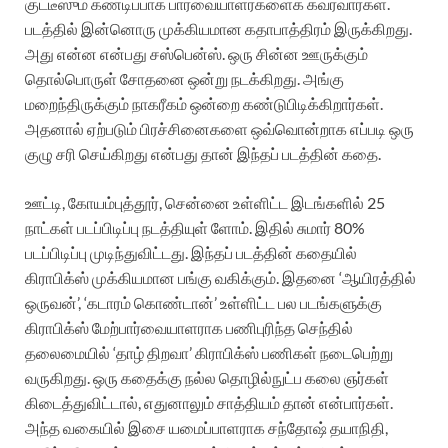
குட்டீஸும் கண்டிப்பாக பார்வையாளர்களைக் கவர்வார்கள்.
படத்தில் இன்னொரு முக்கியமான கதாபாத்திரம் இருக்கிறது.
அது என்ன என்பது சஸ்பென்ஸ். ஒரு சின்ன ஊருக்கும்
தொல்பொருள் சோதனை ஒன்று நடக்கிறது. அங்கு
மறைந்திருக்கும் நாகரீகம் ஒன்றை கண்டுபிடிக்கிறார்கள்.
அதனால் ஏற்படும் பிரச்சினைகளை ஒவ்வொன்றாக எப்படி ஒரு
குழு சரி செய்கிறது என்பது தான் இந்தப் படத்தின் கதை.
ஊட்டி, கோயம்புத்தூர், சென்னை உள்ளிட்ட இடங்களில் 25
நாட்கள் படப்பிடிப்பு நடத்தியுள் ளோம். இதில் சுமார் 80%
படப்பிடிப்பு முடிந்துவிட்டது. இந்தப் படத்தின் கதையில்
கிராபிக்ஸ் முக்கியமான பங்கு வகிக்கும். இதனை ‘ஆயிரத்தில்
ஒருவன்’, ‘கடாரம் கொண்டான்’ உள்ளிட்ட பல படங்களுக்கு
கிராபிக்ஸ் மேற்பார்வையாளராக பணிபுரிந்த செந்தில்
தலைமையில் ‘தாழ் திறவா’ கிராபிக்ஸ் பணிகள் நடைபெற்று
வருகிறது. ஒரு கதைக்கு நல்ல தொழில்நுட்ப கலை ஞர்கள்
கிடைத்துவிட்டால், எதுனாலும் சாத்தியம் தான் என்பார்கள்.
அந்த வகையில் இசை யமைப்பாளராக சந்தோஷ் தயாநிதி,