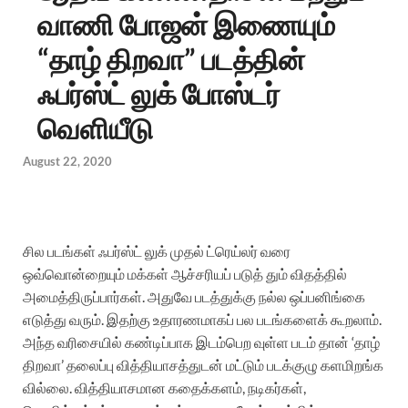
வாணி போஜன் இணையும்
“தாழ் திறவா” படத்தின்
ஃபர்ஸ்ட் லுக் போஸ்டர்
வெளியீடு
August 22, 2020
சில படங்கள் ஃபர்ஸ்ட் லுக் முதல் ட்ரெய்லர் வரை
ஒவ்வொன்றையும் மக்கள் ஆச்சரியப் படுத் தும் விதத்தில்
அமைத்திருப்பார்கள். அதுவே படத்துக்கு நல்ல ஒப்பனிங்கை
எடுத்து வரும். இதற்கு உதாரணமாகப் பல படங்களைக் கூறலாம்.
அந்த வரிசையில் கண்டிப்பாக இடம்பெற வுள்ள படம் தான் ‘தாழ்
திறவா’ தலைப்பு வித்தியாசத்துடன் மட்டும் படக்குழு களமிறங்க
வில்லை. வித்தியாசமான கதைக்களம், நடிகர்கள்,