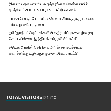
இணையதள வாணிப கருத்தரங்கை சென்னையில்
நடத்திய “VOLTEN HQ INDIA” நிறுவனம்
காமன் வெல்த் போட்டியில் வென்ற வீரர்களுக்கு நினைவு
பரிசு வழங்கிய முதல்வர்
தமிழ்நாடு பட்ஜெட் மக்களின் எதிர்பார்ப்புகளை நிறைவு
செய்யவில்லை -இந்தியக் கம்யூனிஸ்ட் கட்சி
தவெக அரசின் நிதிநிலை அறிக்கை சமச்சீரான
வளர்ச்சிக்கு வழிவகுக்கும்-வைகோ பாராட்டு
TOTAL VISITORS
121,710