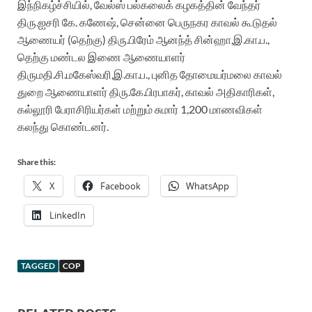
இந்நிகழ்ச்சியில், வேல்ஸ் பல்கலைக் கழகத்தின் வேந்தர்
திரு.ஐசரி கே. கணேஷ், சென்னை பெருநகர காவல் கூடுதல்
ஆணையர் (தெற்கு) திரு.பிரேம் ஆனந்த் சின்ஹா,இ.கா.ப.,
தெற்கு மண்டல இணை ஆணையாளர்
திருமதி.சி.மகேஸ்வரி,இ.கா.ப., புனித தோமையர்மலை காவல்
துறை ஆணையாளர் திரு.கே.பிரபாகர், காவல் அதிகாரிகள்,
கல்லூரி பேராசிரியர்கள் மற்றும் சுமார் 1,200 மாணவிகள்
கலந்து கொண்டனர்.
Share this:
X
Facebook
WhatsApp
LinkedIn
TAGGED
COP