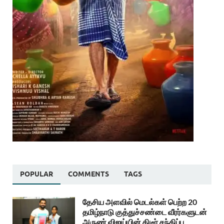
POPULAR
COMMENTS
TAGS
தேசிய அளவில் மெடல்கள் பெற்ற 20
தமிழ்நாடு குத்துச்சண்டை வீரர்களுடன்
அருண் விஜய்யின் திடீர் சந்திப்பு