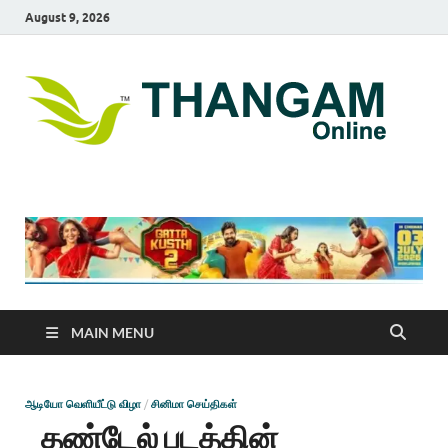
August 9, 2026
T
online
news
On
portal
MAIN MENU
ஆடியோ வெளியீட்டு விழா
/
சினிமா செய்திகள்
தண்டேல் படத்தின்