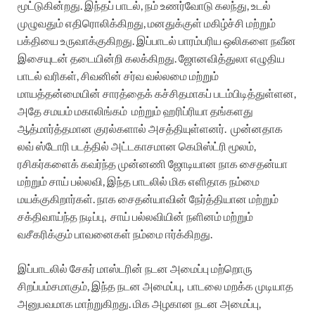
மூட்டுகின்றது. இந்தப் பாடல், நம் உணர்வோடு கலந்து, உடல்
முழுவதும் எதிரொலிக்கிறது, மனதுக்குள் மகிழ்ச்சி மற்றும்
பக்தியை உருவாக்குகிறது. இப்பாடல் பாரம்பரிய ஒலிகளை நவீன
இசையுடன் தடையின்றி கலக்கிறது. ஜோனவித்துலா எழுதிய
பாடல் வரிகள், சிவனின் சர்வ வல்லமை மற்றும்
மாயத்தன்மையின் சாரத்தைக் கச்சிதமாகப் படம்பிடித்துள்ளன,
அதே சமயம் மகாலிங்கம்
மற்றும் ஹரிப்ரியா தங்களது
ஆத்மார்த்தமான குரல்களால் அசத்தியுள்ளனர்.
முன்னதாக
லவ் ஸ்டோரி படத்தில் அட்டகாசமான கெமிஸ்ட்ரி மூலம்,
ரசிகர்களைக் கவர்ந்த முன்னணி ஜோடியான நாக சைதன்யா
மற்றும் சாய் பல்லவி, இந்த பாடலில் மிக எளிதாக நம்மை
மயக்குகிறார்கள். நாக சைதன்யாவின் நேர்த்தியான மற்றும்
சக்திவாய்ந்த நடிப்பு,
சாய் பல்லவியின் நளினம் மற்றும்
வசீகரிக்கும் பாவனைகள் நம்மை ஈர்க்கிறது.
இப்பாடலில் சேகர் மாஸ்டரின் நடன அமைப்பு மற்றொரு
சிறப்பம்சமாகும், இந்த நடன அமைப்பு,
பாடலை மறக்க முடியாத
அனுபவமாக மாற்றுகிறது. மிக அழகான நடன அமைப்பு,