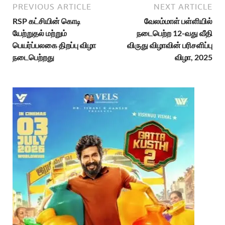
PREVIOUS ARTICLE
NEXT ARTICLE
RSP கட்சியின் கொடி
வேலம்மாள் பள்ளியில்
யேற்றுதல் மற்றும்
நடைபெற்ற 12-வது வீதி
பெயர்ப்பலகை திறப்பு விழா
விருது விழாவின் பரிசளிப்பு
நடைபெற்றது
விழா, 2025