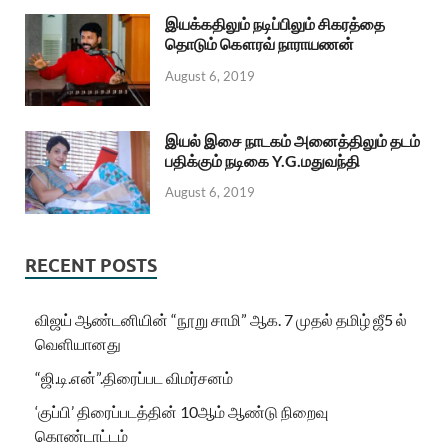
இயக்கதிலும் நடிப்பிலும் சிகரத்தை
தொடும் கௌரவ் நாராயணன்
August 6, 2019
இயல் இசை நாடகம் அனைத்திலும் தடம்
பதிக்கும் நடிகை Y.G.மதுவந்தி
August 6, 2019
RECENT POSTS
விஜய் ஆண்டனியின் “நூறு சாமி” ஆக. 7 முதல் தமிழ் ஜீ5 ல்
வெளியானது
“ஜி.டி.என்”.திரைப்பட விமர்சனம்
‘குப்பி’ திரைப்படத்தின் 10ஆம் ஆண்டு நிறைவு
கொண்டாட்டம்