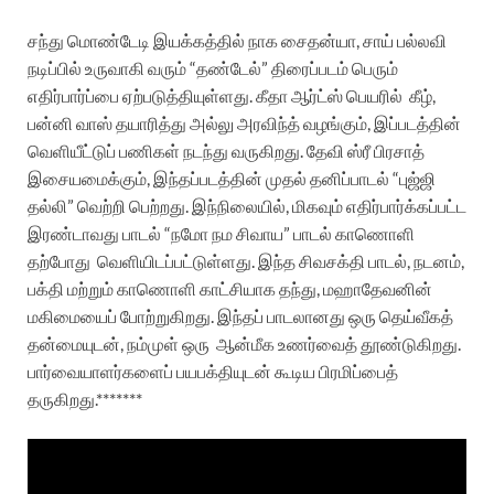
சந்து மொண்டேடி இயக்கத்தில் நாக சைதன்யா, சாய் பல்லவி
நடிப்பில் உருவாகி வரும் “தண்டேல்” திரைப்படம் பெரும்
எதிர்பார்ப்பை ஏற்படுத்தியுள்ளது. கீதா ஆர்ட்ஸ் பெயரில்
கீழ்,
பன்னி வாஸ் தயாரித்து அல்லு அரவிந்த் வழங்கும், இப்படத்தின்
வெளியீட்டுப் பணிகள் நடந்து வருகிறது. தேவி ஸ்ரீ பிரசாத்
இசையமைக்கும், இந்தப்படத்தின் முதல் தனிப்பாடல் “புஜ்ஜி
தல்லி” வெற்றி பெற்றது. இந்நிலையில், மிகவும் எதிர்பார்க்கப்பட்ட
இரண்டாவது பாடல் “நமோ நம சிவாய” பாடல் காணொளி
தற்போது
வெளியிடப்பட்டுள்ளது. இந்த சிவசக்தி பாடல், நடனம்,
பக்தி மற்றும் காணொளி காட்சியாக தந்து, மஹாதேவனின்
மகிமையைப் போற்றுகிறது. இந்தப் பாடலானது ஒரு தெய்வீகத்
தன்மையுடன், நம்முள் ஒரு
ஆன்மீக உணர்வைத் தூண்டுகிறது.
பார்வையாளர்களைப் பயபக்தியுடன் கூடிய பிரமிப்பைத்
தருகிறது.*******