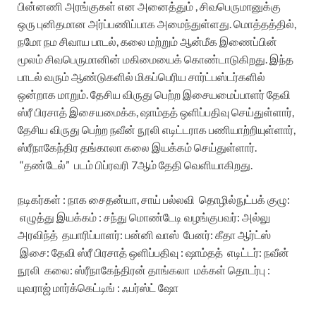
பின்னணி அரங்குகள் என அனைத்தும் , சிவபெருமானுக்கு
ஒரு புனிதமான அர்ப்பணிப்பாக அமைந்துள்ளது.
மொத்தத்தில்,
நமோ நம சிவாய பாடல், கலை மற்றும் ஆன்மீக இணைப்பின்
மூலம் சிவபெருமானின் மகிமையைக் கொண்டாடுகிறது. இந்த
பாடல் வரும் ஆண்டுகளில் மிகப்பெரிய சார்ட்பஸ்டர்களில்
ஒன்றாக மாறும்.
தேசிய விருது பெற்ற இசையமைப்பாளர் தேவி
ஸ்ரீ பிரசாத் இசையமைக்க, ஷாம்தத் ஒளிப்பதிவு செய்துள்ளார்,
தேசிய விருது பெற்ற நவீன் நூலி எடிட்டராக பணியாற்றியுள்ளார்,
ஸ்ரீநாகேந்திர தங்காலா கலை இயக்கம் செய்துள்ளார்.
“தண்டேல்”
படம் பிப்ரவரி 7ஆம் தேதி வெளியாகிறது.
நடிகர்கள் : நாக சைதன்யா, சாய் பல்லவி
தொழில்நுட்பக் குழு:
எழுத்து இயக்கம் : சந்து மொண்டேடி வழங்குபவர்: அல்லு
அரவிந்த்
தயாரிப்பாளர்: பன்னி வாஸ்
பேனர்: கீதா ஆர்ட்ஸ்
இசை: தேவி ஸ்ரீ பிரசாத்
ஒளிப்பதிவு : ஷாம்தத்
எடிட்டர்: நவீன்
நூலி
கலை: ஸ்ரீநாகேந்திரன் தாங்கலா
மக்கள் தொடர்பு :
யுவராஜ்
மார்க்கெட்டிங் : ஃபர்ஸ்ட் ஷோ