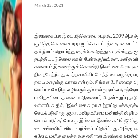
March 22, 2021
இலங்கையில் இனப்படுகொலை நடத்தி, 2009 ஆம் ஆ
குவித்த கொலைகார ராஜபக்சே கூட்டத்தை பன்னாட்டு ந
தமிழினம் தொடர்ந்து குரல் கொடுத்து வருகின்றது.
நடத்திய படுகொலைகள், போர்க்குற்றங்கள், மனித உரி
களையும் இணைத்துக் கொண்டு இலங்கை அரசு புலனாய
நிறைவேற்றியது. குற்றவாளியிடமே நீதியை வழங்கும
நடைமுறைக்கு வராது என்றும், சிங்கள பேரினவாத அரச
செய்யவுமே இது வழிவகுக்கும் என்று நாம் எதிர்த்தோம
மனித உரிமை தலைமை ஆணையர் அதன் உறுப்பு நாடுகளு
உள்ளார். அதில், “இலங்கை அரசு அந்நாட்டு மக்களுக
செயல்படுகிறது. ஐ.நா. மனித உரிமை மன்றத்தின் தீ
செயல்படுத்தப்போவது இல்லை. இலங்கையில் நீதித்துறைய
ஊடகங்களின் உரிமை பறிக்கப் பட்டுவிட்டது. அங்கு 
எனேவ மனித குலத்துக்கு எதிரான இலங்கை அரசின்