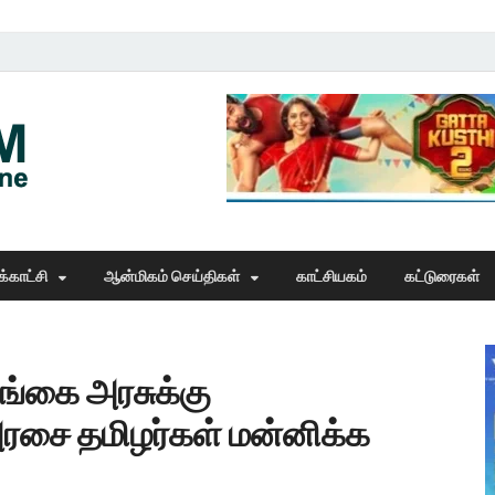
Thangam Online
online news portal
்காட்சி
ஆன்மிகம் செய்திகள்
காட்சியகம்
கட்டுரைகள்
்கை அரசுக்கு
ரசை தமிழர்கள் மன்னிக்க