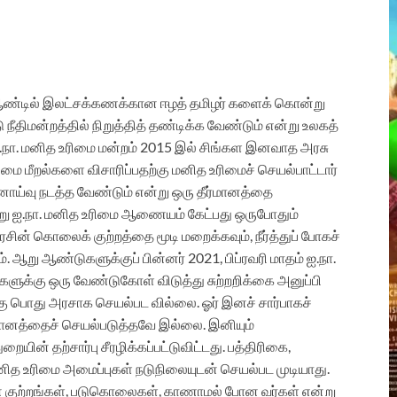
ண்டில் இலட்சக்கணக்கான ஈழத் தமிழர் களைக் கொன்று
ீதிமன்றத்தில் நிறுத்தித் தண்டிக்க வேண்டும் என்று உலகத்
 ஐ.நா. மனித உரிமை மன்றம் 2015 இல் சிங்கள இனவாத அரசு
மை மீறல்களை விசாரிப்பதற்கு மனித உரிமைச் செயல்பாட்டார்
்வு நடத்த வேண்டும் என்று ஒரு தீர்மானத்தை
ாறு ஐ.நா. மனித உரிமை ஆணையம் கேட்பது ஒருபோதும்
ின் கொலைக் குற்றத்தை மூடி மறைக்கவும், நீர்த்துப் போகச்
். ஆறு ஆண்டுகளுக்குப் பின்னர் 2021, பிப்ரவரி மாதம் ஐ.நா.
க்கு ஒரு வேண்டுகோள் விடுத்து சுற்றறிக்கை அனுப்பி
்கு பொது அரசாக செயல்பட வில்லை. ஓர் இனச் சார்பாகச்
ர்மானத்தைச் செயல்படுத்தவே இல்லை. இனியும்
ின் தற்சார்பு சீரழிக்கப்பட்டுவிட்டது. பத்திரிகை,
மனித உரிமை அமைப்புகள் நடுநிலையுடன் செயல்பட முடியாது.
 குற்றங்கள், படுகொலைகள், காணாமல் போன வர்கள் என்று