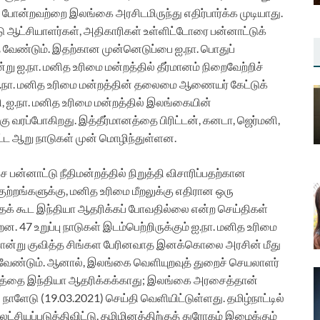
 போன்றவற்றை இலங்கை அரசிடமிருந்து எதிர்பார்க்க முடியாது.
டு ஆட்சியாளர்கள், அதிகாரிகள் உள்ளிட்டோரை பன்னாட்டுக்
்த வேண்டும். இதற்கான முன்னெடுப்பை ஐ.நா. பொதுப்
ன்று ஐ.நா. மனித உரிமை மன்றத்தில் தீர்மானம் நிறைவேற்றிச்
ு ஐ.நா. மனித உரிமை மன்றத்தின் தலைமை ஆணையர் கேட்டுக்
ி, ஐ.நா. மனித உரிமை மன்றத்தில் இலங்கையின்
ற்கு வரப்போகிறது. இத்தீர்மானத்தை பிரிட்டன், கனடா, ஜெர்மனி,
ட்ட ஆறு நாடுகள் முன் மொழிந்துள்ளன.
னாட்டு நீதிமன்றத்தில் நிறுத்தி விசாரிப்பதற்கான
்றங்களுக்கு, மனித உரிமை மீறலுக்கு எதிரான ஒரு
தைக் கூட இந்தியா ஆதரிக்கப் போவதில்லை என்ற செய்திகள்
. 47 உறுப்பு நாடுகள் இடம்பெற்றிருக்கும் ஐ.நா. மனித உரிமை
 கொன்று குவித்த சிங்கள பேரினவாத இனக்கொலை அரசின் மீது
 வேண்டும். ஆனால், இலங்கை வெளியுறவுத் துறைச் செயலாளர்
னத்தை இந்தியா ஆதரிக்கக்காது; இலங்கை அரசைத்தான்
ாளேடு (19.03.2021) செய்தி வெளியிட்டுள்ளது. தமிழ்நாட்டில்
்சியப்படுத்திவிட்டு, தமிழினத்திற்குத் துரோகம் இழைக்கும்