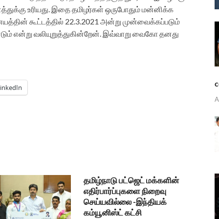
துக்கு உரியது. இதை தமிழர்கள் ஒருபோதும் மன்னிக்க
யத்தின் கூட்டத்தில் 22.3.2021 அன்று முன்வைக்கப்படும்
ும் என்று வலியுறுத்துகின்றேன். இவ்வாறு வைகோ தனது
c
inkedIn
A
தமிழ்நாடு பட்ஜெட் மக்களின்
எதிர்பார்ப்புகளை நிறைவு
செய்யவில்லை -இந்தியக்
கம்யூனிஸ்ட் கட்சி