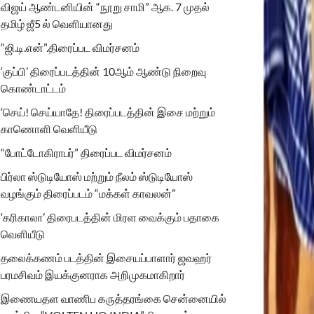
விஜய் ஆண்டனியின் “நூறு சாமி” ஆக. 7 முதல்
தமிழ் ஜீ5 ல் வெளியானது
“ஜி.டி.என்”.திரைப்பட விமர்சனம்
‘குப்பி’ திரைப்படத்தின் 10ஆம் ஆண்டு நிறைவு
கொண்டாட்டம்
‘செய்! செய்யாதே! திரைப்படத்தின் இசை மற்றும்
காணொளி வெளியீடு
“போட்டோகிராபர்” திரைப்பட விமர்சனம்
பிர்லா ஸ்டுடியோஸ் மற்றும் நீலம் ஸ்டுடியோஸ்
வழங்கும் திரைப்படம் “மக்கள் காவலன்”
‘கரிகாலா’ திரைபடத்தின் மிரள வைக்கும் பதாகை
வெளியீடு
தலைக்கணம் படத்தின் இசையப்பாளார் ஜவஹர்
பரமசிவம் இயக்குனராக அறிமுகமாகிறார்
இணையதள வாணிப கருத்தரங்கை சென்னையில்