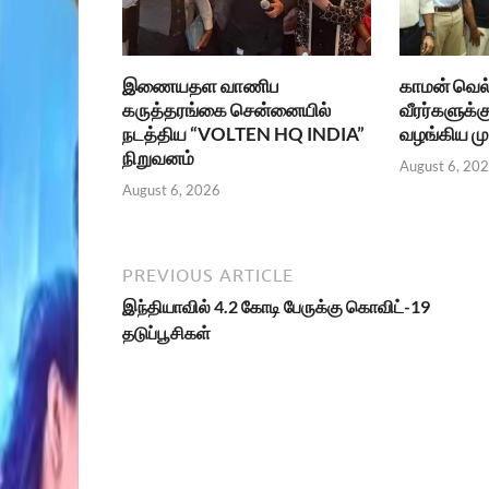
இணையதள வாணிப
காமன் வெல்
கருத்தரங்கை சென்னையில்
வீரர்களுக்க
நடத்திய “VOLTEN HQ INDIA”
வழங்கிய மு
நிறுவனம்
August 6, 20
August 6, 2026
PREVIOUS ARTICLE
இந்தியாவில் 4.2 கோடி பேருக்கு கொவிட்-19
தடுப்பூசிகள்