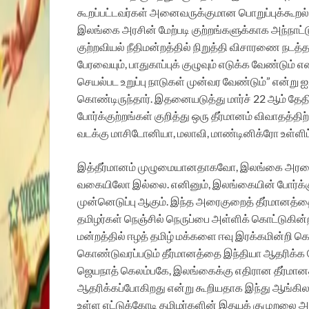
கூறப்பட்டவர்கள் அனைவருக்குமான பொறுப்புக்கூறல்
இலங்கை அரசின் மேற்படி குற்றங்களுக்காக அந்நாட்
குற்றவியல் நீதிமன்றத்தில் நிறுத்தி விசாரணை நடத
பேரவையும், பாதுகாப்புக் குழுவும் எடுக்க வேண்டும் எ
செயல்பட உறுப்பு நாடுகள் முன்வர வேண்டும்” என்ற
கொண்டிருந்தார். இதனையடுத்து மார்ச் 22 ஆம் தேத
போர்க்குற்றங்கள் குறித்து ஒரு தீர்மானம் விவாதத்தி
வடக்கு மாசிடோனியா, மலாவி, மாண்டினிக்ரோ உள்ளி
இத்தீர்மானம் முழுமையானதாகவோ, இலங்கை அரசை பன்
வகையிலோ இல்லை. எனினும், இலங்கையின் போர்க்குற
முன்னெடுப்பு ஆகும். இந்த அரைகுறைத் தீர்மானத்
தமிழர்கள் நெஞ்சில் நெருப்பை அள்ளிக் கொட்டுகின்றன
மன்றத்தில் ஈழத் தமிழ் மக்களை ஈவு இரக்கமின்றி
கொண்டுவரப்படும் தீர்மானத்தை இந்தியா ஆதரிக்க
ஜெயநாத் கெலம்பகே, இலங்கைக்கு எதிரான தீர்மா
ஆதரிக்கப்போகிறது என்று கூறியதாக இந்து ஆங்கில ந
உள்ள எட்டுக்கோடி தமிழர்களின் இதயக் குமுறலை அலட