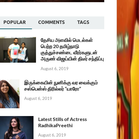
POPULAR
COMMENTS
TAGS
தேசிய அளவில் மெடல்கள்
பெற்ற 20 தமிழ்நாடு
குத்துச்சண்டை வீரர்களுடன்
அருண் விஜய்யின் திடீர் சந்திப்பு
August 6, 2019
இருக்கையின் நுனிக்கு வர வைக்கும்
சஸ்பென்ஸ் திரில்லர் “யாரோ”
August 6, 2019
Latest Stills of Actress
RadhikaPreethi
August 6, 2019