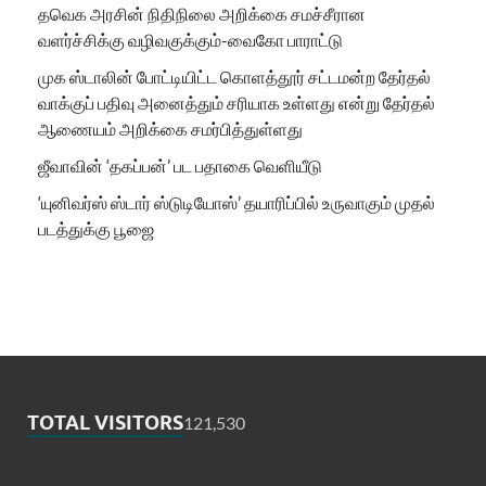
தவெக அரசின் நிதிநிலை அறிக்கை சமச்சீரான
வளர்ச்சிக்கு வழிவகுக்கும்-வைகோ பாராட்டு
முக ஸ்டாலின் போட்டியிட்ட கொளத்தூர் சட்டமன்ற தேர்தல்
வாக்குப் பதிவு அனைத்தும் சரியாக உள்ளது என்று தேர்தல்
ஆணையம் அறிக்கை சமர்பித்துள்ளது
ஜீவாவின் ‘தகப்பன்’ பட பதாகை வெளியீடு
‘யுனிவர்ஸ் ஸ்டார் ஸ்டுடியோஸ்’ தயாரிப்பில் உருவாகும் முதல்
படத்துக்கு பூஜை
TOTAL VISITORS
121,530