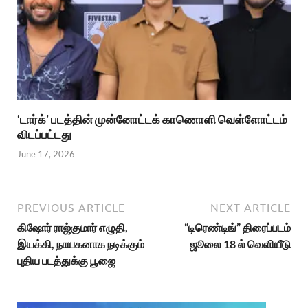
‘டார்க்’ படத்தின் முன்னோட்டக் காணொளி வெள்ளோட்டம்
விடப்பட்டது
June 17, 2026
PREVIOUS ARTICLE
NEXT ARTICLE
கிஷோர் ராஜ்குமார் எழுதி,
“டிரெண்டிங்” திரைப்படம்
இயக்கி, நாயகனாக நடிக்கும்
ஜூலை 18 ல் வெளியீடு
புதிய படத்துக்கு பூஜை