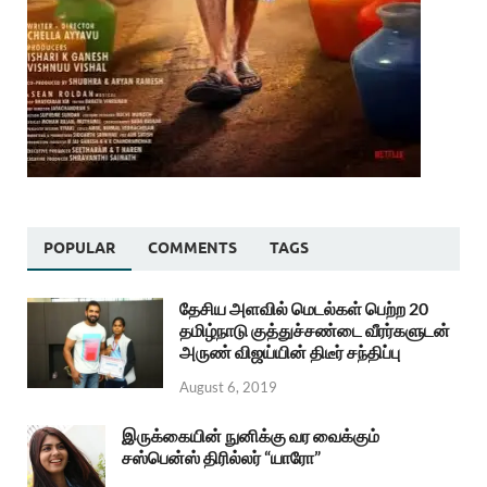
POPULAR
COMMENTS
TAGS
தேசிய அளவில் மெடல்கள் பெற்ற 20
தமிழ்நாடு குத்துச்சண்டை வீரர்களுடன்
அருண் விஜய்யின் திடீர் சந்திப்பு
August 6, 2019
இருக்கையின் நுனிக்கு வர வைக்கும்
சஸ்பென்ஸ் திரில்லர் “யாரோ”