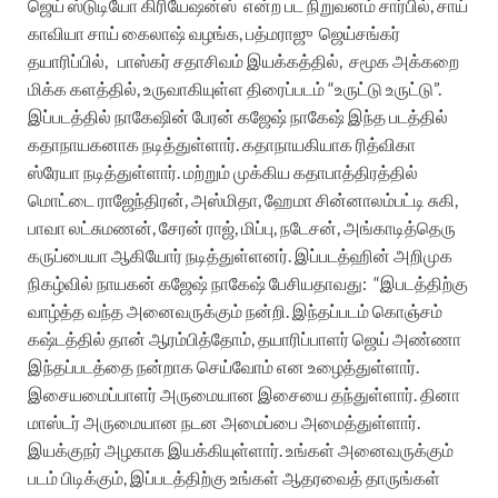
ஜெய் ஸ்டுடியோ கிரியேஷன்ஸ்
என்ற பட நிறுவனம் சார்பில், சாய்
காவியா சாய் கைலாஷ் வழங்க, பத்மராஜு
ஜெய்சங்கர்
தயாரிப்பில்,
பாஸ்கர் சதாசிவம் இயக்கத்தில்,
சமூக அக்கறை
மிக்க களத்தில், உருவாகியுள்ள திரைப்படம் “உருட்டு உருட்டு”.
இப்படத்தில்
நாகேஷின் பேரன் கஜேஷ் நாகேஷ் இந்த படத்தில்
கதாநாயகனாக நடித்துள்ளார். கதாநாயகியாக ரித்விகா
ஸ்ரேயா நடித்துள்ளார்.
மற்றும் முக்கிய கதாபாத்திரத்தில்
மொட்டை ராஜேந்திரன், அஸ்மிதா, ஹேமா சின்னாலம்பட்டி சுகி,
பாவா லட்சுமணன், சேரன் ராஜ், மிப்பு, நடேசன், அங்காடித்தெரு
கருப்பையா ஆகியோர் நடித்துள்ளனர்.
இப்படத்ஹின் அறிமுக
நிகழ்வில்
நாயகன் கஜேஷ் நாகேஷ் பேசியதாவது:
“இபடத்திற்கு
வாழ்த்த வந்த அனைவருக்கும் நன்றி. இந்தப்படம் கொஞ்சம்
கஷ்டத்தில் தான் ஆரம்பித்தோம், தயாரிப்பாளர் ஜெய் அண்ணா
இந்தப்படத்தை நன்றாக செய்வோம் என உழைத்துள்ளார்.
இசையமைப்பாளர் அருமையான இசையை தந்துள்ளார். தினா
மாஸ்டர் அருமையான நடன அமைப்பை அமைத்துள்ளார்.
இயக்குநர் அழகாக இயக்கியுள்ளார். உங்கள் அனைவருக்கும்
படம் பிடிக்கும், இப்படத்திற்கு உங்கள் ஆதரவைத் தாருங்கள்