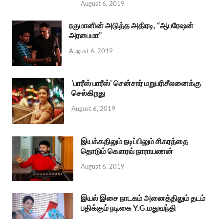
August 6, 2019
ரகுமானின் அடுத்த அதிரடி, “ஆபரேஷன்
அரபைமா”
August 6, 2019
‘பாரீஸ் பாரீஸ்’ சென்சார் மறுபரிசீலனைக்கு
செல்கிறது
August 6, 2019
இயக்கதிலும் நடிப்பிலும் சிகரத்தை
தொடும் கௌரவ் நாராயணன்
August 6, 2019
இயல் இசை நாடகம் அனைத்திலும் தடம்
பதிக்கும் நடிகை Y.G.மதுவந்தி