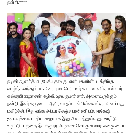
நன்றி.*****
நடிகர் ஆனந்த்பாபு பேசியதாவது:
என் மகனின் படத்திற்கு
வாழ்த்த வந்துள்ள
திரையுலக பெரியவர்களான
விக்ரமன் சார்,
கஸ்தூரி ராஜா சார், ஆர்வி உதயகுமார் சார், அனைவருக்கும்
நன்றி. இவர்களுடைய ஆசிர்வாதம் என் பிள்ளைக்கு கிடைப்பது
மகிழ்ச்சி. இது எங்க அப்பா செஞ்ச புண்ணியம், நாகேஷ்
ஐயாவுக்கான மரியாதையாக இது அமைந்துள்ளது.
உருட்டு
உருட்டு படத்தை இயக்குநர்
அழகாக செய்துள்ளார். என்னுடைய
பையன் நாயகனாக நடித்துள்ளான். நான் நடித்த போது எனக்கு