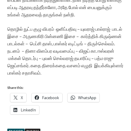
எப்படி ஆதரவு தந்தீர்களோ, அதே போல் என் பையனுக்கும்
உங்கள் ஆதரவைத் தாருங்கள் நன்றி.
தொழில் நுட்ப குழு விபரம்
ஒளிப்பதிவு – யுவராஜ் பால்ராஜ்
பாடல்
இசை – அருணகிரி
பின்னணி இசை –
கார்த்திக் கிருஷ்ணன்
பாடல்கள் –
பெப்சி தாஸ், பாஸ்கர்
எடிட்டிங் – திருச்செல்வம்.
நடனம்
– தினா
விளம்பர வடிவமைப்பு – விஜய் கா. ஈஸ்வரன்
மக்கள் தொடர்பு – புவன் செல்வராஜ்
தயாரிப்பு – பத்ம ராஜு
ஜெய்சங்கர்.
கதை திரைக்கதை வசனம் எழுதி
இயக்கியுள்ளார்
பாஸ்கர் சதாசிவம்.
Share this:
X
Facebook
WhatsApp
LinkedIn