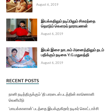
August 6, 2019
இயக்கதிலும் நடிப்பிலும் சிகரத்தை
தொடும் கௌரவ் நாராயணன்
August 6, 2019
இயல் இசை நாடகம் அனைத்திலும் தடம்
பதிக்கும் நடிகை Y.G.மதுவந்தி
August 6, 2019
RECENT POSTS
நானி நடித்திருக்கும் ‘தி பாரடைஸ் படத்தின் காணொளி
வெளியீடு
‘மாயக்காளான்’ படத்தை இயக்குகிறார் நடிகர் கொட்டாச்சி