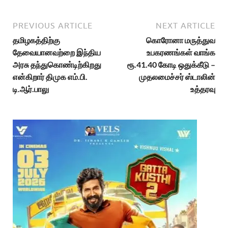
PREVIOUS ARTICLE
NEXT ARTICLE
தமிழகத்திற்கு
கொரோனா மருத்துவ
தேவையானவற்றை இந்திய
உபகரணங்கள் வாங்க
அரசு தந்துகொண்டிற்கிறது
ரூ.41.40 கோடி ஒதுக்கீடு –
என்கிறார் திமுக எம்.பி.
முதலமைச்சர் ஸ்டாலின்
டி.ஆர்.பாலு
உத்தரவு