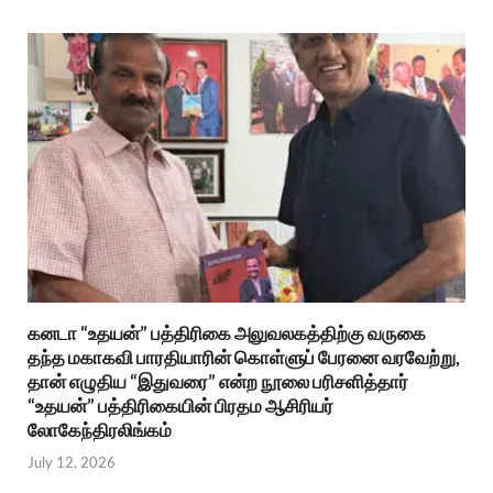
கனடா “உதயன்” பத்திரிகை அலுவலகத்திற்கு வருகை
தந்த மகாகவி பாரதியாரின் கொள்ளுப் பேரனை வரவேற்று,
தான் எழுதிய “இதுவரை” என்ற நூலை பரிசளித்தார்
“உதயன்” பத்திரிகையின் பிரதம ஆசிரியர்
லோகேந்திரலிங்கம்
July 12, 2026