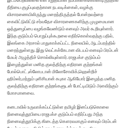
நீதியை குழப்புவதற்கான நடவடிக்கைள், வழக்கு
விசாரணையிலிருந்து மறைந்திருத்தல் போன்றவற்றை
கைவிட்டுவிட்டு சர்வதேச விசாரணைகளிற்கு முழுமையான
ஒத்துழைப்பை வழங்கவேண்டும் எனவும் அவர் கூறியுள்ளார்.
இந்த குடும்பம் பொறுப்புக்கூறலை எதிர்கொள்வதற்கு பதில்,
இலங்கை அரசால் பாதுகாக்கப்பட்ட நிலையில், ஆடம்பரத்தில்
மறைந்துள்ளது. இது வெட்கக்கேடான விடயம் எனவும் பிரம்டன்
மேயர் அழுத்திச் சொல்லியுள்ளார்.
ராஜபக்ச குடும்பம்
இழைத்துள்ள மனித குலத்திற்கு எதிரான குற்றங்கள்
போல்பொட் ,ஸ்லோபடான் மிலோசோவிக்,ஹென்றிச்
ஹிம்லர்,மற்றும் புளிசியான் கபுகா ஆகியோர் இழைத்த மனித
குலத்திற்கு எதிரான குற்றங்களுடன் போட்டியிடும் அளவிற்கும்
மோசமானவை.
கனடாவில் உருவாக்கப்பட்டுள்ள தமிழர் இனப்படுகொலை
நினைவுத்தூபியை ராஜபக்ச குடும்பம் எதிர்ப்பது அந்த
நினைவுத்தூபிக்கு கிடைத்த கௌரவமாகும் எனவும் பிரம்டன்