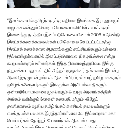
”இலங்கையில் தமிழர்களுக்கு எதிராக இலங்கை இராணுவமும்
ராஜபக்ச என்னும் கொடிய கொலையாளியின் சகாக்களும்
இணைந்து நடத்திய இனப்படுகொலையினால் 2009 ம் ஆண்டு
இலட்சக்கணக்கானவர்கள் படுகொலை செய்யப்பட்டதற்கு
இலட்சக் கணக்கான ஆதாரங்களும் சாட்சியங்களும் உள்ளன.
இவ்வாறிருக்கையில் இனப்படுகொலை
நிகழவில்லை என்று
கூறுபவர்களும் உள்ளார்கள். இந்த நினைவுத்தூபியை இங்கு
நிறுவக்கூடாது என்பதில் அந்தக் குழுவினர் தங்களால் இயன்ற
அளவிற்கு முயன்றார்கள். ஆனால் பிரம்ரன் வாழ் தமிழ் மக்களும்
தமிழ்க் கனேடியர்களும் இங்குள்ள அரசியல்வாதிகளும்
ஒன்றாரியோ மாகாண முதல்வரும் அவரது அரசாங்கத்தில்
அங்கம் வகிக்கும் லோகன் கணபதி மற்றும்
விஜேய்
தணிகாசலம் ஆகிய தமிழ் பேசும் அரசியல் தலைவர்களும்
எமக்கு பக்க பலமாக இருந்தார்கள். எனவே
இவ்வாறான மகா
பொய்யர்கள் தோற்றுப் போனார்கள். ஆனால் எமது
முயற்சியினால் இந்த நினைவுத் தூபி சோகத்திலும் கம்பீரமாக