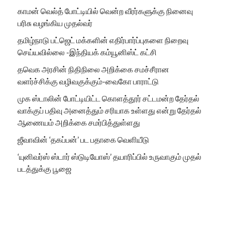
காமன் வெல்த் போட்டியில் வென்ற வீரர்களுக்கு நினைவு
பரிசு வழங்கிய முதல்வர்
தமிழ்நாடு பட்ஜெட் மக்களின் எதிர்பார்ப்புகளை நிறைவு
செய்யவில்லை -இந்தியக் கம்யூனிஸ்ட் கட்சி
தவெக அரசின் நிதிநிலை அறிக்கை சமச்சீரான
வளர்ச்சிக்கு வழிவகுக்கும்-வைகோ பாராட்டு
முக ஸ்டாலின் போட்டியிட்ட கொளத்தூர் சட்டமன்ற தேர்தல்
வாக்குப் பதிவு அனைத்தும் சரியாக உள்ளது என்று தேர்தல்
ஆணையம் அறிக்கை சமர்பித்துள்ளது
ஜீவாவின் ‘தகப்பன்’ பட பதாகை வெளியீடு
‘யுனிவர்ஸ் ஸ்டார் ஸ்டுடியோஸ்’ தயாரிப்பில் உருவாகும் முதல்
படத்துக்கு பூஜை