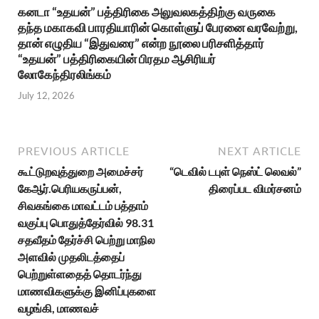
கனடா “உதயன்” பத்திரிகை அலுவலகத்திற்கு வருகை
தந்த மகாகவி பாரதியாரின் கொள்ளுப் பேரனை வரவேற்று,
தான் எழுதிய “இதுவரை” என்ற நூலை பரிசளித்தார்
“உதயன்” பத்திரிகையின் பிரதம ஆசிரியர்
லோகேந்திரலிங்கம்
July 12, 2026
PREVIOUS ARTICLE
NEXT ARTICLE
கூட்டுறவுத்துறை அமைச்சர்
“டெவில் டபுள் நெஸ்ட் லெவல்”
கேஆர்.பெரியகருப்பன்,
திரைப்பட விமர்சனம்
சிவகங்கை மாவட்டம் பத்தாம்
வகுப்பு பொதுத்தேர்வில் 98.31
சதவீதம் தேர்ச்சி பெற்று மாநில
அளவில் முதலிடத்தைப்
பெற்றுள்ளதைத் தொடர்ந்து
மாணவிகளுக்கு இனிப்புகளை
வழங்கி, மாணவச்