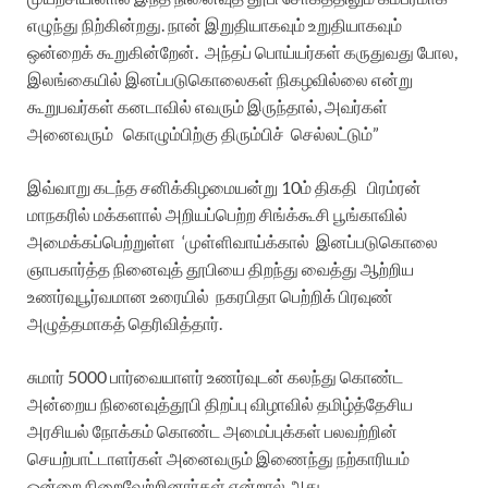
எழுந்து நிற்கின்றது. நான் இறுதியாகவும் உறுதியாகவும்
ஒன்றைக் கூறுகின்றேன்.
அந்தப் பொய்யர்கள் கருதுவது போல,
இலங்கையில் இனப்படுகொலைகள் நிகழவில்லை என்று
கூறுபவர்கள் கனடாவில் எவரும் இருந்தால், அவர்கள்
அனைவரும்
கொழும்பிற்கு திரும்பிச்
செல்லட்டும்”
இவ்வாறு கடந்த சனிக்கிழமையன்று 10ம் திகதி
பிரம்ரன்
மாநகரில் மக்களால் அறியப்பெற்ற சிங்க்கூசி பூங்காவில்
அமைக்கப்பெற்றுள்ள
‘முள்ளிவாய்க்கால்
இனப்படுகொலை
ஞாபகார்த்த நினைவுத் தூபியை திறந்து வைத்து ஆற்றிய
உணர்வுபூர்வமான உரையில்
நகரபிதா பெற்றிக் பிரவுண்
அழுத்தமாகத் தெரிவித்தார்.
சுமார் 5000 பார்வையாளர் உணர்வுடன் கலந்து கொண்ட
அன்றைய நினைவுத்தூபி திறப்பு விழாவில் தமிழ்த்தேசிய
அரசியல் நோக்கம் கொண்ட அமைப்புக்கள் பலவற்றின்
செயற்பாட்டாளர்கள் அனைவரும் இணைந்து நற்காரியம்
ஒன்றை நிறைவேற்றினார்கள் என்றால் அது