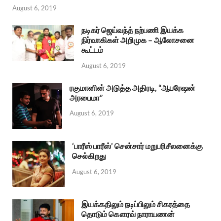
August 6, 2019
நடிகர் ஜெய்வந்த் நற்பணி இயக்க
நிர்வாகிகள் அறிமுக – ஆலோசனை
கூட்டம்
August 6, 2019
ரகுமானின் அடுத்த அதிரடி, “ஆபரேஷன்
அரபைமா”
August 6, 2019
‘பாரீஸ் பாரீஸ்’ சென்சார் மறுபரிசீலனைக்கு
செல்கிறது
August 6, 2019
இயக்கதிலும் நடிப்பிலும் சிகரத்தை
தொடும் கௌரவ் நாராயணன்