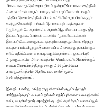
மிகையாகாது.
அன்றைய தினம் ஒன்றாரியோ மாகாணத்தின்
அமைசசர்கள் பலரும் பாராளுமன்ற உறுப்பினர்கள் பலரும்
மத்திய அரசாங்கத்தின் லிபரல் கட்சியின் உறுப்பினர்களும்
கலந்து கொண்டு
தங்கள் ஆதரவையும் பலத்தையும்
நிரூபித்துச் சென்றார்கள் என்றால் அது மிகையாகாது.
இது
இவ்வாறிருக்க,
பிரம்ரன் மாநகரில்
‘முள்ளிவாய்க்கால்
இனப்படுகொலை ஞாபகார்த்த நினைவுத் தூபியை திறந்து
வைத்த நாளிலிருந்து இலங்கையில் அனைத்து தரப்பினரும்
கடும் எதிர்ப்பினைக் காட்டி வருகின்றார்கள்.
ஜனாதிபதி
அநுரகுமாரவின் அரசாங்கத்தின் வெளிநாட்டு அமைச்சரும்
கனடா அரசாங்கத்திற்கு தனது அதிருப்த்தியை
பாராளுமன்றத்தில் ஆற்றிய உரைகளின் மூலம்
தெரிவித்துள்ளார்..
இதைப் போன்று மகிந்த ராஜபக்சாவின் குடும்பத்தைச்
சேர்ந்தவர்களும் அவரும் தங்கள் எதிர்ப்புக்களை பல வழிகளில்
காட்டிவருகின்றனர்.
அவற்றிக்கு பதில் அளிக்கும் வகையிலும்
எமது பிரம்ரன் மாநகர மேயர் பற்றிக் பிரவுண் அவர்கள் தனது