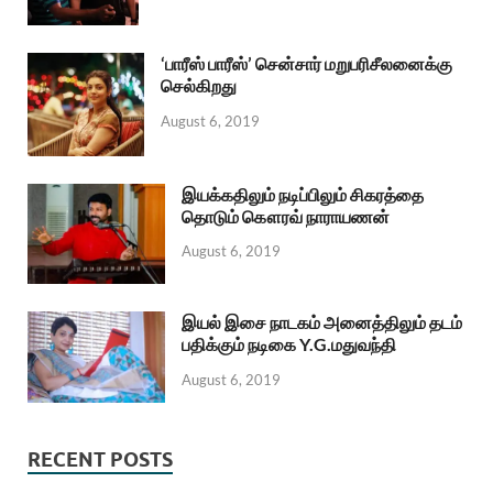
‘பாரீஸ் பாரீஸ்’ சென்சார் மறுபரிசீலனைக்கு
செல்கிறது
August 6, 2019
இயக்கதிலும் நடிப்பிலும் சிகரத்தை
தொடும் கௌரவ் நாராயணன்
August 6, 2019
இயல் இசை நாடகம் அனைத்திலும் தடம்
பதிக்கும் நடிகை Y.G.மதுவந்தி
August 6, 2019
RECENT POSTS