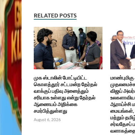
RELATED POSTS
முக ஸ்டாலின் போட்டியிட்ட
மாண்புமிகு
கொளத்தூர் சட்டமன்ற தேர்தல்
முதலமைச்சர
வாக்குப் பதிவு அனைத்தும்
விஜய் அவர்
சரியாக உள்ளது என்று தேர்தல்
உலகளாவிய 
ஆணையம் அறிக்கை
ஆராய்ச்சி ம
சமர்பித்துள்ளது
மையங்கள், உ
மற்றும் தமிழ
August 6, 2026
சர்வதேசப்
வளாகத்தை 