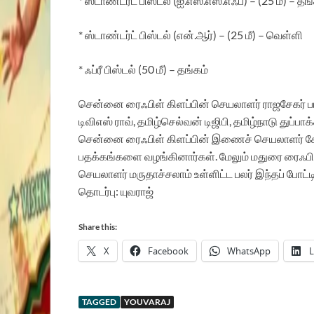
* ஸ்டாண்டர்ட் பிஸ்டல் (ஐ.எஸ்.எஸ்.எஃப்) – (25 மீ) – தங
* ஸ்டாண்டர்ட் பிஸ்டல் (என்.ஆர்) – (25 மீ) – வெள்ளி
* ஃப்ரீ பிஸ்டல் (50 மீ) – தங்கம்
சென்னை ரைஃபிள் கிளப்பின் செயலாளர் ராஜசேகர் ப
டிவிஎஸ் ராவ், தமிழ்செல்வன் டிஜிபி, தமிழ்நாடு துப்ப
சென்னை ரைஃபிள் கிளப்பின் இணைச் செயலாளர் கோப
பதக்கங்களை வழங்கினார்கள். மேலும் மதுரை ரைஃபிள்
செயலாளர் மருதாச்சலாம் உள்ளிட்ட பலர் இந்தப் போட்ட
தொடர்பு: யுவராஜ்
Share this:
X
Facebook
WhatsApp
L
TAGGED
YOUVARAJ