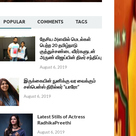
POPULAR
COMMENTS
TAGS
தேசிய அளவில் மெடல்கள்
பெற்ற 20 தமிழ்நாடு
குத்துச்சண்டை வீரர்களுடன்
அருண் விஜய்யின் திடீர் சந்திப்பு
August 6, 2019
இருக்கையின் நுனிக்கு வர வைக்கும்
சஸ்பென்ஸ் திரில்லர் “யாரோ”
August 6, 2019
Latest Stills of Actress
RadhikaPreethi
August 6, 2019