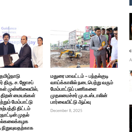
c
A
 தமிழ்நாடு
மதுரை மாவட்டம் – பந்தல்குடி
் திரு. ச. ஜோசப்
வாய்க்காலில் நடைபெற்று வரும்
கள் முன்னிலையில்,
மேம்பாட்டுப் பணிகளை
திறன் மையங்கள்
முதலமைச்சர் மு.க.ஸ்டாலின்
ற்றும் மேம்பாட்டு
பார்வையிட்டு ஆய்வு
ற்பத்தி திட்டம்
December 8, 2025
்நாட்டின் முதல்
 பல்கலைக்கழக
நிறுவுவதற்காக