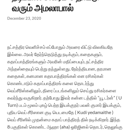
வரும் அமலாபால்
December 23, 2020
நட்சத்திர வெளிச்சம் எப்போதும் அவரை விட்டு விலகியதே
இல்லை. அவர் தேர்ந்தெடுத்து நடிக்கும், கதைகளும்,
கதாப்பாத்திரங்களும் அவரின் மதிப்பையும், நட்சத்திர
அந்தஸ்தையும்
பெற்று தந்துள்ளது. நேர்த்தியான, தரமான
கதைகள், கனமான கதாபாத்திரங்கள் என ரசிகர்கள்
கொண்டாடும் கதாப்பாத்திரங் களை தொடர்ந்து
வெப்சீரிஸ்களிலும், திரை ப்படங்களிலும் செய்து ரசிகர்களை
கவர்ந்து வருகிறார். தற்போது இவர் கன்ன டத்தில் “யூ டர்ன்” ( U
Turn) படம் மூலம் புகழ் பெற்ற இயக்குநர் பவன் குமார் இயக்கும்,
புதிய வெப் சீரிஸான குடி யெடமைதே ( Kudi yedamaithe )
வெப் சீரிஸில் முதன்மை கதாப் பாத்திரத் தில் நடிக்கிறார். இந்த
8 பகுதிகள் கொண்ட ஆஹா (aha) ஒரிஜினல் தொடர், தெலுங்கு