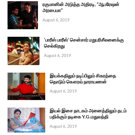
ரகுமானின் அடுத்த அதிரடி, “ஆபரேஷன்
அரபைமா”
August 6, 2019
‘பாரீஸ் பாரீஸ்’ சென்சார் மறுபரிசீலனைக்கு
செல்கிறது
August 6, 2019
இயக்கதிலும் நடிப்பிலும் சிகரத்தை
தொடும் கௌரவ் நாராயணன்
August 6, 2019
இயல் இசை நாடகம் அனைத்திலும் தடம்
பதிக்கும் நடிகை Y.G.மதுவந்தி
August 6, 2019