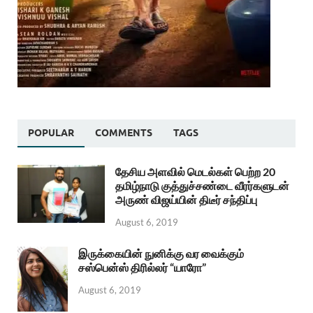
POPULAR
COMMENTS
TAGS
தேசிய அளவில் மெடல்கள் பெற்ற 20
தமிழ்நாடு குத்துச்சண்டை வீரர்களுடன்
அருண் விஜய்யின் திடீர் சந்திப்பு
August 6, 2019
இருக்கையின் நுனிக்கு வர வைக்கும்
சஸ்பென்ஸ் திரில்லர் “யாரோ”
August 6, 2019