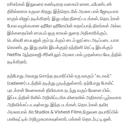
ரசிகர்கள் இதுவரை கண்டிராத வகையி லான, ஃபேண்டஸி
திரில்லராக உருவா கிறது. இத்தொடரில் அமலா பால் ஜோடியாக
ராகுல் விஜய் நடிக்கிறார். இது மற்ற திரைப் படங்கள், தொடர்கள்
போல வழக்கமான ஹீரோ ஹீரோயின் கதாப்பாத் திரங்கள் அல்ல.
இக்கதையின் மையம் ஒரு காவல் துறை அதிகாரிக்கும்,
டெலிவரி பையனுக் கும் நடக்கும் டைம் லூப்பை அடிப்படை யாக
கொண்டது. இது தவிர இயக்குநர் நந்தினி ரெட்டி இயக்கும்
Netflix ஆந்தாலஜி சீரிஸி லும் அமலா பால் முதன்மை வேடத்தில்
நடிக்கிறார்.
தற்போது அவரது சொந்த தயாரிப்பில் உரு வாகும் “கடாவர்”
(cadaver) படத்தில் நடித்து முடித்துள்ளார். தற்போது போஸ்ட்
புரடக்சன் வேலைகள் தீவிரமாக நடந்து வரும் வேளை யில்,
இப்படத்தின் ரிலீஸ் அறிவிப்பு மிக விரைவில் அதிகாரப் பூர்வமாக
அறிவிக்கப் படவுள்ளது. இந்த படங்கள், தொடர்கள் தவிர
அமலாபால் Jio Studios & Vishesh Films நிறுவன தயாரிப்பில்
பாலிவுட்டில் அறிமுகமாகவுள்ளார். மக்கள் தொடர்பு: டி.ஒன்.