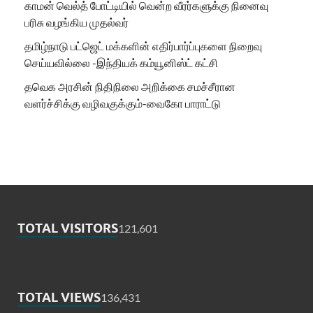
காமன் வெல்த் போட்டியில் வென்ற வீரர்களுக்கு நினைவு
பரிசு வழங்கிய முதல்வர்
தமிழ்நாடு பட்ஜெட் மக்களின் எதிர்பார்ப்புகளை நிறைவு
செய்யவில்லை -இந்தியக் கம்யூனிஸ்ட் கட்சி
தவெக அரசின் நிதிநிலை அறிக்கை சமச்சீரான
வளர்ச்சிக்கு வழிவகுக்கும்-வைகோ பாராட்டு
TOTAL VISITORS
121,601
TOTAL VIEWS
136,431