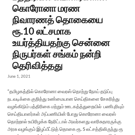
கொரோனா மரண
நிவாரணத் தொகையை
ரூ.10 லட்சமாக
உயர்த்தியதற்கு சென்னை
நிருபர்கள் சங்கம் நன்றி
தெரிவித்தது
June 1, 2021
“தமிழகத்தில் கொரோனா வைரஸ் தொற்று நோய் தடுப்பு
நடவடிக்கை குறித்து உண்மையான செய்திகளை சேகரித்து
வழங்கிடும் பத்திரிகை மற்றும் ஊடகத்த்துறையில் பணிபுரியும்
செய்தியாளர்கள் அப்பணியின் போது கொரோனா வைரஸ்
தொற்றால் உயிரிழக்க நேரிட்டால் அவர்களது வாரிசுதாரருக்கு
அரசு வழங்கும் இழப்பீட்டுத் தொகை ரூ. 5 லட்சத்திலிருந்து ரூ