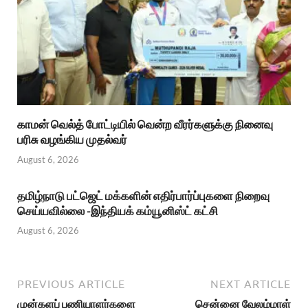
காமன் வெல்த் போட்டியில் வென்ற வீரர்களுக்கு நினைவு
பரிசு வழங்கிய முதல்வர்
August 6, 2026
தமிழ்நாடு பட்ஜெட் மக்களின் எதிர்பார்ப்புகளை நிறைவு
செய்யவில்லை -இந்தியக் கம்யூனிஸ்ட் கட்சி
August 6, 2026
PREVIOUS ARTICLE
NEXT ARTICLE
முன்களப் பணியாளர்களை
சென்னை வேலம்மாள்