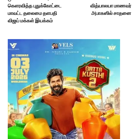
கெளரவித்த புதுக்கோட்டை
வித்யாலயா மாணவர்
மாவட்ட தலைமை தளபதி
அபாகஸில் சாதனை
விஜய் மக்கள் இயக்கம்