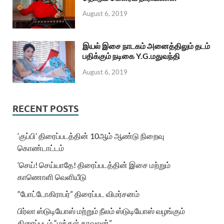
August 6, 2019
இயல் இசை நாடகம் அனைத்திலும் தடம்
பதிக்கும் நடிகை Y.G.மதுவந்தி
August 6, 2019
RECENT POSTS
‘குப்பி’ திரைப்படத்தின் 10ஆம் ஆண்டு நிறைவு
கொண்டாட்டம்
‘செய்! செய்யாதே! திரைப்படத்தின் இசை மற்றும்
காணொளி வெளியீடு
“போட்டோகிராபர்” திரைப்பட விமர்சனம்
பிர்லா ஸ்டுடியோஸ் மற்றும் நீலம் ஸ்டுடியோஸ் வழங்கும்
திரைப்படம் “மக்கள் காவலன்”