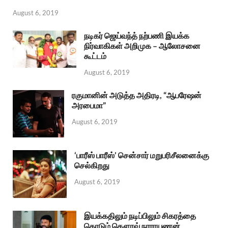
August 6, 2019
நடிகர் ஜெய்வந்த் நற்பணி இயக்க
நிர்வாகிகள் அறிமுக – ஆலோசனை
கூட்டம்
August 6, 2019
ரகுமானின் அடுத்த அதிரடி, “ஆபரேஷன்
அரபைமா”
August 6, 2019
‘பாரீஸ் பாரீஸ்’ சென்சார் மறுபரிசீலனைக்கு
செல்கிறது
August 6, 2019
இயக்கதிலும் நடிப்பிலும் சிகரத்தை
தொடும் கௌரவ் நாராயணன்