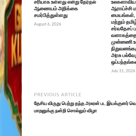
சரியாக உள்ளது என்று தேர்தல்
உலகளாவிய 
ஆணையம் அறிக்கை
ஆராய்ச்சி ம
சமர்பித்துள்ளது
மையங்கள், உ
மற்றும் தமிழ
August 6, 2026
சர்வதேசப்
வளாகத்தை 
முன்னணி 
நிறுவனங்கள
அரசு பல்வேற
ஒப்பந்தங்க
July 31, 2026
PREVIOUS ARTICLE
தேசிய விருது பெற்று தந்த அசுரன் பட இயக்குனர் வெ
மாறனுக்கு நன்றி சொல்லும் விழா