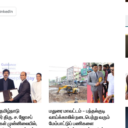
inkedIn
 தமிழ்நாடு
மதுரை மாவட்டம் – பந்தல்குடி
் திரு. ச. ஜோசப்
வாய்க்காலில் நடைபெற்று வரும்
கள் முன்னிலையில்,
மேம்பாட்டுப் பணிகளை