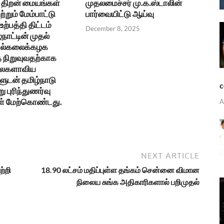
திறன் மையங்கள்
முதலமைச்சர் மு.க.ஸ்டாலின்
ற்றும் மேம்பாட்டு
பார்வையிட்டு ஆய்வு
ற்பத்தி திட்டம்
December 8, 2025
்நாட்டின் முதல்
 பல்கலைக்கழக
நிறுவுவதற்காக
உலகளாவிய
ுடன் தமிழ்நாடு
c
ு புரிந்துணர்வு
ள் மேற்கொண்டது.
A
NEXT ARTICLE
ற்றி
18.90 லட்சம் மதிப்புள்ள தங்கம் சென்னை விமான
நிலைய சுங்க அதிகாரிகளால் பறிமுதல்