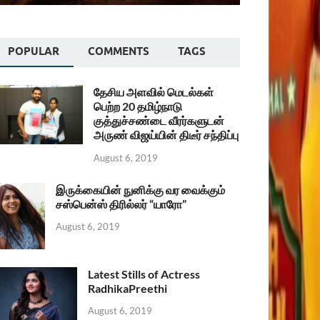
POPULAR
COMMENTS
TAGS
தேசிய அளவில் மெடல்கள்
பெற்ற 20 தமிழ்நாடு
குத்துச்சண்டை வீரர்களுடன்
அருண் விஜய்யின் திடீர் சந்திப்பு
August 6, 2019
இருக்கையின் நுனிக்கு வர வைக்கும்
சஸ்பென்ஸ் திரில்லர் “யாரோ”
August 6, 2019
Latest Stills of Actress
RadhikaPreethi
August 6, 2019