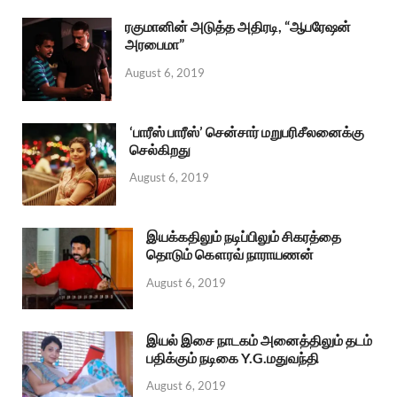
ரகுமானின் அடுத்த அதிரடி, “ஆபரேஷன்
அரபைமா”
August 6, 2019
‘பாரீஸ் பாரீஸ்’ சென்சார் மறுபரிசீலனைக்கு
செல்கிறது
August 6, 2019
இயக்கதிலும் நடிப்பிலும் சிகரத்தை
தொடும் கௌரவ் நாராயணன்
August 6, 2019
இயல் இசை நாடகம் அனைத்திலும் தடம்
பதிக்கும் நடிகை Y.G.மதுவந்தி
August 6, 2019