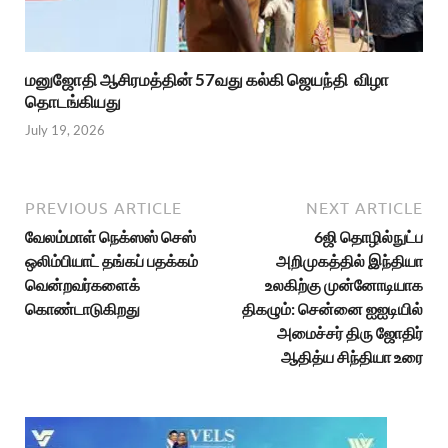
மனுஜோதி ஆசிரமத்தின் 57வது கல்கி ஜெயந்தி விழா
தொடங்கியது
July 19, 2026
PREVIOUS ARTICLE
NEXT ARTICLE
வேலம்மாள் நெக்ஸஸ் செஸ்
6ஜி தொழில்நுட்ப
ஒலிம்பியாட் தங்கப் பதக்கம்
அறிமுகத்தில் இந்தியா
வென்றவர்களைக்
உலகிற்கு முன்னோடியாக
கொண்டாடுகிறது
திகழும்: சென்னை ஐஐடியில்
அமைச்சர் திரு ஜோதிர்
ஆதித்ய சிந்தியா உரை