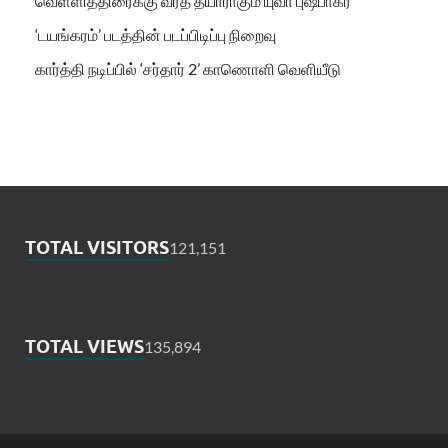
வெள்ளித்திரைக்கு வரத் தயாராகும் யுவா புஷ்பாகர்
‘டயங்கரம்’ படத்தின் படப்பிடிப்பு நிறைவு
கார்த்தி நடிப்பில் ‘சர்தார் 2’ காணொளி வெளியீடு
TOTAL VISITORS
121,151
TOTAL VIEWS
135,894