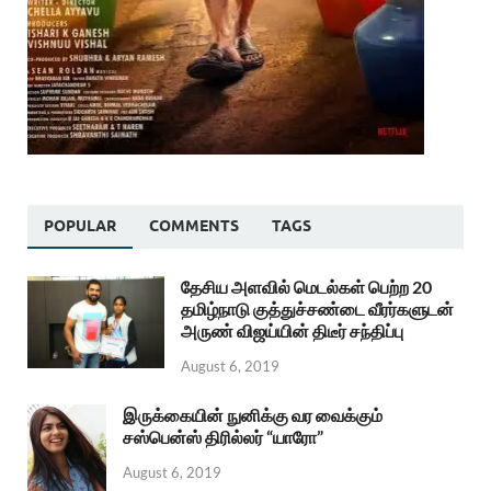
POPULAR
COMMENTS
TAGS
தேசிய அளவில் மெடல்கள் பெற்ற 20
தமிழ்நாடு குத்துச்சண்டை வீரர்களுடன்
அருண் விஜய்யின் திடீர் சந்திப்பு
August 6, 2019
இருக்கையின் நுனிக்கு வர வைக்கும்
சஸ்பென்ஸ் திரில்லர் “யாரோ”
August 6, 2019