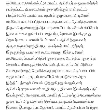
ஸ்பிரேயரை, செங்கல்பட்டு மாவட்ட ஆட்சியர் அலுவலகத்தில்
நடத்தப்பட்ட விவசாயிகள் குறைதீர்க்கும் நாள் கூட்டம்
நிகழ்ச்சியில் மகளிர் சுய உதவிக் குழு பயனாளி டிரோன்
ஸ்பிரேயர் காட்சிப்படுத்தப்பட்டதை, மாவட்ட ஆட்சித்தலைவர்
திரு.ச.அருண்ராஜ் இ.ஆ.ப பார்வையிட்டார். டிரோன் ஸ்பிரேயர்
இலவசமாக வழங்கப்பட்டதையும், டிரோனை இயக்குவது
தொடர்பாக, பயனாளியிடம் மாவட்ட ஆட்சித்தலைவர்
திரு.ச.அருண்ராஜ் இ.ஆ.ப அவர்கள் கேட்டறிந்தார்.
இதுகுறித்து பயனாளி கூறியதாவது: இந்த டிரோன்
ஸ்பிரேயரைப் பயன்படுத்தி குறை வான நேரத்தில், குறைந்த
செலவில் சீராக பூச்சிக் கொல்லி, திரவ உரம், மீன் அமிலம்
போன்றவற்றைத் தெளிக்க முடியும்.வாடகை அடிப்படையில்
வருவாய் ஈட்ட முடியும். மகளிர் மேம்பாட்டுக்காக அரசு
இத்திட்டத்தைச் செயல்படுத்துகிறது. மேலும், சார்
ஆட்சியர் நாராயண சர்மா, இ.ஆ.ப., இணை இயக்குநர் / திட்ட
இயக்குனர், லோகநாயகி, மகளிர் திட்டம் மற்றும் வேளாண்மை
துறை உயர் அலுவலர்கள் செல்வபாண்டியன் வேளாண்மை
இணை இயக்குநர், ராஜேஸ்வரி, மாவட்ட ஆட்சியரின் நேர்முக