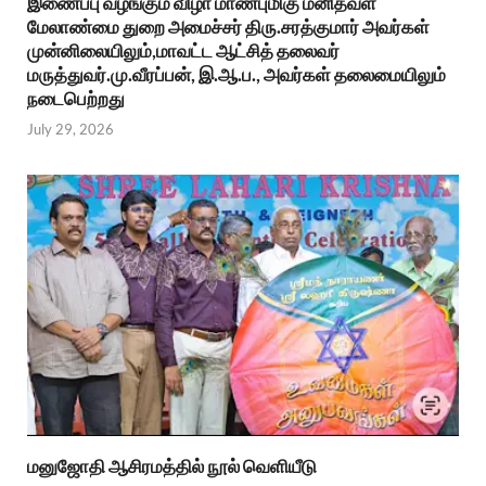
இணைப்பு வழங்கும் விழா மாண்புமிகு மனிதவள
மேலாண்மை துறை அமைச்சர் திரு.சரத்குமார் அவர்கள்
முன்னிலையிலும்,மாவட்ட ஆட்சித் தலைவர்
மருத்துவர்.மு.வீரப்பன், இ.ஆ.ப., அவர்கள் தலைமையிலும்
நடைபெற்றது
July 29, 2026
மனுஜோதி ஆசிரமத்தில் நூல் வெளியீடு