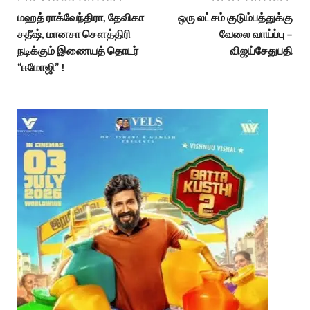
மஹத் ராக்வேந்திரா, தேவிகா
ஒரு லட்சம் குடும்பத்துக்கு
சதீஷ், மானசா சௌத்திரி
வேலை வாய்ப்பு –
நடிக்கும் இணையத் தொடர்
விஜய்சேதுபதி
“ஈமோஜி” !