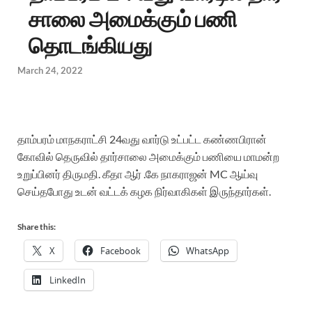
சாலை அமைக்கும் பணி
தொடங்கியது
March 24, 2022
தாம்பரம் மாநகராட்சி 24வது வார்டு உட்பட்ட கண்ணபிரான்
கோவில் தெருவில் தார்சாலை அமைக்கும் பணியை மாமன்ற
உறுப்பினர் திருமதி. கீதா ஆர் .கே நாகராஜன் MC
ஆய்வு
செய்தபோது உடன் வட்டக் கழக நிர்வாகிகள் இருந்தார்கள்.
Share this:
X
Facebook
WhatsApp
LinkedIn