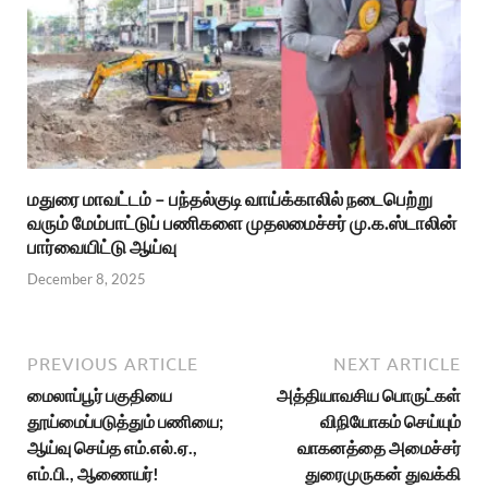
மதுரை மாவட்டம் – பந்தல்குடி வாய்க்காலில் நடைபெற்று
வரும் மேம்பாட்டுப் பணிகளை முதலமைச்சர் மு.க.ஸ்டாலின்
பார்வையிட்டு ஆய்வு
December 8, 2025
PREVIOUS ARTICLE
NEXT ARTICLE
மைலாப்பூர் பகுதியை
அத்தியாவசிய பொருட்கள்
தூய்மைப்படுத்தும் பணியை;
விநியோகம் செய்யும்
ஆய்வு செய்த எம்.எல்.ஏ.,
வாகனத்தை அமைச்சர்
எம்.பி., ஆணையர்!
துரைமுருகன் துவக்கி