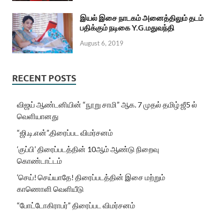
இயல் இசை நாடகம் அனைத்திலும் தடம்
பதிக்கும் நடிகை Y.G.மதுவந்தி
August 6, 2019
RECENT POSTS
விஜய் ஆண்டனியின் “நூறு சாமி” ஆக. 7 முதல் தமிழ் ஜீ5 ல்
வெளியானது
“ஜி.டி.என்”.திரைப்பட விமர்சனம்
‘குப்பி’ திரைப்படத்தின் 10ஆம் ஆண்டு நிறைவு
கொண்டாட்டம்
‘செய்! செய்யாதே! திரைப்படத்தின் இசை மற்றும்
காணொளி வெளியீடு
“போட்டோகிராபர்” திரைப்பட விமர்சனம்