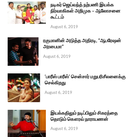
நடிகர் ஜெய்வந்த் நற்பணி இயக்க
நிர்வாகிகள் அறிமுக – ஆலோசனை
கூட்டம்
August 6, 2019
ரகுமானின் அடுத்த அதிரடி, “ஆபரேஷன்
அரபைமா”
August 6, 2019
‘பாரீஸ் பாரீஸ்’ சென்சார் மறுபரிசீலனைக்கு
செல்கிறது
August 6, 2019
இயக்கதிலும் நடிப்பிலும் சிகரத்தை
தொடும் கௌரவ் நாராயணன்
August 6, 2019