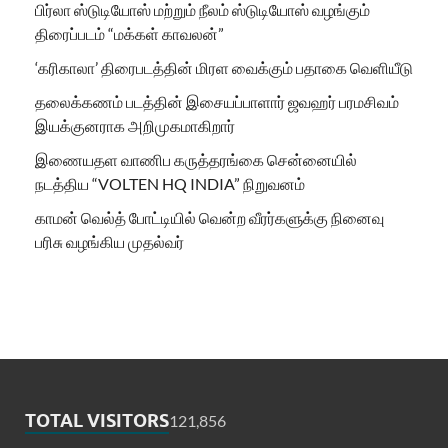
பிர்லா ஸ்டுடியோஸ் மற்றும் நீலம் ஸ்டுடியோஸ் வழங்கும்
திரைப்படம் “மக்கள் காவலன்”
‘கரிகாலா’ திரைபடத்தின் மிரள வைக்கும் பதாகை வெளியீடு
தலைக்கணம் படத்தின் இசையப்பாளார் ஜவஹர் பரமசிவம்
இயக்குனராக அறிமுகமாகிறார்
இணையதள வாணிப கருத்தரங்கை சென்னையில்
நடத்திய “VOLTEN HQ INDIA” நிறுவனம்
காமன் வெல்த் போட்டியில் வென்ற வீரர்களுக்கு நினைவு
பரிசு வழங்கிய முதல்வர்
TOTAL VISITORS
121,856