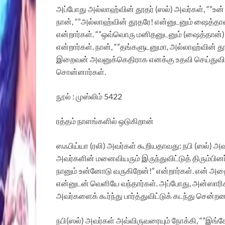
அப்போது அல்லாஹ்வின் தூதர் (ஸல்) அவர்கள், “”உன் 
நான், “”அல்லாஹ்வின் தூதரே! என்னுடனும் ஷைத்தான
என்றார்கள். “”ஒவ்வொரு மனிதனுடனும் (ஷைத்தான்) 
என்றார்கள். நான், “”தங்களுடனுமா, அல்லாஹ்வின் தூ
இறைவன் அவனுக்கெதிராக எனக்கு உதவி செய்துவிட்ட
சொன்னார்கள்.
நூல் : முஸ்லிம் 5422
ரத்தம் நாளங்களில் ஒடுகிறான்
ஸஃபிய்யா (ரலி) அவர்கள் கூறியதாவது: நபி (ஸல்) அவ
அவர்களின் மனைவியரும் இருந்துவிட்டுத் திரும்பினர
நானும் உன்னோடு வருகிறேன்!” என்றார்கள். என் அறை 
என்னுடன் வெளியே வந்தார்கள். அப்போது, அன்ஸாரிகள
அவர்களைக் கூர்ந்து பார்த்துவிட்டுக் கடந்து சென்றனர
நபி(ஸல்) அவர்கள் அவ்விருவரையும் நோக்கி, “”இங்