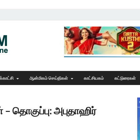
Thangam Online
online news portal
்காட்சி
ஆன்மிகம் செய்திகள்
காட்சியகம்
கட்டுரைகள்
 – தொகுப்பு: அபுதாஹிர்