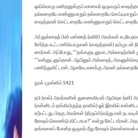
ஒவ்வொரு மனிதனுக்கும் வானவர் ஒருவரும் ஷைத்தான்
நல்லதையே எண்ணுமாறும் நல்லதையே செய்யுமாறும் ம
ஷைத்தான் கெட்டதையே எண்ணுமாறும் கெட்டதையே ச
அப்துல்லாஹ் பின் மஸ்ஊத் (ரலிரி) அவர்கள் கூறியத
சேர்ந்த கூட்டாளியொருவன் (ஷைத்தான்) தம்முடன் நி
னார்கள். அப்போது, “”தங்களுடனுமா, அல்லாஹ்வின் த
“”என்னுடனும்தான். ஆயினும் அல்லாஹ், அவனுக்கெதி
பணிந்துவிட்டான். ஆகவே, எனக்கு அவன் நல்லதையே
நூல் :முஸ்லிம் 5421
நபி (ஸல்) அவர்களின் துணைவியார் ஆயிஷா (ரலி) அவ
(என்னிடம் தங்கியிருந்த நாளில்) ஓர் இரவில் என்னிடம
ஏற்பட்டது. பிறகு அவர்கள் (திரும்பி)வந்து என் ந
ரோஷம் கொண்டு விட்டாயா?” என்று கேட்டார்கள். அத
தங்களைப் போன்ற ஒருவர் மீது ரோஷம் கொள்ளாமல் எப