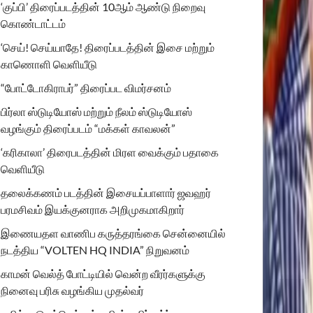
‘குப்பி’ திரைப்படத்தின் 10ஆம் ஆண்டு நிறைவு
கொண்டாட்டம்
‘செய்! செய்யாதே! திரைப்படத்தின் இசை மற்றும்
காணொளி வெளியீடு
“போட்டோகிராபர்” திரைப்பட விமர்சனம்
பிர்லா ஸ்டுடியோஸ் மற்றும் நீலம் ஸ்டுடியோஸ்
வழங்கும் திரைப்படம் “மக்கள் காவலன்”
‘கரிகாலா’ திரைபடத்தின் மிரள வைக்கும் பதாகை
வெளியீடு
தலைக்கணம் படத்தின் இசையப்பாளார் ஜவஹர்
பரமசிவம் இயக்குனராக அறிமுகமாகிறார்
இணையதள வாணிப கருத்தரங்கை சென்னையில்
நடத்திய “VOLTEN HQ INDIA” நிறுவனம்
காமன் வெல்த் போட்டியில் வென்ற வீரர்களுக்கு
நினைவு பரிசு வழங்கிய முதல்வர்