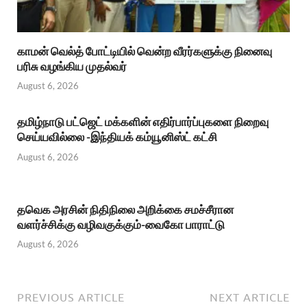
காமன் வெல்த் போட்டியில் வென்ற வீரர்களுக்கு நினைவு
பரிசு வழங்கிய முதல்வர்
August 6, 2026
தமிழ்நாடு பட்ஜெட் மக்களின் எதிர்பார்ப்புகளை நிறைவு
செய்யவில்லை -இந்தியக் கம்யூனிஸ்ட் கட்சி
August 6, 2026
தவெக அரசின் நிதிநிலை அறிக்கை சமச்சீரான
வளர்ச்சிக்கு வழிவகுக்கும்-வைகோ பாராட்டு
August 6, 2026
PREVIOUS ARTICLE
NEXT ARTICLE