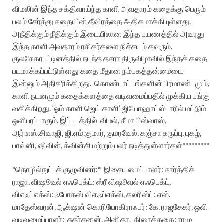
விமலின் இந்த சக்திவாய்ந்த காளி அவதாரம் கதைக்கு பெரும்
பலம் சேர்த்து கதையின் தீவிரத்தை அதிகமாக்கியுள்ளது.
அநீதிக்கும் நீதிக்கும் இடையிலான இந்த பயணத்தில் அவரது
இந்த காளி அவதாரம் ரசிகர்களை நிச்சயம் கவரும்.
குலசேகரபட்டினத்தில் நடந்த தசரா திருவிழாவில் இந்தக் கதை
படமாக்கப்பட்டுள்ளது கதை மீதான நம்பகத்தன்மையை
இன்னும் அதிகரிக்கிறது.
கொண்டாட்டங்களின் பிரமாண்டமும்,
காளி நடனமும் கதைக்களத்தை வடிவமைப்பதில் முக்கிய பங்கு
வகிக்கிறது. ‘ஓம் காளி ஜெய் காளி’ ஜியோஹாட்ஸ்டாரில் மட்டும்
ஒளிபரப்பாகும்.
இப்படத்தில்
விமல், சீமா பிஸ்வாஸ்,
ஆர்.எஸ்.சிவாஜி, ஜி.எம்.
குமார், குமரவேல், கஞ்சா கருப்பு, புகழ்,
பாவ்னி, ஷிவின், க்வின்சி மற்றும் பலர் நடித்துள்ளார்கள்*********
*தொழில்நுட்பக் குழுவினர்:*
இசையமைப்பாளர்: கார்த்திக்
ராஜா,
விஷூவல் எஃபெக்ட்: ஸ்ரீ விஷூவல் எஃபெக்ட்,
விஎஃப்எக்ஸ்: ஃபோகஸ் விஎஃப்எக்ஸ்,
கலரிஸ்ட்: எஸ்.
மாதேஸ்வரன்,
ஆக்‌ஷன் கொரியோகிராஃபர்: கே. ராஜசேகர்,
ஒலி
வடிவமைப்பாளர்:
சுதர்சனன், அனிதா,
திரைக்கதை: ராமு