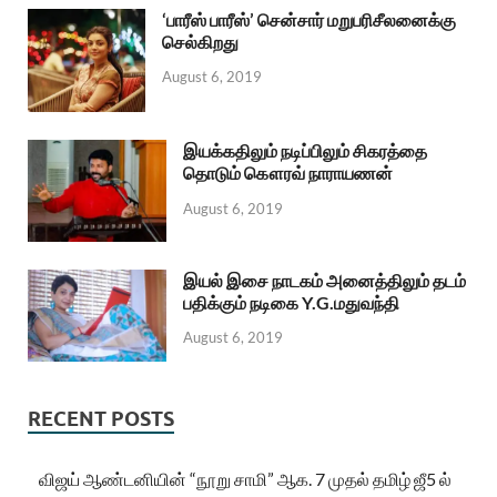
‘பாரீஸ் பாரீஸ்’ சென்சார் மறுபரிசீலனைக்கு
செல்கிறது
August 6, 2019
இயக்கதிலும் நடிப்பிலும் சிகரத்தை
தொடும் கௌரவ் நாராயணன்
August 6, 2019
இயல் இசை நாடகம் அனைத்திலும் தடம்
பதிக்கும் நடிகை Y.G.மதுவந்தி
August 6, 2019
RECENT POSTS
விஜய் ஆண்டனியின் “நூறு சாமி” ஆக. 7 முதல் தமிழ் ஜீ5 ல்