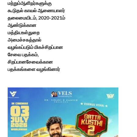
மற்றும்ஆளிநர்களுக்கு
கூடுதல் காவல் ஆணையாளர்
தலைமையிடம், 2020-2021ம்
ஆண்டுக்கான
மத்தியஉள்துறை
அமைச்சகத்தால்
வழங்கப்படும் மிகச்சிறப்பான
சேவை பதக்கம்,
சிறப்பானசேவைக்கான
பதக்கங்களை வழங்கினார்