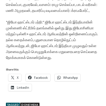
செல்லப்பா, குமரவேல்,
வசனம்: ராமு செல்லப்பா,
பாடல் வரிகள்:
மணி அமுதவன்,
தயாரிப்பு வடிவமைப்பாளர்: க்ராஃபோர்ட்,
*ஜியோ ஹாட்ஸ்டார் பற்றி:*
ஜியோ ஹாட்ஸ்டார் இந்தியாவின்
முன்னணி ஸ்ட்ரீமிங் தளங்களில் ஒன்று. இது ஜியோசினிமா
மற்றும் டிஸ்னி+ ஹாட்ஸ்டார் ஆகியவற்றின் ஒன்றிணைப்பாகும்.
நல்ல கதைக்களம், புதுமையான தொழில்நுட்பம்
ஆகியவற்றுடன், ஜியோ ஹாட்ஸ்டார் இந்தியா முழுவதும் உள்ள
அனைவருக்கும் பொழுதுபோக்கை மறுவரையறை செய்வதை
நோக்கமாகக் கொண்டுள்ளது.
Share this:
X
Facebook
WhatsApp
LinkedIn
TAGGED
D ONE MDIA