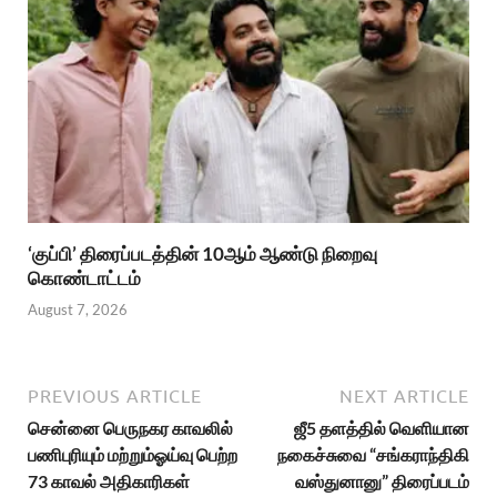
‘குப்பி’ திரைப்படத்தின் 10ஆம் ஆண்டு நிறைவு
கொண்டாட்டம்
August 7, 2026
PREVIOUS ARTICLE
NEXT ARTICLE
சென்னை பெருநகர காவலில்
ஜீ5 தளத்தில் வெளியான
பணிபுரியும் மற்றும்ஓய்வு பெற்ற
நகைச்சுவை “சங்கராந்திகி
73 காவல் அதிகாரிகள்
வஸ்துனானு” திரைப்படம்