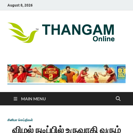
August 8, 2026
T
online
news
On
portal
MAIN MENU
சினிமா செய்திகள்
விமல் நடிப்பில் உருவாகி வரும்