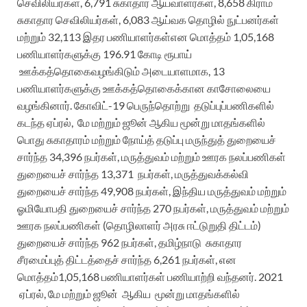
செவிலியர்கள்,
6
,
791
சுகாதார ஆய்வாளர்கள்,
8
,
658
கிராம
சுகாதார செவிலியர்கள்
,
6,083
ஆய்வக
தொழில்
நுட்பனர்
கள்
மற்றும்
32,113
இதர
பணியாளர்கள்
என
மொத்தம்
1,05,168
ப
ணியாளர்
களுக்கு
196.91
கோடி
ரூபாய்
ஊக்கத்தொகை
வழங்
கிடும்
அடையாளமாக
,
1
3
ப
ணியாளர்களுக்கு
ஊக்கத்தொகைக்கான காசோலையை
வழங்கி
னார்
.
கோவிட்
-19
பெருந்தொற்று தடுப்புப்பணிகளில்
கடந்த
ஏப்ரல், மே மற்றும் ஜூன் ஆகிய மூன்று மாதங்களில்
பொது சுகாதாரம் மற்றும் நோய்த் தடுப்பு மருந்துத் துறையைச்
சார்ந்த
34,396
நபர்கள்
,
மருத்துவம் மற்றும் ஊரக நலப்பணிகள்
துறையைச் சார்ந்த
13,371
நபர்கள்
,
மருத்துவக்கல்வி
துறை
யை
ச் சார்ந்த
49,908
நபர்கள்
,
இந்திய மருத்துவம் மற்றும்
ஓமியோபதி
துறை
யைச்
சார்ந்த
270
நபர்கள்
,
மருத்துவம் மற்றும்
ஊரக நலப்பணிகள் (தொழிலாளர்
அரசு
ஈட்டுறுதி
திட்டம்
)
துறையைச் சார்ந்த
962
நபர்கள்
,
தமிழ்நாடு சுகாதார
சீரமைப்புத் திட்டத்
தைச் சார்ந்த
6
,
261
நபர்கள்
,
என
மொத்தம்
1,05,168
பணியா
ள
ர்கள்
பணியாற்றி
வந்தனர்
.
2021
ஏப்ரல், மே மற்றும் ஜூன் ஆகிய மூன்று மாதங்களில்