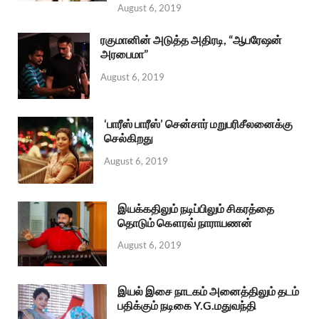
August 6, 2019
ரகுமானின் அடுத்த அதிரடி, “ஆபரேஷன்
அரபைமா”
August 6, 2019
‘பாரீஸ் பாரீஸ்’ சென்சார் மறுபரிசீலனைக்கு
செல்கிறது
August 6, 2019
இயக்கதிலும் நடிப்பிலும் சிகரத்தை
தொடும் கௌரவ் நாராயணன்
August 6, 2019
இயல் இசை நாடகம் அனைத்திலும் தடம்
பதிக்கும் நடிகை Y.G.மதுவந்தி