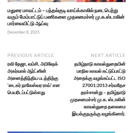
மதுரை மாவட்டம் – பந்தல்குடி வாய்க்காலில் நடைபெற்று
வரும் மேம்பாட்டுப் பணிகளை முதலமைச்சர் மு.க.ஸ்டாலின்
பார்வையிட்டு ஆய்வு
December 8, 2025
PREVIOUS ARTICLE
NEXT ARTICLE
ரவி தேஜா, வம்சி, அபிஷேக்
தமிழ்நாடு காவல்துறையின்
அகர்வால் ஆர்ட்ஸின்
மாநில காவல் கட்டுப்பாட்டு
அனைத்திந்திய படத்திற்கு
அறைக்கு வழங்கப்பட்ட ISO
‘டைகர் நாகேஸ்வர ராவ்’ என
27001:2013 சர்வதேச
பெயரிடப்பட்டுள்ளது
தரச்சான்று – தமிழ்நாடு
முதலமைச்சர் மு.க. ஸ்டாலின்
காவல்துறை தலைமை
இயக்குநருக்கு வழங்கினார்.