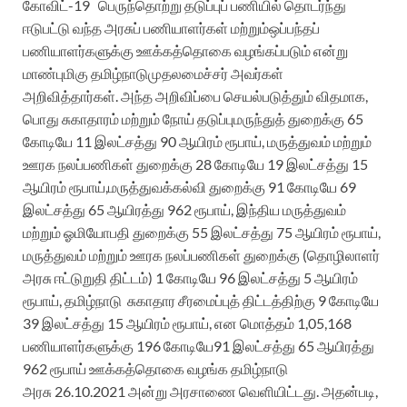
கோவிட்
-19
பெருந்தொற்று தடுப்புப் பணியில் தொடர்ந்து
ஈடுபட்டு வந்த
அரசுப்
பணியாளர்கள்
மற்றும்
ஒப்பந்தப்
பணியாளர்களுக்கு
ஊக்கத்தொகை
வழங்கப்படும்
என்று
மாண்புமிகு
தமிழ்நாடு
முதலமைச்சர்
அவர்கள்
அறிவித்தார்கள்
.
அந்த
அறிவிப்பை
செயல்படுத்தும்
விதமாக
,
பொது
சுகாதாரம்
மற்றும்
நோய்
தடுப்பு
மருந்துத்
துறைக்கு
65
கோடியே
11
இலட்சத்து
90
ஆயிரம்
ரூபாய்
,
மருத்துவம் மற்றும்
ஊரக நலப்பணிகள் துறை
க்கு
28
கோடியே
19
இலட்சத்து
15
ஆயிரம்
ரூபாய்
,
மருத்துவக்கல்வி
துறை
க்கு
91
கோடியே
69
இலட்சத்து
65
ஆயிரத்து
962
ரூபாய்
,
இந்திய மருத்துவம்
மற்றும் ஓமியோபதி
துறை
க்கு
55
இலட்சத்து
75
ஆயிரம்
ரூபாய்
,
மருத்துவம் மற்றும் ஊரக நலப்பணிகள்
துறை
க்கு
(தொழிலாளர்
அரசு
ஈட்டுறுதி
திட்டம்
)
1
கோடியே
96
இலட்சத்து
5
ஆயிரம்
ரூபாய்
,
தமிழ்நாடு சுகாதார சீரமைப்புத்
திட்ட
த்திற்கு
9
கோடியே
39
இலட்சத்து
15
ஆயிரம்
ரூபாய்
,
என
மொத்தம்
1,05,168
பணியாளர்களுக்கு
196
கோடியே
91
இலட்சத்து
65
ஆயிரத்து
962
ரூபாய்
ஊக்கத்தொகை
வழங்க தமி
ழ்நாடு
அர
சு
26.10.2021
அன்று அரசாணை வெளியி
ட்டது
.
அதன்படி
,