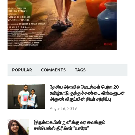
POPULAR
COMMENTS
TAGS
தேசிய அளவில் மெடல்கள் பெற்ற 20
தமிழ்நாடு குத்துச்சண்டை வீரர்களுடன்
அருண் விஜய்யின் திடீர் சந்திப்பு
August 6, 2019
இருக்கையின் நுனிக்கு வர வைக்கும்
சஸ்பென்ஸ் திரில்லர் “யாரோ”