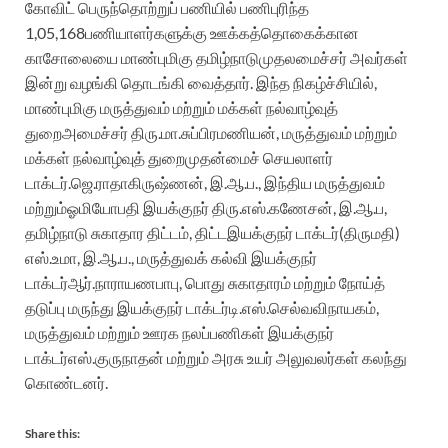
கோவிட்
பெருந்
தொற்றுப்
பணியில்
பணிபுரிந்த
1
,05,168
ப
ணியா
ள
ர்
களுக்கு
ஊக்கத்தொகைக்கான
காசோலையை
மாண்புமிகு தமி
ழ்நாடு
முதலமைச்சர் அவர்கள்
இன்று
வழங்கி
தொடங்கி வைத்தார்.
இந்த
நிகழ்ச்சியில்
,
மாண்புமிகு
மருத்துவம்
மற்றும்
மக்கள்
நல்வாழ்வுத்
துறை
அமைச்சர்
திரு.மா.சுப்பிரமணியன்
,
மருத்துவம்
மற்றும்
மக்கள்
நல்வாழ்வுத்
துறை
முதன்மைச்
செயலாளர்
டாக்டர்.ஜெ.ராதாகிருஷ்ணன்
,
இ.ஆ.ப
.,
இந்திய
மருத்துவம்
மற்றும்
ஓமியோபதி
இயக்குநர்
திரு.எஸ்.கணேசன்
,
இ.ஆ.ப
,
தமிழ்நாடு
சுகாதார
திட்ட
ம்
,
திட்ட
இயக்குநர்
டாக்டர்
(
திருமதி
)
எஸ்.உமா
,
இ.ஆ.ப
.,
மருத்துவக்
கல்வி
இயக்குநர்
டாக்டர்
ஆர்.நாராயணபாபு
,
பொது
சுகாதாரம்
மற்றும்
நோய்த்
தடுப்பு
மருந்து
இயக்குநர்
டாக்டர்
டி.எஸ்.செல்வவிநாயகம்
,
மருத்துவம்
மற்றும்
ஊரக
நலப்பணிகள்
இயக்குநர்
டாக்டர்
எஸ்.குருநாதன்
மற்றும்
அரசு
உயர்
அலுவலர்கள்
கலந்து
கொண்டனர்
.
Share this: