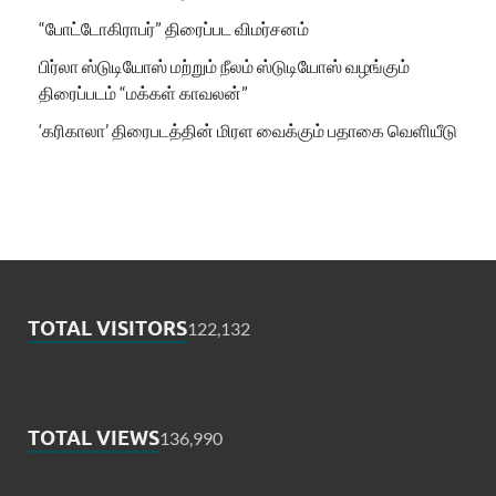
“போட்டோகிராபர்” திரைப்பட விமர்சனம்
பிர்லா ஸ்டுடியோஸ் மற்றும் நீலம் ஸ்டுடியோஸ் வழங்கும்
திரைப்படம் “மக்கள் காவலன்”
‘கரிகாலா’ திரைபடத்தின் மிரள வைக்கும் பதாகை வெளியீடு
TOTAL VISITORS
122,132
TOTAL VIEWS
136,990