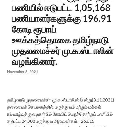
பணியில் ஈடுபட்ட 1,05,168
பணியாளர்களுக்கு 196.91
கோடி ரூபாய்
ஊக்கத்தொகை தமிழ்நாடு
முதலமைச்சர் மு.க.ஸ்டாலின்
வழங்கினார்.
November 3, 2021
தமிழ்நாடு
முதலமைச்சர்
மு.க
.
ஸ்டாலின்
இன்று
(3.11.2021)
தலைமைச்
செயலகத்தில்
,
மருத்துவம்
மற்றும்
மக்கள்
நல்வாழ்வுத்
துறை
சார்பில்
கோவிட்
பெருந்தொற்றுப்
பணியில்
ஈடுபட்ட
24
,
908
மருத்துவ அலுவலர்கள்,
26
,
615