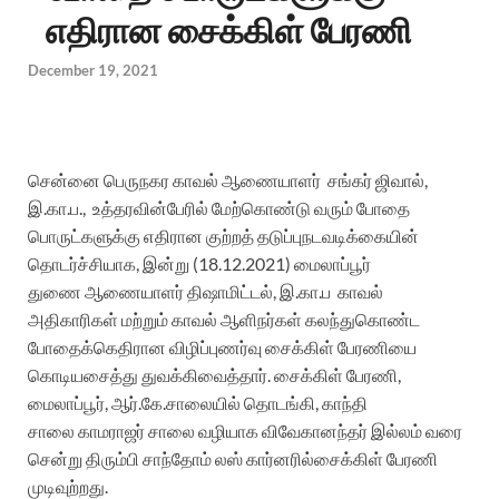
எதிரான சைக்கிள் பேரணி
December 19, 2021
சென்னை
பெருநகர
காவல்
ஆணையாளர்
சங்கர்
ஜிவால்
,
இ.கா.ப
.,
உத்தரவின்பேரில்
மேற்கொண்டு
வரும்
போதை
பொருட்களுக்கு
எதிரான
குற்றத்
தடுப்பு
நடவடிக்கையின்
தொடர்ச்சியாக
,
இன்று
(1
8
.12.2021)
மைலாப்பூர்
துணை
ஆணையாளர்
திஷாமிட்டல்
,
இ.கா.
ப
காவல்
அதிகாரிகள்
மற்றும்
காவல்
ஆளிநர்கள்
கலந்து
கொண்ட
போதைக்கெதிரான
விழிப்புணர்வு
சைக்கிள்
பேரணியை
கொடியசைத்து
துவக்கி
வைத்தார்
.
சைக்கிள்
பேரணி
,
மைலாப்பூர்
,
ஆர்.கே.சாலையில்
தொடங்கி
, காந்தி
சாலை
காமராஜ
ர்
சாலை
வழியாக
விவேகானந்தர்
இல்லம்
வரை
சென்று
திரும்பி
சாந்தோம்
லஸ்
கார்னரில்
சைக்கிள்
பேரணி
முடிவுற்றது
.