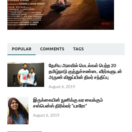
POPULAR
COMMENTS
TAGS
தேசிய அளவில் மெடல்கள் பெற்ற 20
தமிழ்நாடு குத்துச்சண்டை வீரர்களுடன்
அருண் விஜய்யின் திடீர் சந்திப்பு
August 6, 2019
இருக்கையின் நுனிக்கு வர வைக்கும்
சஸ்பென்ஸ் திரில்லர் “யாரோ”
August 6, 2019