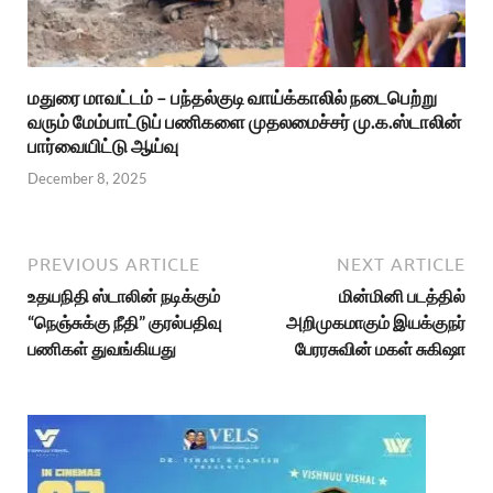
மதுரை மாவட்டம் – பந்தல்குடி வாய்க்காலில் நடைபெற்று
வரும் மேம்பாட்டுப் பணிகளை முதலமைச்சர் மு.க.ஸ்டாலின்
பார்வையிட்டு ஆய்வு
December 8, 2025
PREVIOUS ARTICLE
NEXT ARTICLE
உதயநிதி ஸ்டாலின் நடிக்கும்
மின்மினி படத்தில்
“நெஞ்சுக்கு நீதி” குரல்பதிவு
அறிமுகமாகும் இயக்குநர்
பணிகள் துவங்கியது
பேரரசுவின் மகள் சுகிஷா