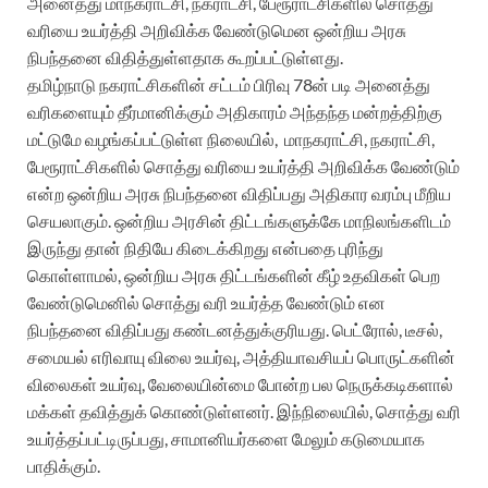
அனைத்து மாநகராட்சி, நகராட்சி, பேரூராட்சிகளில் சொத்து
வரியை உயர்த்தி அறிவிக்க வேண்டுமென ஒன்றிய அரசு
நிபந்தனை விதித்துள்ளதாக கூறப்பட்டுள்ளது.
தமிழ்நாடு நகராட்சிகளின் சட்டம் பிரிவு 78ன் படி அனைத்து
வரிகளையும் தீர்மானிக்கும் அதிகாரம் அந்தந்த மன்றத்திற்கு
மட்டுமே வழங்கப்பட்டுள்ள நிலையில், மாநகராட்சி, நகராட்சி,
பேரூராட்சிகளில் சொத்து வரியை உயர்த்தி அறிவிக்க வேண்டும்
என்ற ஒன்றிய அரசு நிபந்தனை விதிப்பது அதிகார வரம்பு மீறிய
செயலாகும். ஒன்றிய அரசின் திட்டங்களுக்கே மாநிலங்களிடம்
இருந்து தான் நிதியே கிடைக்கிறது என்பதை புரிந்து
கொள்ளாமல், ஒன்றிய அரசு திட்டங்களின் கீழ் உதவிகள் பெற
வேண்டுமெனில் சொத்து வரி உயர்த்த வேண்டும் என
நிபந்தனை விதிப்பது கண்டனத்துக்குரியது. பெட்ரோல், டீசல்,
சமையல் எரிவாயு விலை உயர்வு, அத்தியாவசியப் பொருட்களின்
விலைகள் உயர்வு, வேலையின்மை போன்ற பல நெருக்கடிகளால்
மக்கள் தவித்துக் கொண்டுள்ளனர். இந்நிலையில், சொத்து வரி
உயர்த்தப்பட்டிருப்பது, சாமானியர்களை மேலும் கடுமையாக
பாதிக்கும்.