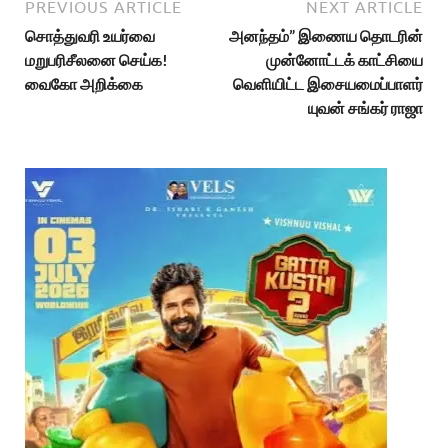
PREVIOUS ARTICLE
NEXT ARTICLE
சொத்துவரி உயர்வை
அனந்தம்” இணைய தொடரின்
மறுபரிசீலனை செய்க!
முன்னோட்டக் காட்சியை
வைகோ அறிக்கை
வெளியிட்ட இசையமைப்பாளர்
யுவன் சங்கர் ராஜா