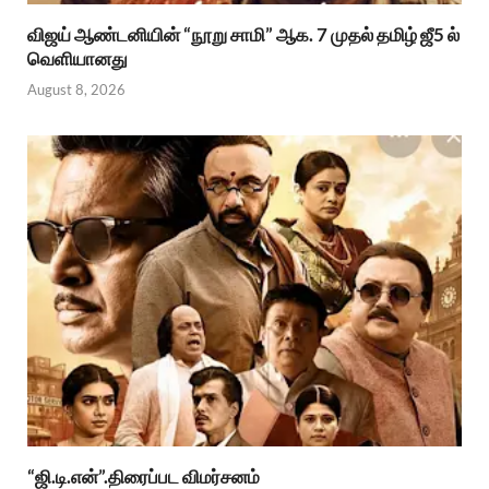
விஜய் ஆண்டனியின் “நூறு சாமி” ஆக. 7 முதல் தமிழ் ஜீ5 ல்
வெளியானது
August 8, 2026
“ஜி.டி.என்”.திரைப்பட விமர்சனம்