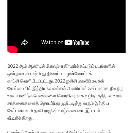
2022 ஆம் ஆண்டில் மிகவும் எதிர்பார்க்கப்படும் படங்களில்
ஒன்றான சபாஷ் மிது திரைப்பட முன்னோட்டக்
காட்சி வெளியிடப்பட்டது. 2022 ஐசிசி மகளிர் உலகக்
கோப்பையில் இந்திய பெண்கள் அணியின் கேப்டனாக, நீல நிற
உடையணிந்த பெண்களை வெற்றிகரமாக வழிநடத்தி, பல உலக
சாதனைகளைத் தொடர்ந்து முறியடித்து வரும் இந்திய
கேப்டனான மிதாலி ராஜின் வாழ்க்கையை இப்படம்
விவரிக்கிறது.
ஜென்டில்மேன் விளையாட்டான கிரிக்கெட்டில் பெண்கள்