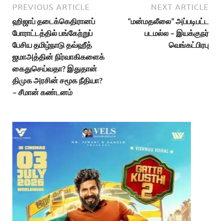
PREVIOUS ARTICLE
NEXT ARTICLE
ஹிஜாப் தடைக்கெதிரானப்
“மன்மதலீலை” அப்படிபட்ட
போராட்டத்தில் பங்கேற்றுப்
படமல்ல – இயக்குநர்
பேசிய தமிழ்நாடு தவ்ஹீத்
வெங்கட்பிரபு
ஜமாஅத்தின் நிர்வாகிகளைக்
கைதுசெய்வதா? இதுதான்
திமுக அரசின் சமூக நீதியா?
– சீமான் கண்டனம்