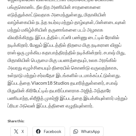
பங்குகொண்ட நீல நிற அணியின் சாதனைகளை
எடுத்துக்காட்டுவதாக அமைந்துள்ளது, மிதாலியின்
வாழ்க்கையில் நடந்த உயர்வு மற்றும் தாழ்வுகள், பின்னடைவுகள்
மற்றும் மகிழ்ச்சியின் தருணங்களை படம் அழகாக
விவரிக்கிறது. இப்படத்தில் டாப்ஸி பண்ணு டைட்டில் ரோலில்
நடிக்கிறார். மேலும் இப்படத்தில் திறமை மிகு நடிகரான விஜய்
ராஸ் ஒரு முக்கிய கதாபாத்திரத்தில் நடிக்கின்றார். சபாஷ் மிது,
மிதாலியின் பெருமை மிகு பயணத்தையும், உலக அரங்கில்
அவரது எழுச்சியையும் திரையில் கொண்டு வருவதற்காக,
உள்நாடு மற்றும் சர்வதேச இடங்களில் படமாக்கப்பட்டுள்ளது.
இப்படத்தை Viacom18 Studios தயாரித்துள்ளனர், சபாஷ்
மிதுவின் கிரியேட்டிவ் தயாரிப்பாளராக அஜித் அந்தாரே
பணியாற்ற, ஸ்ரீஜித் முகர்ஜி இப்படத்தை இயக்கியுள்ளார் மற்றும்
ப்ரியா அவென் இப்படத்தினை எழுதியுள்ளார்.
Share this:
X
Facebook
WhatsApp