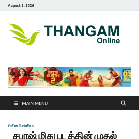
August 8, 2026
T
online
news
On
portal
MAIN MENU
சினிமா செய்திகள்
சபாஷ் மிது படத்தின் முதல்