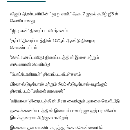
விஜய் ஆண்டனியின் “நூறு சாமி” ஆக. 7 முதல் தமிழ் ஜீ5 ல்
வெளியானது
“ஜி.டி.என்”.திரைப்பட விமர்சனம்
‘குப்பி’ திரைப்படத்தின் 10ஆம் ஆண்டு நிறைவு
கொண்டாட்டம்
‘செய்! செய்யாதே! திரைப்படத்தின் இசை மற்றும்
காணொளி வெளியீடு
“போட்டோகிராபர்” திரைப்பட விமர்சனம்
பிர்லா ஸ்டுடியோஸ் மற்றும் நீலம் ஸ்டுடியோஸ் வழங்கும்
திரைப்படம் “மக்கள் காவலன்”
‘கரிகாலா’ திரைபடத்தின் மிரள வைக்கும் பதாகை வெளியீடு
தலைக்கணம் படத்தின் இசையப்பாளார் ஜவஹர் பரமசிவம்
இயக்குனராக அறிமுகமாகிறார்
இணையதள வாணிப கருத்தரங்கை சென்னையில்