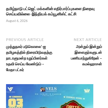
தமிழ்நாடு பட்ஜெட் மக்களின் எதிர்பார்ப்புகளை நிறைவு
செய்யவில்லை -இந்தியக் கம்யூனிஸ்ட் கட்சி
August 6, 2026
PREVIOUS ARTICLE
NEXT ARTICLE
முத்துநகர் படுகொலை’-ஐ
அன்றும் இன்றும்
தமிழகத்தில் திரையிடுவதற்கு
இளைஞர்களுடன்
நாடாளுமன்ற உறுப்பினர்கள்
பணியாற்றுகிறேன் –
உதவி செய்ய வேண்டும் –
கமல்ஹாசன்
மேதா பட்கர்