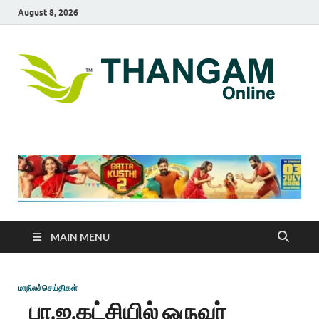
August 8, 2026
T
online
news
On
portal
MAIN MENU
மாநிலச்செய்திகள்
பா.ஜ.கட்சியில் ஒருவர்