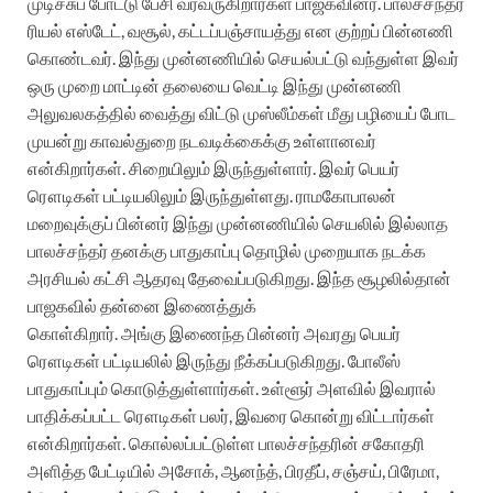
முடிச்சுப் போட்டு பேசி வரவருகிறார்கள் பாஜகவினர். பாலச்சந்தர்
ரியல் எஸ்டேட், வசூல், கட்டப்பஞ்சாயத்து என குற்றப் பின்னணி
கொண்டவர். இந்து முன்னணியில் செயல்பட்டு வந்துள்ள இவர்
ஒரு முறை மாட்டின் தலையை வெட்டி இந்து முன்னணி
அலுவலகத்தில் வைத்து விட்டு முஸ்லீம்கள் மீது பழியைப் போட
முயன்று காவல்துறை நடவடிக்கைக்கு உள்ளானவர்
என்கிறார்கள். சிறையிலும் இருந்துள்ளார். இவர் பெயர்
ரௌடிகள் பட்டியலிலும் இருந்துள்ளது. ராமகோபாலன்
மறைவுக்குப் பின்னர் இந்து முன்னணியில் செயலில் இல்லாத
பாலச்சந்தர் தனக்கு பாதுகாப்பு தொழில் முறையாக நடக்க
அரசியல் கட்சி ஆதரவு தேவைப்படுகிறது. இந்த சூழலில்தான்
பாஜகவில் தன்னை இணைத்துக்
கொள்கிறார். அங்கு
இணைந்த பின்னர் அவரது பெயர்
ரௌடிகள் பட்டியலில் இருந்து நீக்கப்படுகிறது. போலீஸ்
பாதுகாப்பும் கொடுத்துள்ளார்கள். உள்ளூர் அளவில் இவரால்
பாதிக்கப்பட்ட ரௌடிகள் பலர்,
இவரை கொன்று விட்டார்கள்
என்கிறார்கள். கொல்லப்பட்டுள்ள பாலச்சந்தரின் சகோதரி
அளித்த பேட்டியில் அசோக், ஆனந்த், பிரதீப், சஞ்சய், பிரேமா,