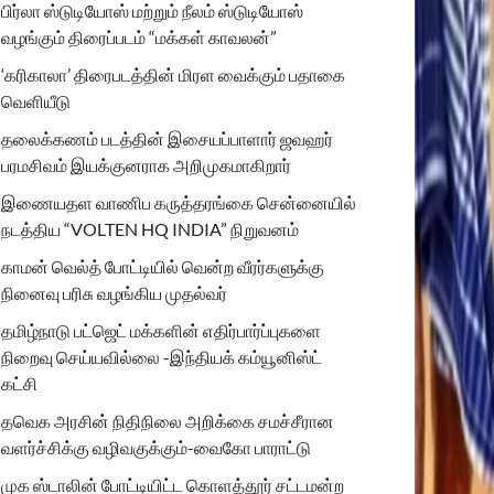
பிர்லா ஸ்டுடியோஸ் மற்றும் நீலம் ஸ்டுடியோஸ்
வழங்கும் திரைப்படம் “மக்கள் காவலன்”
‘கரிகாலா’ திரைபடத்தின் மிரள வைக்கும் பதாகை
வெளியீடு
தலைக்கணம் படத்தின் இசையப்பாளார் ஜவஹர்
பரமசிவம் இயக்குனராக அறிமுகமாகிறார்
இணையதள வாணிப கருத்தரங்கை சென்னையில்
நடத்திய “VOLTEN HQ INDIA” நிறுவனம்
காமன் வெல்த் போட்டியில் வென்ற வீரர்களுக்கு
நினைவு பரிசு வழங்கிய முதல்வர்
தமிழ்நாடு பட்ஜெட் மக்களின் எதிர்பார்ப்புகளை
நிறைவு செய்யவில்லை -இந்தியக் கம்யூனிஸ்ட்
கட்சி
தவெக அரசின் நிதிநிலை அறிக்கை சமச்சீரான
வளர்ச்சிக்கு வழிவகுக்கும்-வைகோ பாராட்டு
முக ஸ்டாலின் போட்டியிட்ட கொளத்தூர் சட்டமன்ற