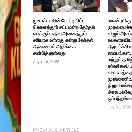
முக ஸ்டாலின் போட்டியிட்ட
மாண்புமிகு
கொளத்தூர் சட்டமன்ற தேர்தல்
முதலமைச்சர
வாக்குப் பதிவு அனைத்தும்
விஜய் அவர்
சரியாக உள்ளது என்று தேர்தல்
உலகளாவிய 
ஆணையம் அறிக்கை
ஆராய்ச்சி ம
சமர்பித்துள்ளது
மையங்கள், உ
மற்றும் தமிழ
August 6, 2026
சர்வதேசப்
வளாகத்தை 
முன்னணி 
நிறுவனங்கள
அரசு பல்வேற
ஒப்பந்தங்க
July 31, 2026
PREVIOUS ARTICLE