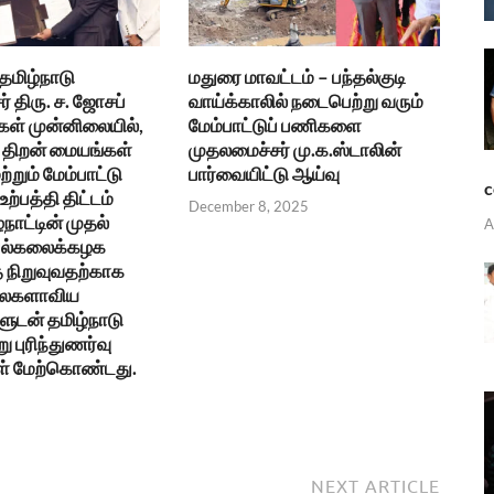
 தமிழ்நாடு
மதுரை மாவட்டம் – பந்தல்குடி
் திரு. ச. ஜோசப்
வாய்க்காலில் நடைபெற்று வரும்
கள் முன்னிலையில்,
மேம்பாட்டுப் பணிகளை
திறன் மையங்கள்
முதலமைச்சர் மு.க.ஸ்டாலின்
ற்றும் மேம்பாட்டு
பார்வையிட்டு ஆய்வு
c
ற்பத்தி திட்டம்
December 8, 2025
்நாட்டின் முதல்
A
 பல்கலைக்கழக
நிறுவுவதற்காக
உலகளாவிய
ுடன் தமிழ்நாடு
ு புரிந்துணர்வு
ள் மேற்கொண்டது.
NEXT ARTICLE