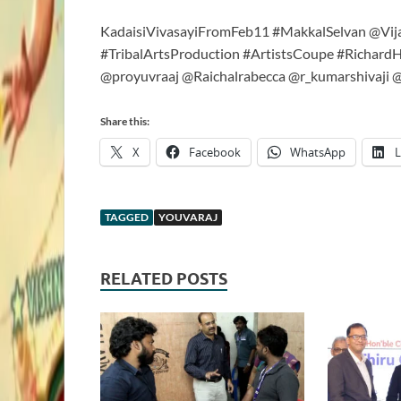
KadaisiVivasayiFromFeb11
#MakkalSelvan @Vij
#TribalArtsProduction #ArtistsCoupe #Richar
@proyuvraaj @Raichalrabecca @r_kumarshivaji @
Share this:
X
Facebook
WhatsApp
L
TAGGED
YOUVARAJ
RELATED POSTS