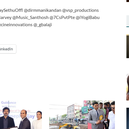
aySethuOffl @dirmmanikandan @vsp_productions
dHarvey @Music_Santhosh @7CsPvtPte @iYogiBabu
cineinnovations @_gbalaji
inkedIn