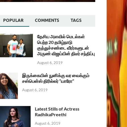
POPULAR
COMMENTS
TAGS
தேசிய அளவில் மெடல்கள்
பெற்ற 20 தமிழ்நாடு
குத்துச்சண்டை வீரர்களுடன்
அருண் விஜய்யின் திடீர் சந்திப்பு
August 6, 2019
இருக்கையின் நுனிக்கு வர வைக்கும்
சஸ்பென்ஸ் திரில்லர் “யாரோ”
August 6, 2019
Latest Stills of Actress
RadhikaPreethi
August 6, 2019