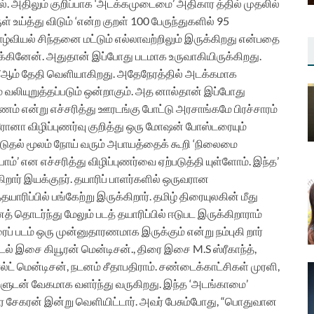
. அதிலும் குறிப்பாக ‘அடக்கமுடைமை’ அதிகார த்தில் முதலில்
 உய்த்து விடும் ‘என்ற குறள் 100 பேருந்துகளில் 95
ாழ்வியல் சிந்தனை மட்டும் எல்லாவற்றிலும் இருக்கிறது என்பதை
ினேன். அதுதான் இப்போது படமாக உருவாகியிருக்கிறது.
் 27ஆம் தேதி வெளியாகிறது. அதேநேரத்தில் அடக்கமாக
லியுறுத்தப்படும் ஒன்றாகும். அத னால்தான் இப்போது
் என்று எச்சரித்து ஊரடங்கு போட்டு அரசாங்கமே பிரச்சாரம்
ா விழிப்புணர்வு குறித்து ஒரு மோஷன் போஸ்டரையும்
டுதல் மூலம் நோய் வரும் அபாயத்தைக் கூறி ‘நிலைமை
’ என எச்சரித்து விழிப்புணர்வை ஏற்படுத்தி யுள்ளோம். இந்த’
றார் இயக்குநர். தயாரிப் பாளர்களில் ஒருவரான
யாரிப்பில் பங்கேற்று இருக்கிறார். தமிழ் திரையுலகின் மீது
தொடர்ந்து மேலும் படத் தயாரிப்பில் ஈடுபட இருக்கிறாராம்
் படம் ஒரு முன்னுதாரணமாக இருக்கும் என்று நம்புகி றார்
 பாடல் இசை கியூரன் மென்டிசன்., திரை இசை M.S ஸ்ரீகாந்த்,
ால்ட் மென்டிசன், நடனம் சீதாபதிராம். சண்டைக்காட்சிகள் முரளி,
ளுடன் வேகமாக வளர்ந்து வருகிறது. இந்த ‘அடங்காமை’
ிர சேகரன் இன்று வெளியிட்டார். அவர் பேசும்போது, “பொதுவான