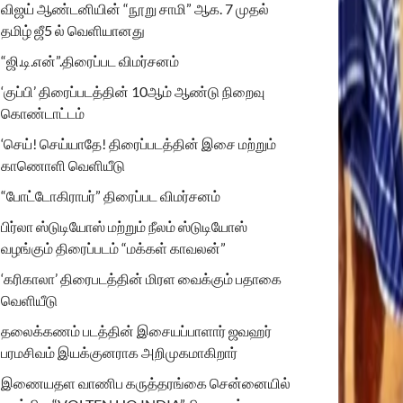
விஜய் ஆண்டனியின் “நூறு சாமி” ஆக. 7 முதல்
தமிழ் ஜீ5 ல் வெளியானது
“ஜி.டி.என்”.திரைப்பட விமர்சனம்
‘குப்பி’ திரைப்படத்தின் 10ஆம் ஆண்டு நிறைவு
கொண்டாட்டம்
‘செய்! செய்யாதே! திரைப்படத்தின் இசை மற்றும்
காணொளி வெளியீடு
“போட்டோகிராபர்” திரைப்பட விமர்சனம்
பிர்லா ஸ்டுடியோஸ் மற்றும் நீலம் ஸ்டுடியோஸ்
வழங்கும் திரைப்படம் “மக்கள் காவலன்”
‘கரிகாலா’ திரைபடத்தின் மிரள வைக்கும் பதாகை
வெளியீடு
தலைக்கணம் படத்தின் இசையப்பாளார் ஜவஹர்
பரமசிவம் இயக்குனராக அறிமுகமாகிறார்
இணையதள வாணிப கருத்தரங்கை சென்னையில்