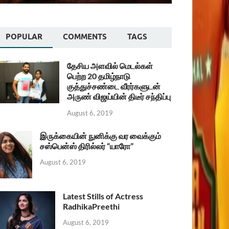
POPULAR
COMMENTS
TAGS
தேசிய அளவில் மெடல்கள்
பெற்ற 20 தமிழ்நாடு
குத்துச்சண்டை வீரர்களுடன்
அருண் விஜய்யின் திடீர் சந்திப்பு
August 6, 2019
இருக்கையின் நுனிக்கு வர வைக்கும்
சஸ்பென்ஸ் திரில்லர் “யாரோ”
August 6, 2019
Latest Stills of Actress
RadhikaPreethi
August 6, 2019