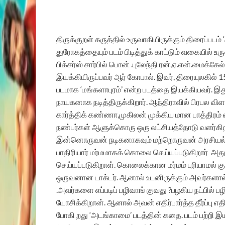
திருக்குறள் கருத்தில் உருவாகியிருக்கும் திரைப்பட
துரோகத்தையும் படம் பிடித்துக் காட்டும் வகையில் உ
பிக்சர்ஸ் சார்பில் பொன் .புலேந்தி ரன்,ஏ.என்.மைக
இயக்கியிருப்பவர் ஆர் கோபால். இவர், திரையுலகில் 
படமாக ‘மங்களாபுரம்’ என்ற படத்தை இயக்கியவர். 
நாயகனாக நடித்திருக்கிறார். ஆந்திராவில் பிரபல விள
கார்த்திக் கண்ணா,முகிலன் முக்கிய மான பாத்திரம் ஏ
நண்பர்கள் ஆளுக்கொரு ஒரு லட்சியத்தோடு வளர்கிறா
இன்னொருவன் நடிகனாகவும் மற்றொருவன் அரசியல்வா
பாதிரியார் மர்மமாகக் கொலை செய்யப்படுகிறார் அத
செய்யப்படுகிறாள். கொலைக்கான மர்மம் புரியாமல் கு
ஒருவனான டாக்டர். ஆனால் உடனிருக்கும் அவர்களால்
.அவர்களை எப்படிப் பழிவாங் குவது ?பழகிய நட்பில் 
யோசிக்கிறான். ஆனால் அவன் எதிர்பார்த்த தீர்ப்பு எ
போகி றது ‘அடங்காமை’ படத்தின் கதை. படம் பற்றி இயக