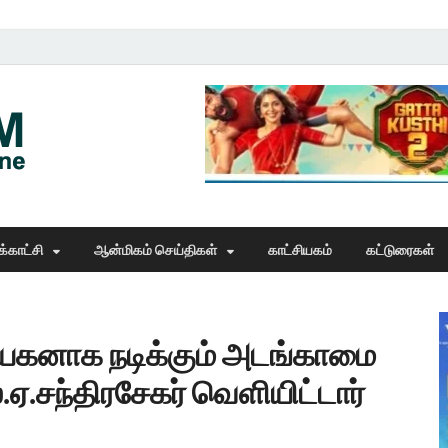
Thangam Online
online news portal
்காட்சி
ஆன்மிகம் செய்திகள்
காட்சியகம்
கட்டுரைகள்
கனாக நடிக்கும் அடங்காமை
ஏ.சந்திரசேகர் வெளியிட்டார்