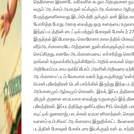
நெறிகளை இரண்டே வரிகளில் கூறும் அற்புதமான நூல்
வரும் ‘அடக்கம் அமரருள் உய்க்கும் அடங்காமை ஆரிருள்
பேருந்துகளிலாவது இடம்பெற்றி ருக்கும் .ஏன் இந்த வ
யோசித்த போது அதை வைத்து ஒரு கதையை உருவாக்க
இந்தப் படத்தின் டைட்டில் மற்றும் மோஷன் போஸ்டர
இருத்தல் இப்போதைய கொரோனா கால த்தில் மிகவும் வ
வீடுஅடங்காமையே அத்தனை துன்பங்களுக்கும் காரணம
செய்கிறது. எனவே அடங்காமையை எச்சரித்து கொரோன
நாங்கள் உருவாக்கியிருக்கிறோம். அதில் கைகள் தொ
அறிவோம்;மடமை தவிர்ப்போம் ;அரசின்அறிவுரை ஏற்போம்
அடங்காமை’ படம் வேகமாக வளர் ந்து வருகிறது”என்கி
பொன்.புலேந்திரன் டென் மார்க்கில் இருந்து இந்த படத்த
அபிமானமும் ஆர்வமும் கொண்ட இவர், இப்படத்தினைத் 
.திருக் குறளை மையமாக வைத்து உருவாகும் இத் திரைப
புலேந்திரன். இப்படத்திற்கு ஒளிப்பதிவு P.G. வெற்றி,
எடிட்டிங் துரைராஜ், பாடல்கள் ஏ.ரமா னிகாந்தன், கெற
வசனம் ஏ.பி.சிவா.’ அடங்காமை இறுதிக்கட்ட வேலைக
படத்தின் மோஷன் போஸ்டரை இயக்குநர் எஸ் .ஏ. சந்த