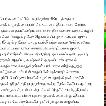
ம் ‘அடங்காமை’ நட்பில் மறைந்துள்ள விரோதத்தையும்
ருவாகி வரும் திரைப்படம் ‘ அடங்காமை’ இப்பட த்தை வோர்ஸ்
்கேல் ஜான்சன் தயாரிக்கிறார்கள். கதை திரைக்கதை வசனம் எழுதி
15 ஆண்டுகளுக்கு மேல் அனுபவம் பெற்றுள்ளவர். தன் முதல்
இது இவருக்கு இரண்டாவது படம் இலங்கையைச் சேர்ந்த சரோன்
ம்பர மாடலான பிரியா கதாநாயகி. மற்றும் யாகவ் முரளி,
ற்றுள்ளார்கள்.. சிறுவயதிலிருந்து ஒன்றாகப் பழகிய மூன்று
ர்கள் .அதன்படி அவர்களில் ஒருவன் டாக்டராகவும்
தியாகவும் மாறுகிறார்கள். டாக்டரை வளர்த்தெடுத்த
ுமட்டு மல்ல டாக்டரின் காதலியின் அக்காவும் கொலை
ழம்பிப் போய் நண்பர்களின் உதவியை நாடுகிறான் மூவரில்
தான் இந்தச் சதி நடந்துள்ளது என்று பிறகே தெரிய வருகிறது
பழிவாங்குதல் அறமல்ல என்று அவன் அஞ்சித் தயங்குகிறான்;
திர்பாராத வகை யில் இயற்கை மூலம் கிடைக்கிறது .இப்படிப்
்கு நர் கோபால் பேசும்போது, “திருக்குறள் வாழ்வியல்