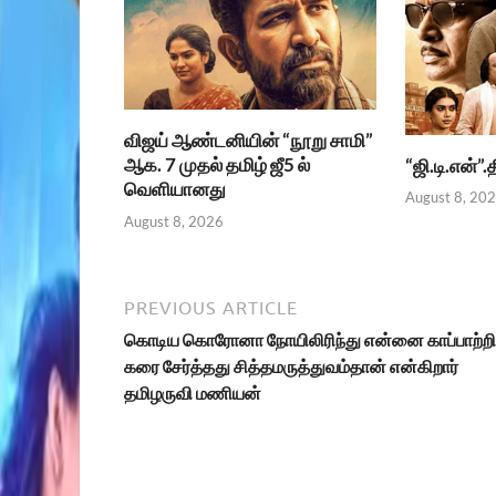
விஜய் ஆண்டனியின் “நூறு சாமி”
ஆக. 7 முதல் தமிழ் ஜீ5 ல்
“ஜி.டி.என்”
வெளியானது
August 8, 20
August 8, 2026
PREVIOUS ARTICLE
கொடிய கொரோனா நோயிலிரிந்து என்னை காப்பாற்றி
கரை சேர்த்தது சித்தமருத்துவம்தான் என்கிறார்
தமிழருவி மணியன்