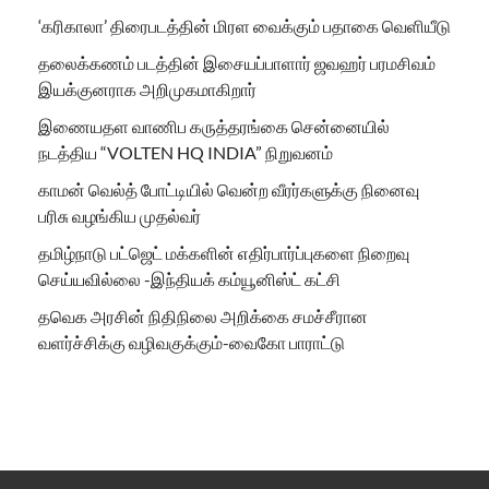
‘கரிகாலா’ திரைபடத்தின் மிரள வைக்கும் பதாகை வெளியீடு
தலைக்கணம் படத்தின் இசையப்பாளார் ஜவஹர் பரமசிவம்
இயக்குனராக அறிமுகமாகிறார்
இணையதள வாணிப கருத்தரங்கை சென்னையில்
நடத்திய “VOLTEN HQ INDIA” நிறுவனம்
காமன் வெல்த் போட்டியில் வென்ற வீரர்களுக்கு நினைவு
பரிசு வழங்கிய முதல்வர்
தமிழ்நாடு பட்ஜெட் மக்களின் எதிர்பார்ப்புகளை நிறைவு
செய்யவில்லை -இந்தியக் கம்யூனிஸ்ட் கட்சி
தவெக அரசின் நிதிநிலை அறிக்கை சமச்சீரான
வளர்ச்சிக்கு வழிவகுக்கும்-வைகோ பாராட்டு