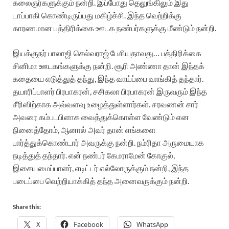
கலைஞர்களுக்கும் நன்றி. இப்போது தெலுங்கிலும் இது
டாப்பாகி கொண்டிருப்பது மகிழ்ச்சி. இந்த வெற்றிக்கு
காரணமான பத்திரிக்கை ஊடக நண்பர்களுக்கு மீண்டும் நன்றி.
இயக்குநர் பாலாஜி செல்வராஜ் பேசியதாவது…
பத்திரிக்கை
சினிமா ஊடகங்களுக்கு நன்றி. சூரி அண்ணா தான் இந்தக்
கதையை எடுத்துத் தந்து, இந்த வாய்ப்பை வாங்கித் தந்தார்.
தயாரிப்பாளர் பிரபாகரன், சசிகலா பிரபாகரன் இருவரும் இந்த
சீரிஸிற்காக அவ்வளவு உழைத்துள்ளார்கள். சரவணன் சார்
அவரை கம்படபிளாக வைத்துக்கொள்ள வேண்டும் என
நினைத்தோம், ஆனால் அவர் தான் எங்களை
பார்த்துக்கொண்டார் அவருக்கு நன்றி. நம்ரிதா அருமையாக
நடித்துத் தந்தார். என் நண்பர் கேமராமேன் கோகுல்,
இசையமைப்பாளர், எடிட்டர் எல்லோருக்கும் நன்றி, இந்த
படைப்பை வெற்றியாக்கித் தந்த அனைவருக்கும் நன்றி.
Share this:
X
Facebook
WhatsApp