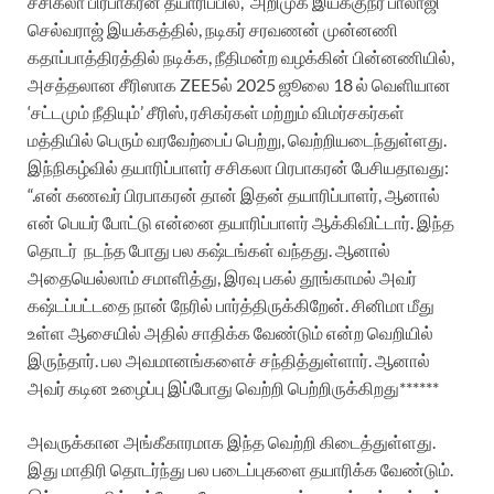
சசிகலா பிரபாகரன் தயாரிப்பில்,
அறிமுக இயக்குநர் பாலாஜி
செல்வராஜ் இயக்கத்தில், நடிகர் சரவணன் முன்னணி
கதாப்பாத்திரத்தில் நடிக்க, நீதிமன்ற வழக்கின் பின்னணியில்,
அசத்தலான சீரிஸாக ZEE5ல் 2025 ஜூலை 18 ல் வெளியான
‘சட்டமும் நீதியும்’ சீரிஸ், ரசிகர்கள் மற்றும் விமர்சகர்கள்
மத்தியில் பெரும் வரவேற்பைப் பெற்று, வெற்றியடைந்துள்ளது.
இந்நிகழ்வில் தயாரிப்பாளர் சசிகலா பிரபாகரன் பேசியதாவது:
“.என் கணவர் பிரபாகரன் தான் இதன் தயாரிப்பாளர், ஆனால்
என் பெயர் போட்டு என்னை தயாரிப்பாளர் ஆக்கிவிட்டார். இந்த
தொடர் நடந்த போது பல கஷ்டங்கள் வந்தது. ஆனால்
அதையெல்லாம் சமாளித்து, இரவு பகல் தூங்காமல் அவர்
கஷ்டப்பட்டதை நான் நேரில் பார்த்திருக்கிறேன். சினிமா மீது
உள்ள ஆசையில் அதில் சாதிக்க வேண்டும் என்ற வெறியில்
இருந்தார். பல அவமானங்களைச் சந்தித்துள்ளார். ஆனால்
அவர் கடின உழைப்பு இப்போது வெற்றி பெற்றிருக்கிறது******
அவருக்கான அங்கீகாரமாக இந்த வெற்றி கிடைத்துள்ளது.
இது மாதிரி தொடர்ந்து பல படைப்புகளை தயாரிக்க வேண்டும்.