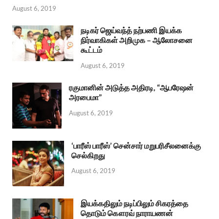
August 6, 2019
நடிகர் ஜெய்வந்த் நற்பணி இயக்க
நிர்வாகிகள் அறிமுக – ஆலோசனை
கூட்டம்
August 6, 2019
ரகுமானின் அடுத்த அதிரடி, “ஆபரேஷன்
அரபைமா”
August 6, 2019
‘பாரீஸ் பாரீஸ்’ சென்சார் மறுபரிசீலனைக்கு
செல்கிறது
August 6, 2019
இயக்கதிலும் நடிப்பிலும் சிகரத்தை
தொடும் கௌரவ் நாராயணன்