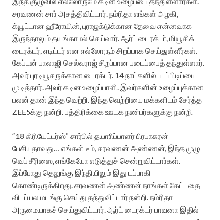
இந்த குழுவில் எல்லோருமே கடின உழைப்பை தந்துள்ளார்கள்.
சரவணன் சார் அசத்திவிட்டார். நம்ரிதா எங்கள் அழகி,
க்யூட்டான ஹீரோயின், புராஜக்டுக்கான தேவை என்னவாக
இருந்தாலும் தயங்காமல் செய்வார். ஆர்ட் டைரக்டர், மியூசிக்
டைரக்டர், எடிட்டர் என எல்லோரும் சிறப்பாக செய்துள்ளீர்கள்.
கேப்டன் பாலாஜி செல்வராஜ் சிறப்பான படைப்பைத் தந்துள்ளார்.
அவர் புரடியூசருக்கான டைரக்டர். 14 நாட்களில் படப்பிடிப்பை
முடித்தார். அவர் கடின உழைப்பாளி. இவர்களின் உழைப்புக்கான
பலன் தான் இந்த வெற்றி. இந்த வெற்றியை மக்களிடம் சேர்த்த
ZEE5க்கு நன்றி. பத்திரிக்கை ஊடக நண்பர்களுக்கு நன்றி.
“18 கிரியேட்டர்ஸ்” சார்பில் தயாரிப்பாளர் பிரபாகரன்
பேசியதாவது…
எங்கள் டீம், சரவணன் அண்ணன், இந்த முழு
வெப் சீரிஸை, எங்கேயோ எடுத்துச் சென்றுவிட்டார்கள்.
இப்போது தெலுங்கு இந்தியிலும் இது டப்பாகி
கொண்டிருக்கிறது. சரவணன் அண்ணன் நாங்கள் கேட்டதை
விடப் பல மடங்கு செய்து தந்துவிட்டார் நன்றி. நம்ரிதா
அருமையாகச் செய்துவிட்டார். ஆர்ட் டைரக்டர் பாவனா இதில்