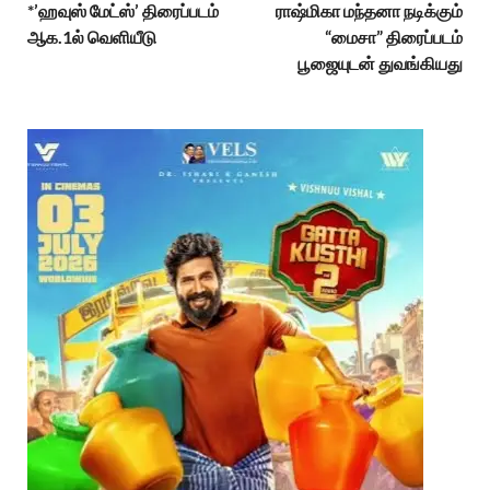
*’ஹவுஸ் மேட்ஸ்’ திரைப்படம்
ராஷ்மிகா மந்தனா நடிக்கும்
ஆக.1ல் வெளியீடு
“மைசா” திரைப்படம்
பூஜையுடன் துவங்கியது