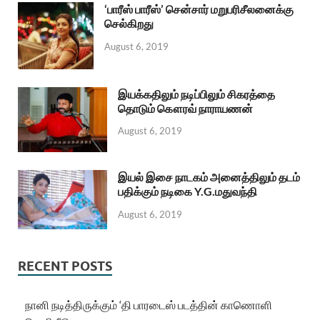
‘பாரீஸ் பாரீஸ்’ சென்சார் மறுபரிசீலனைக்கு
செல்கிறது
August 6, 2019
இயக்கதிலும் நடிப்பிலும் சிகரத்தை
தொடும் கௌரவ் நாராயணன்
August 6, 2019
இயல் இசை நாடகம் அனைத்திலும் தடம்
பதிக்கும் நடிகை Y.G.மதுவந்தி
August 6, 2019
RECENT POSTS
நானி நடித்திருக்கும் ‘தி பாரடைஸ் படத்தின் காணொளி