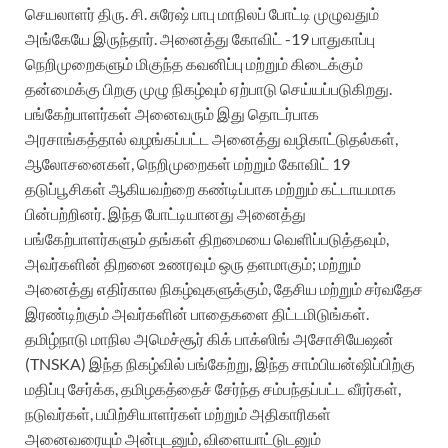
செயலாளர் திரு. சி. சுரேஷ் பாபு மாநிலப் போட்டி முழுவதும்
அங்கேயே இருந்தார். அனைத்து கோவிட் -19 பாதுகாப்பு
நெறிமுறைகளும் மிகுந்த கவனிப்பு மற்றும் கிடைக்கும்
தன்மைக்கு பிறகு முழு நிகழ்வும் ஏற்பாடு செய்யப்படுகிறது.
பங்கேற்பாளர்கள் அனைவரும் இது தொடர்பாக
அரசாங்கத்தால் வழங்கப்பட்ட அனைத்து வழிகாட்டுதல்கள்,
ஆலோசனைகள், நெறிமுறைகள் மற்றும் கோவிட் 19
தடுப்பூசிகள் ஆகியவற்றை கண்டிப்பாக மற்றும் கட்டாயமாக
பின்பற்றினர். இந்த போட்டியானது அனைத்து
பங்கேற்பாளர்களும் தங்கள் திறமையை வெளிப்படுத்தவும்,
அவர்களின் திறனை உணரவும் ஒரு தளமாகும்; மற்றும்
அனைத்து எதிர்கால நிகழ்வுகளுக்கும், தேசிய மற்றும் சர்வதேச
இரண்டிற்கும் அவர்களின் பாதைகளை திட்டமிடுங்கள்.
தமிழ்நாடு மாநில அமெச்சூர் கிக் பாக்ஸிங் அசோசியேஷன்
(TNSKA) இந்த நிகழ்வில் பங்கேற்று, இந்த சாம்பியன்ஷிப்பிற்கு
மதிப்பு சேர்க்க, தமிழகத்தைச் சேர்ந்த சம்பந்தப்பட்ட வீரர்கள்,
நடுவர்கள், பயிற்சியாளர்கள் மற்றும் அதிகாரிகள்
அனைவரையும் அன்புடனும், விளையாட்டுடனும்