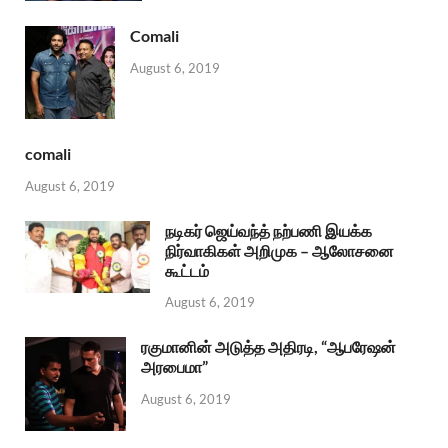
Comali
August 6, 2019
comali
August 6, 2019
நடிகர் ஜெய்வந்த் நற்பணி இயக்க
நிர்வாகிகள் அறிமுக – ஆலோசனை
கூட்டம்
August 6, 2019
ரகுமானின் அடுத்த அதிரடி, “ஆபரேஷன்
அரபைமா”
August 6, 2019