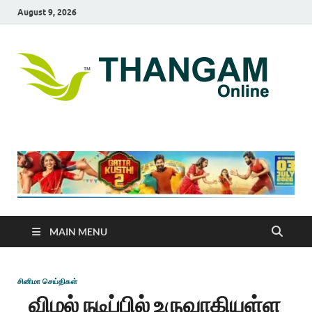
August 9, 2026
T
online
news
On
portal
MAIN MENU
சினிமா செய்திகள்
விமல் நடிப்பில் உருவாகியுள்ள