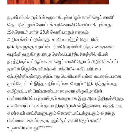
நடிகர் விமல் நடிப்பில் உருவாகியுள்ள ‘ஓம் காளி ஜெய் காளி’
தொடரின் முன்னோட்டக் காணொளி வெளியாகியுள்ளது.
இத்தொடர் மார்ச் 28.ல் வெளியாகும் எனவும்
அறிவிக்கப்பட்டுள்ளது. சினிமா மற்றும் தொடரின்
ரசிகர்களுக்கு ஹாட்ஸ்டார் ஸ்பெஷல்ஸ் சிறந்த கதைகளை
வழங்கி வருகிறது. ராமு செல்லப்பா இயக்கத்தில் விமல்
நடித்திருக்கும் ‘ஓம் காளி ஜெய் காளி’ தொடர் அறிவிக்கப்பட்ட
நாளில் இருந்தே ரசிகர்கள் மத்தியில் எதிர்பார்ப்பை
ஏற்படுத்தியுள்ளது. தற்போது வெளியாகியுள்ள சுவாரஸ்யமான
முன்னோட்டம் இந்த எதிர்பார்ப்பை மேலும் அதிகரித்துள்ளது.
தமிழ்நாட்டின் பிரம்மாண்டமான தசரா திருவிழாவின்
பின்னணியில் பழிவாங்கும் கதையாக இது அமைந்திருக்கிறது.
குலசேகரப்பட்டினம் தசரா திருவிழாவின் இதுவரை பார்த்திராத
கண்கவர் காட்சிகளுடனும் கொண்டாட்டத்துடனும் அதற்கு
பின்னான உணர்வுகளுடனும் ‘ஓம் காளி ஜெய் காளி’
உருவாகியுள்ளது.********