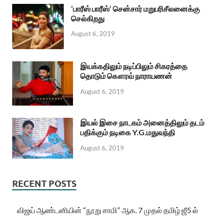
‘பாரீஸ் பாரீஸ்’ சென்சார் மறுபரிசீலனைக்கு
செல்கிறது
August 6, 2019
இயக்கதிலும் நடிப்பிலும் சிகரத்தை
தொடும் கௌரவ் நாராயணன்
August 6, 2019
இயல் இசை நாடகம் அனைத்திலும் தடம்
பதிக்கும் நடிகை Y.G.மதுவந்தி
August 6, 2019
RECENT POSTS
விஜய் ஆண்டனியின் “நூறு சாமி” ஆக. 7 முதல் தமிழ் ஜீ5 ல்