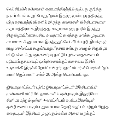
வெப்சீரிஸில் கணேசன் கதாபாத்திரத்தில் நடிப்பது குறித்து
நடிகர் விமல் கூறும்போது, “நான் இதற்கு முன்பு நடித்திருந்த
மற்ற கதாபாத்திரங்களில் இருந்து கணேசன் வித்தியாசமான
கதாபாத்திரமாக இருந்தது. சாதாரண ஒரு நபரில் இருந்து
திருவிழாவிற்காக புதிய அவதாரம் எடுத்தது மறக்க முடியாத
சவாலான அனுபவமாக இருந்தது”.
வெப்சீரிஸ் பற்றி இயக்குநர்
ராமு செல்லப்பா கூறும்போது, “தசரா என்பது வெறும் திருவிழா
மட்டுமல்ல. அது ஒரு உணர்வு. நாட்டுப்புறக் கதைகளையும்
பழிவாங்குதலையும் ஒன்றிணைக்கும் கதையை இதில்
உருவாக்கி இருக்கிறோம்” என்றார்.
ஹாட்ஸ்டார் ஸ்பெஷல்ஸ் ‘ஓம்
காளி ஜெய் காளி’ மார்ச் 28 அன்று வெளியாகிறது.
ஜியோஹாட்ஸ்டார் பற்றி:
ஜியோஹாட்ஸ்டார் இந்தியாவின்
முன்னணி ஸ்ட்ரீமிங் தளங்களில் ஒன்றாகும். இது ஜியோ
சினிமா மற்றும் டிஸ்னி + ஹாட்ஸ்டார் ஆகிய இரண்டின்
ஒன்றிணைப்பாகும். புதுமையான தொழில்நுட்பம் மற்றும் சிறந்த
கதையுடன் இந்தியா முழுவதும் உள்ள அனைவருக்கும்