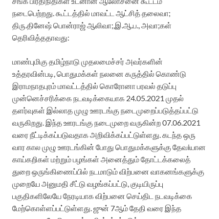
சங்க பிரதிநிதிகள் உடனான ஆலோசனை கூட்டம்
நடைபெற்றது. கூட்டத்தில் மாவட்ட ஆட்சித் தலைவா;
திரு.தினேஷ் பொன்ராஜ் ஆலிவா;,இ.ஆ.ப., அவா;கள்
தெரிவித்ததாவது:
மாண்புமிகு தமிழ்நாடு முதலமைச்சர் அவர்களின்
உத்தரவின்படி, பொதுமக்கள் நலனை கருத்தில் கொண்டு
இராமநாதபுரம் மாவட்டத்தில் கொரோனா பரவல் தடுப்பு
முன்னெச்சரிக்கை நடவடிக்கையாக 24.05.2021 முதல்
தளர்வுகள் இல்லாத முழு ஊரடங்கு நடைமுறைப்படுத்தப்பட்டு
வருகிறது. இந்த ஊரடங்கு நடைமுறை வருகின்ற 07.06.2021
வரை நீட்டிக்கப்படுவதாக அறிவிக்கப்பட்டுள்ளது. கடந்த ஒரு
வார கால முழு ஊரடங்கின் போது பொதுமக்களுக்கு தேவiயான
காய்கறிகள் மற்றும் பழங்கள் அனைத்தும் தோட்டக்கலைத்
துறை ஒருங்கிணைப்பில் நடமாடும் விற்பனை வாகனங்களுக்கு
முறையே அனுமதி சீட்டு வழங்கப்பட்டு, குடியிருப்பு
பகுதிகளிலேயே நேரடியாக விற்பனை செய்திட நடவடிக்கை
மேற்கொள்ளப்பட்டுள்ளது. ஜுன் 7ஆம் தேதி வரை இந்த