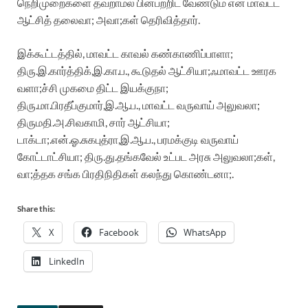
நெறிமுறைகளை தவறாமல் பின்பற்றிட வேண்டும் என மாவட்ட
ஆட்சித் தலைவா; அவா;கள் தெரிவித்தார்.
இக்கூட்டத்தில், மாவட்ட காவல் கண்காணிப்பாளா;
திரு.இ.கார்த்திக்,இ.கா.ப., கூடுதல் ஆட்சியா;ஃமாவட்ட ஊரக
வளா;ச்சி முகமை திட்ட இயக்குநா;
திரு.மா.பிரதீப்குமார்,இ.ஆ.ப., மாவட்ட வருவாய் அலுவலா;
திருமதி.அ.சிவகாமி, சார் ஆட்சியா;
டாக்டா;.என்.ஓ.சுகபுத்ரா,இ.ஆ.ப., பரமக்குடி வருவாய்
கோட்டாட்சியா; திரு.து.தங்கவேல் உட்பட அரசு அலுவலா;கள்,
வா;த்தக சங்க பிரதிநிதிகள் கலந்து கொண்டனா;.
Share this:
X
Facebook
WhatsApp
LinkedIn