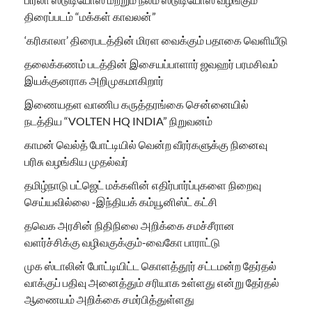
திரைப்படம் “மக்கள் காவலன்”
‘கரிகாலா’ திரைபடத்தின் மிரள வைக்கும் பதாகை வெளியீடு
தலைக்கணம் படத்தின் இசையப்பாளார் ஜவஹர் பரமசிவம்
இயக்குனராக அறிமுகமாகிறார்
இணையதள வாணிப கருத்தரங்கை சென்னையில்
நடத்திய “VOLTEN HQ INDIA” நிறுவனம்
காமன் வெல்த் போட்டியில் வென்ற வீரர்களுக்கு நினைவு
பரிசு வழங்கிய முதல்வர்
தமிழ்நாடு பட்ஜெட் மக்களின் எதிர்பார்ப்புகளை நிறைவு
செய்யவில்லை -இந்தியக் கம்யூனிஸ்ட் கட்சி
தவெக அரசின் நிதிநிலை அறிக்கை சமச்சீரான
வளர்ச்சிக்கு வழிவகுக்கும்-வைகோ பாராட்டு
முக ஸ்டாலின் போட்டியிட்ட கொளத்தூர் சட்டமன்ற தேர்தல்
வாக்குப் பதிவு அனைத்தும் சரியாக உள்ளது என்று தேர்தல்
ஆணையம் அறிக்கை சமர்பித்துள்ளது