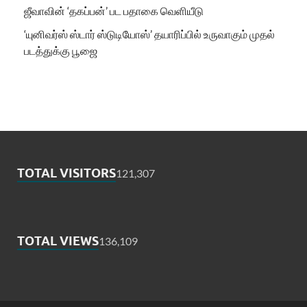
ஜீவாவின் ‘தகப்பன்’ பட பதாகை வெளியீடு
‘யுனிவர்ஸ் ஸ்டார் ஸ்டுடியோஸ்’ தயாரிப்பில் உருவாகும் முதல்
படத்துக்கு பூஜை
TOTAL VISITORS
121,307
TOTAL VIEWS
136,109