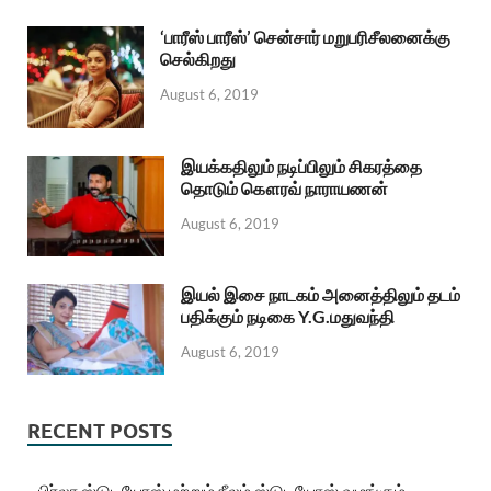
‘பாரீஸ் பாரீஸ்’ சென்சார் மறுபரிசீலனைக்கு
செல்கிறது
August 6, 2019
இயக்கதிலும் நடிப்பிலும் சிகரத்தை
தொடும் கௌரவ் நாராயணன்
August 6, 2019
இயல் இசை நாடகம் அனைத்திலும் தடம்
பதிக்கும் நடிகை Y.G.மதுவந்தி
August 6, 2019
RECENT POSTS
பிர்லா ஸ்டுடியோஸ் மற்றும் நீலம் ஸ்டுடியோஸ் வழங்கும்