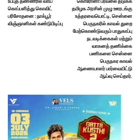
உப்புத் தண்ணீரில் வாய்
கொரோனா பரவலை தடுக்க
கொப்பளித்து கொவிட்
தமிழக அரசின் முழு ஊரடங்கு
பரிசோதனை : நாக்பூர்
உத்தரவையொட்டி, சென்னை
விஞ்ஞானிகள் கண்டுபிடிப்பு
பெருநகரில் காவல் துறை
மேற்கொண்டுவரும் பாதுகாப்பு
நடவடிக்கைகள் மற்றும்
வாகனத் தணிக்கை
பணிகளை சென்னை
பெருநகர காவல்
ஆணையாளர் பார்வையிட்டு
ஆய்வு செய்தார்.