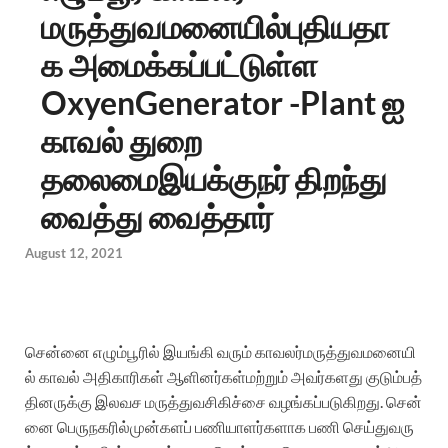
மருத்துவமனையில்புதியதா
க அமைக்கப்பட்டுள்ள
OxyenGenerator -Plant ஐ
காவல் துறை
தலைமைஇயக்குநர் திறந்து
வைத்து வைத்தார்
August 12, 2021
சென்னை
எழும்பூரில்
இயங்கி
வரும்
காவலர்
மருத்துவமனையி
ல்
காவல்
அதிகாரிகள்
ஆளினர்கள்
மற்றும்
அவர்களது
குடும்பத்
தினருக்கு
இலவச
மருத்துவ
சிகிச்சை
வழங்கப்படுகிறது
.
சென்
னை
பெருநகரில்
முன்களப்
பணியாளர்களாக
பணி
செய்துவரு