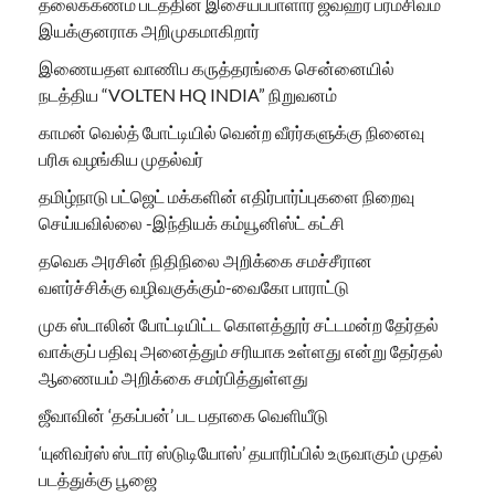
தலைக்கணம் படத்தின் இசையப்பாளார் ஜவஹர் பரமசிவம்
இயக்குனராக அறிமுகமாகிறார்
இணையதள வாணிப கருத்தரங்கை சென்னையில்
நடத்திய “VOLTEN HQ INDIA” நிறுவனம்
காமன் வெல்த் போட்டியில் வென்ற வீரர்களுக்கு நினைவு
பரிசு வழங்கிய முதல்வர்
தமிழ்நாடு பட்ஜெட் மக்களின் எதிர்பார்ப்புகளை நிறைவு
செய்யவில்லை -இந்தியக் கம்யூனிஸ்ட் கட்சி
தவெக அரசின் நிதிநிலை அறிக்கை சமச்சீரான
வளர்ச்சிக்கு வழிவகுக்கும்-வைகோ பாராட்டு
முக ஸ்டாலின் போட்டியிட்ட கொளத்தூர் சட்டமன்ற தேர்தல்
வாக்குப் பதிவு அனைத்தும் சரியாக உள்ளது என்று தேர்தல்
ஆணையம் அறிக்கை சமர்பித்துள்ளது
ஜீவாவின் ‘தகப்பன்’ பட பதாகை வெளியீடு
‘யுனிவர்ஸ் ஸ்டார் ஸ்டுடியோஸ்’ தயாரிப்பில் உருவாகும் முதல்
படத்துக்கு பூஜை