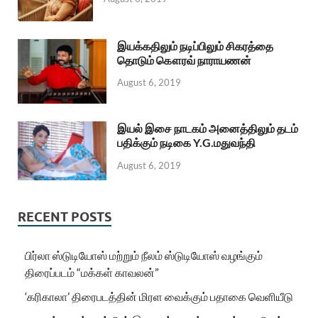
இயக்கதிலும் நடிப்பிலும் சிகரத்தை
தொடும் கௌரவ் நாராயணன்
August 6, 2019
இயல் இசை நாடகம் அனைத்திலும் தடம்
பதிக்கும் நடிகை Y.G.மதுவந்தி
August 6, 2019
RECENT POSTS
பிர்லா ஸ்டுடியோஸ் மற்றும் நீலம் ஸ்டுடியோஸ் வழங்கும்
திரைப்படம் “மக்கள் காவலன்”
‘கரிகாலா’ திரைபடத்தின் மிரள வைக்கும் பதாகை வெளியீடு