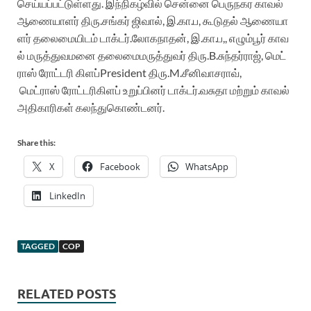
செய்யப்பட்டுள்ளது
.
இந்நிகழ்வில்
சென்னை
பெருநகர
காவல்
ஆணையாளர்
திரு.சங்கர்
ஜிவால்
,
இ.கா.ப
,
கூடுதல
ஆண
ையா
ளர்
தலைமையிடம்
டாக்டர்.லோகநாதன்
,
இ.கா.ப
,
,
எழும்பூர்
காவ
ல்
மருத்துவமனை
தலைமை
மருத்
து
வர்
திரு.B.சுந்தர்ராஜ்
,
மெட்
ராஸ்
ரோட்டரி
கிளப்
President
திரு.M.சீனிவாசராவ்
,
மெட்ராஸ்
ரோட்டரி
கிளப்
உறுப்பினர்
டாக்டர்.வசுதா
மற்றும்
காவல்
அதிகாரிகள்
கலந்துகொண்டனர்
.
Share this:
X
Facebook
WhatsApp
LinkedIn
TAGGED
COP
RELATED POSTS