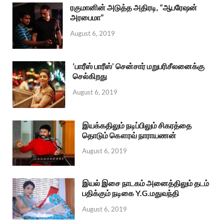
ரகுமானின் அடுத்த அதிரடி, “ஆபரேஷன்
அரபைமா”
August 6, 2019
‘பாரீஸ் பாரீஸ்’ சென்சார் மறுபரிசீலனைக்கு
செல்கிறது
August 6, 2019
இயக்கதிலும் நடிப்பிலும் சிகரத்தை
தொடும் கௌரவ் நாராயணன்
August 6, 2019
இயல் இசை நாடகம் அனைத்திலும் தடம்
பதிக்கும் நடிகை Y.G.மதுவந்தி
August 6, 2019