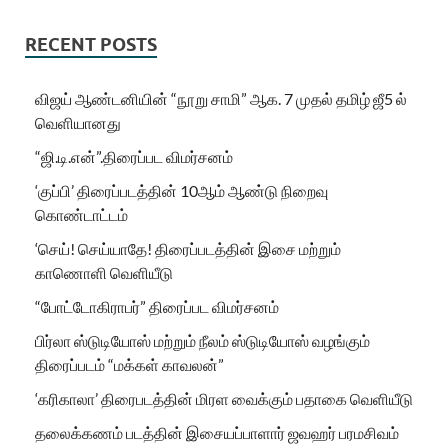
RECENT POSTS
விஜய் ஆண்டனியின் “நூறு சாமி” ஆக. 7 முதல் தமிழ் ஜீ5 ல்
வெளியானது
“ஜி.டி.என்”.திரைப்பட விமர்சனம்
‘குப்பி’ திரைப்படத்தின் 10ஆம் ஆண்டு நிறைவு
கொண்டாட்டம்
‘செய்! செய்யாதே! திரைப்படத்தின் இசை மற்றும்
காணொளி வெளியீடு
“போட்டோகிராபர்” திரைப்பட விமர்சனம்
பிர்லா ஸ்டுடியோஸ் மற்றும் நீலம் ஸ்டுடியோஸ் வழங்கும்
திரைப்படம் “மக்கள் காவலன்”
‘கரிகாலா’ திரைபடத்தின் மிரள வைக்கும் பதாகை வெளியீடு
தலைக்கணம் படத்தின் இசையப்பாளார் ஜவஹர் பரமசிவம்