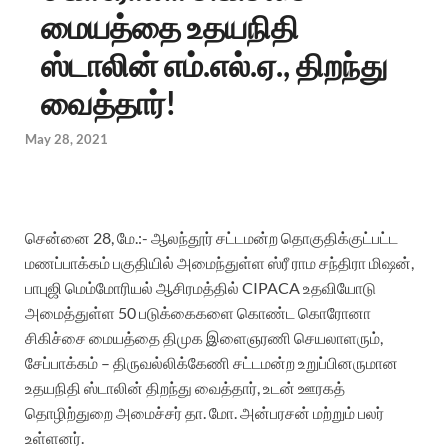
மையத்தை உதயநிதி
ஸ்டாலின் எம்.எல்.ஏ., திறந்து
வைத்தார்!
May 28, 2021
சென்னை 28, மே.:- ஆலந்தூர் சட்டமன்ற தொகுதிக்குட்பட்ட
மணப்பாக்கம் பகுதியில் அமைந்துள்ள ஸ்ரீ ராம சந்திரா மிஷன்,
பாபுஜி மெம்மோரியல் ஆசிரமத்தில் CIPACA உதவியோடு
அமைத்துள்ள 50 படுக்கைகளை கொண்ட கொரோனா
சிகிச்சை மையத்தை திமுக இளைஞரணி செயலாளரும்,
சேப்பாக்கம் – திருவல்லிக்கேணி சட்டமன்ற உறுப்பினருமான
உதயநிதி ஸ்டாலின் திறந்து வைத்தார், உடன் ஊரகத்
தொழிற்துறை அமைச்சர் தா. மோ. அன்பரசன் மற்றும் பலர்
உள்ளனர்.