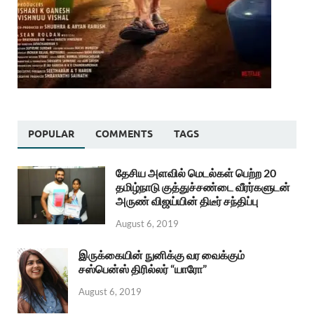
POPULAR
COMMENTS
TAGS
தேசிய அளவில் மெடல்கள் பெற்ற 20
தமிழ்நாடு குத்துச்சண்டை வீரர்களுடன்
அருண் விஜய்யின் திடீர் சந்திப்பு
August 6, 2019
இருக்கையின் நுனிக்கு வர வைக்கும்
சஸ்பென்ஸ் திரில்லர் “யாரோ”
August 6, 2019