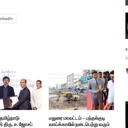
inkedIn
c
A
 தமிழ்நாடு
மதுரை மாவட்டம் – பந்தல்குடி
் திரு. ச. ஜோசப்
வாய்க்காலில் நடைபெற்று வரும்