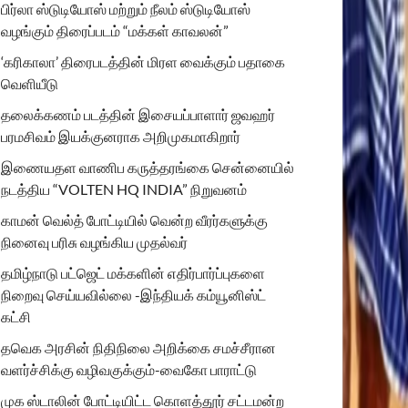
பிர்லா ஸ்டுடியோஸ் மற்றும் நீலம் ஸ்டுடியோஸ்
வழங்கும் திரைப்படம் “மக்கள் காவலன்”
‘கரிகாலா’ திரைபடத்தின் மிரள வைக்கும் பதாகை
வெளியீடு
தலைக்கணம் படத்தின் இசையப்பாளார் ஜவஹர்
பரமசிவம் இயக்குனராக அறிமுகமாகிறார்
இணையதள வாணிப கருத்தரங்கை சென்னையில்
நடத்திய “VOLTEN HQ INDIA” நிறுவனம்
காமன் வெல்த் போட்டியில் வென்ற வீரர்களுக்கு
நினைவு பரிசு வழங்கிய முதல்வர்
தமிழ்நாடு பட்ஜெட் மக்களின் எதிர்பார்ப்புகளை
நிறைவு செய்யவில்லை -இந்தியக் கம்யூனிஸ்ட்
கட்சி
தவெக அரசின் நிதிநிலை அறிக்கை சமச்சீரான
வளர்ச்சிக்கு வழிவகுக்கும்-வைகோ பாராட்டு
முக ஸ்டாலின் போட்டியிட்ட கொளத்தூர் சட்டமன்ற