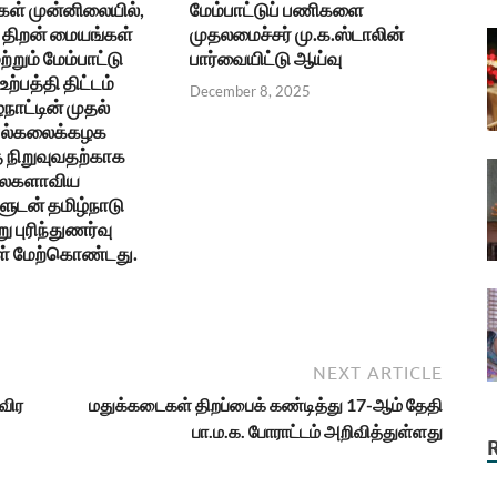
கள் முன்னிலையில்,
மேம்பாட்டுப் பணிகளை
திறன் மையங்கள்
முதலமைச்சர் மு.க.ஸ்டாலின்
ற்றும் மேம்பாட்டு
பார்வையிட்டு ஆய்வு
ற்பத்தி திட்டம்
December 8, 2025
்நாட்டின் முதல்
 பல்கலைக்கழக
நிறுவுவதற்காக
உலகளாவிய
ுடன் தமிழ்நாடு
ு புரிந்துணர்வு
ள் மேற்கொண்டது.
NEXT ARTICLE
விர
மதுக்கடைகள் திறப்பைக் கண்டித்து 17-ஆம் தேதி
பா.ம.க. போராட்டம் அறிவித்துள்ளது