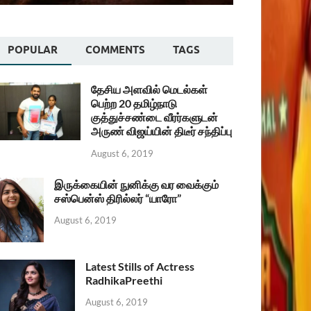
POPULAR
COMMENTS
TAGS
தேசிய அளவில் மெடல்கள்
பெற்ற 20 தமிழ்நாடு
குத்துச்சண்டை வீரர்களுடன்
அருண் விஜய்யின் திடீர் சந்திப்பு
August 6, 2019
இருக்கையின் நுனிக்கு வர வைக்கும்
சஸ்பென்ஸ் திரில்லர் “யாரோ”
August 6, 2019
Latest Stills of Actress
RadhikaPreethi
August 6, 2019