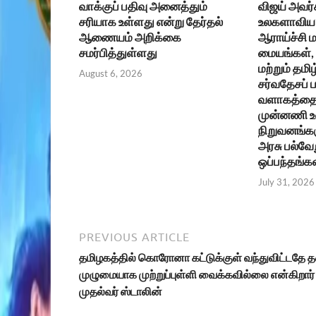
வாக்குப் பதிவு அனைத்தும்
விஜய் அவர்
சரியாக உள்ளது என்று தேர்தல்
உலகளாவிய 
ஆணையம் அறிக்கை
ஆராய்ச்சி ம
சமர்பித்துள்ளது
மையங்கள், உ
மற்றும் தமிழ
August 6, 2026
சர்வதேசப்
வளாகத்தை 
முன்னணி 
நிறுவனங்கள
அரசு பல்வேற
ஒப்பந்தங்க
July 31, 2026
PREVIOUS ARTICLE
தமிழகத்தில் கொரோனா கட்டுக்குள் வந்துவிட்டதே த
முழுமையாக முற்றுப்புள்ளி வைக்கவில்லை என்கிறார்
முதல்வர் ஸ்டாலின்