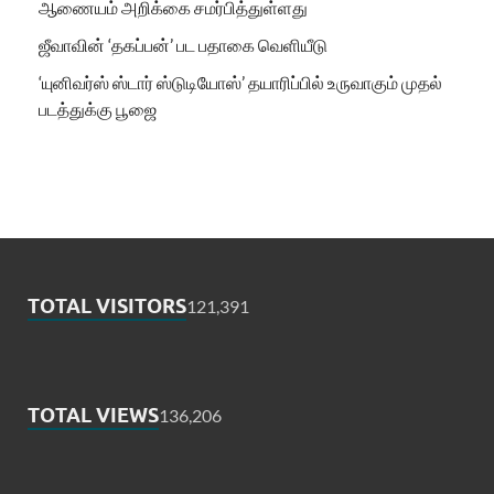
ஆணையம் அறிக்கை சமர்பித்துள்ளது
ஜீவாவின் ‘தகப்பன்’ பட பதாகை வெளியீடு
‘யுனிவர்ஸ் ஸ்டார் ஸ்டுடியோஸ்’ தயாரிப்பில் உருவாகும் முதல்
படத்துக்கு பூஜை
TOTAL VISITORS
121,391
TOTAL VIEWS
136,206