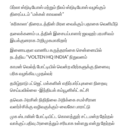
பிர்லா ஸ்டுடியோஸ் மற்றும் நீலம் ஸ்டுடியோஸ் வழங்கும்
திரைப்படம் “மக்கள் காவலன்”
‘கரிகாலா’ திரைபடத்தின் மிரள வைக்கும் பதாகை வெளியீடு
தலைக்கணம் படத்தின் இசையப்பாளார் ஜவஹர் பரமசிவம்
இயக்குனராக அறிமுகமாகிறார்
இணையதள வாணிப கருத்தரங்கை சென்னையில்
நடத்திய “VOLTEN HQ INDIA” நிறுவனம்
காமன் வெல்த் போட்டியில் வென்ற வீரர்களுக்கு நினைவு
பரிசு வழங்கிய முதல்வர்
தமிழ்நாடு பட்ஜெட் மக்களின் எதிர்பார்ப்புகளை நிறைவு
செய்யவில்லை -இந்தியக் கம்யூனிஸ்ட் கட்சி
தவெக அரசின் நிதிநிலை அறிக்கை சமச்சீரான
வளர்ச்சிக்கு வழிவகுக்கும்-வைகோ பாராட்டு
முக ஸ்டாலின் போட்டியிட்ட கொளத்தூர் சட்டமன்ற தேர்தல்
வாக்குப் பதிவு அனைத்தும் சரியாக உள்ளது என்று தேர்தல்