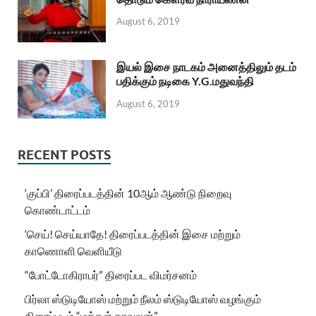
August 6, 2019
இயல் இசை நாடகம் அனைத்திலும் தடம்
பதிக்கும் நடிகை Y.G.மதுவந்தி
August 6, 2019
RECENT POSTS
‘குப்பி’ திரைப்படத்தின் 10ஆம் ஆண்டு நிறைவு
கொண்டாட்டம்
‘செய்! செய்யாதே! திரைப்படத்தின் இசை மற்றும்
காணொளி வெளியீடு
“போட்டோகிராபர்” திரைப்பட விமர்சனம்
பிர்லா ஸ்டுடியோஸ் மற்றும் நீலம் ஸ்டுடியோஸ் வழங்கும்
திரைப்படம் “மக்கள் காவலன்”