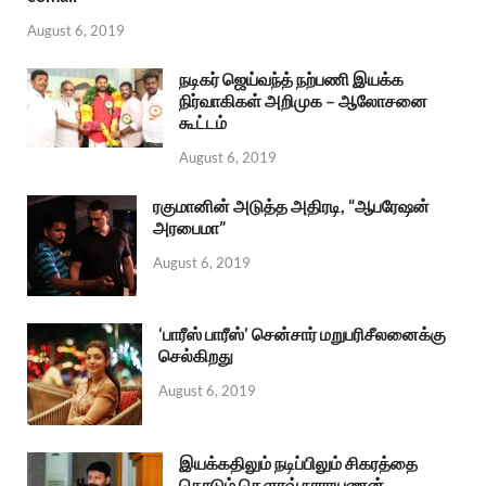
August 6, 2019
நடிகர் ஜெய்வந்த் நற்பணி இயக்க
நிர்வாகிகள் அறிமுக – ஆலோசனை
கூட்டம்
August 6, 2019
ரகுமானின் அடுத்த அதிரடி, “ஆபரேஷன்
அரபைமா”
August 6, 2019
‘பாரீஸ் பாரீஸ்’ சென்சார் மறுபரிசீலனைக்கு
செல்கிறது
August 6, 2019
இயக்கதிலும் நடிப்பிலும் சிகரத்தை
தொடும் கௌரவ் நாராயணன்