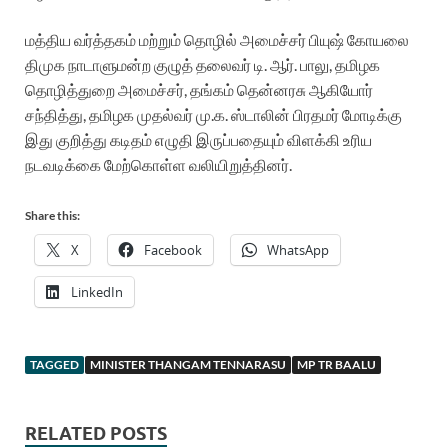
மத்திய வர்த்தகம் மற்றும் தொழில் அமைச்சர் பியுஷ் கோயலை
திமுக நாடாளுமன்ற குழுத் தலைவர் டி. ஆர். பாலு, தமிழக
தொழித்துறை அமைச்சர், தங்கம் தென்னரசு ஆகியோர்
சந்தித்து, தமிழக முதல்வர் மு.க. ஸ்டாலின் பிரதமர் மோடிக்கு
இது குறித்து கடிதம் எழுதி இருப்பதையும் விளக்கி உரிய
நடவடிக்கை மேற்கொள்ள வலியிறுத்தினர்.
Share this:
X
Facebook
WhatsApp
LinkedIn
TAGGED
MINISTER THANGAM TENNARASU
MP TR BAALU
RELATED POSTS