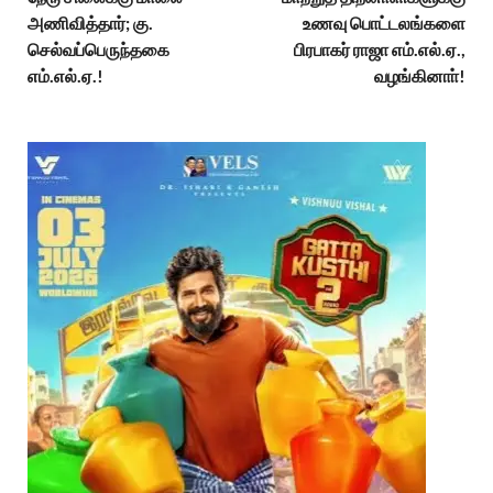
அணிவித்தார்; கு.
உணவு பொட்டலங்களை
செல்வப்பெருந்தகை
பிரபாகர் ராஜா எம்.எல்.ஏ.,
எம்.எல்.ஏ.!
வழங்கினாா்!