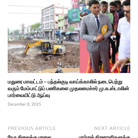
மதுரை மாவட்டம் – பந்தல்குடி வாய்க்காலில் நடைபெற்று
வரும் மேம்பாட்டுப் பணிகளை முதலமைச்சர் மு.க.ஸ்டாலின்
பார்வையிட்டு ஆய்வு
December 8, 2025
PREVIOUS ARTICLE
NEXT ARTICLE
நேரு சிலைக்கு மாலை
மாற்றுத் திறனாளிகளுக்கு