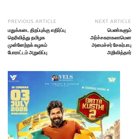
PREVIOUS ARTICLE
NEXT ARTICLE
மதுக்கடை திறப்புக்கு எதிர்ப்பு
பெண்களும்
தெரிவித்து தமிழக
அர்ச்சகராகலாமென
முன்னேற்றக் கழகம்
அமைச்சர் சேகர்பாபு
போராட்டம் அறுவிப்பு
அறிவித்தார்