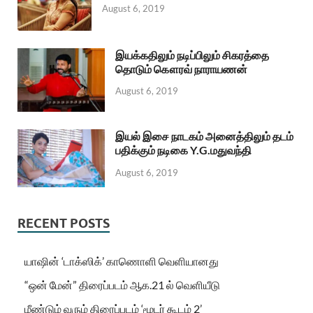
August 6, 2019
இயக்கதிலும் நடிப்பிலும் சிகரத்தை
தொடும் கௌரவ் நாராயணன்
August 6, 2019
இயல் இசை நாடகம் அனைத்திலும் தடம்
பதிக்கும் நடிகை Y.G.மதுவந்தி
August 6, 2019
RECENT POSTS
யாஷின் ‘டாக்ஸிக்’ காணொளி வெளியானது
“ஒன் மேன்” திரைப்படம் ஆக.21 ல் வெளியீடு
மீண்டும் வரும் திரைப்படம் ‘மூடர் கூடம் 2’