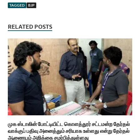
TAGGED
BJP
RELATED POSTS
முக ஸ்டாலின் போட்டியிட்ட கொளத்தூர் சட்டமன்ற தேர்தல்
வாக்குப் பதிவு அனைத்தும் சரியாக உள்ளது என்று தேர்தல்
ஆணையம் அறிக்கை சமர்பித்துள்ளது