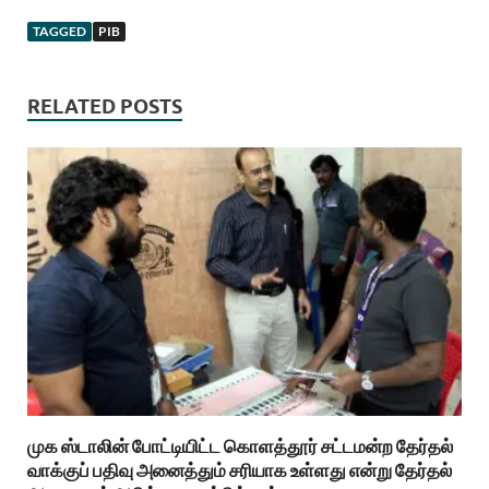
TAGGED
PIB
RELATED POSTS
முக ஸ்டாலின் போட்டியிட்ட கொளத்தூர் சட்டமன்ற தேர்தல்
வாக்குப் பதிவு அனைத்தும் சரியாக உள்ளது என்று தேர்தல்