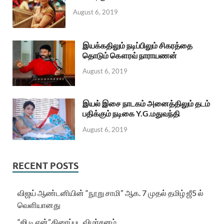
August 6, 2019
இயக்கதிலும் நடிப்பிலும் சிகரத்தை
தொடும் கௌரவ் நாராயணன்
August 6, 2019
இயல் இசை நாடகம் அனைத்திலும் தடம்
பதிக்கும் நடிகை Y.G.மதுவந்தி
August 6, 2019
RECENT POSTS
விஜய் ஆண்டனியின் “நூறு சாமி” ஆக. 7 முதல் தமிழ் ஜீ5 ல்
வெளியானது
“ஜி.டி.என்”.திரைப்பட விமர்சனம்