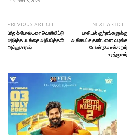
December 8, 2025
PREVIOUS ARTICLE
NEXT ARTICLE
ப்ரீலுக் போஸ்டரை வெளியிட்டு
பாலியல் குற்றங்களுக்கு
அடுத்த படத்தை அறிவித்தார்
அதிகபட்ச தண்டனை வழங்க
அல்லு சிரிஷ்
வேண்டுமென்கிறார்
சரத்குமார்