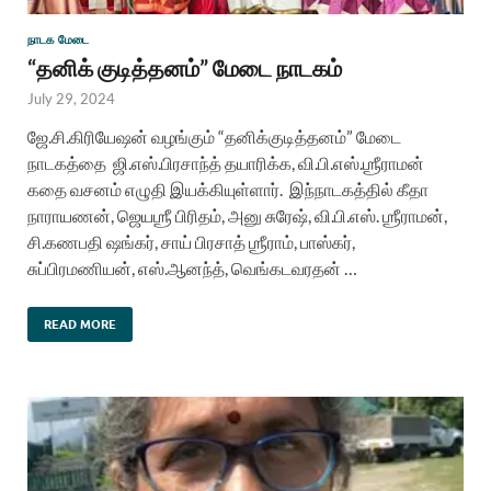
நாடக மேடை
“தனிக் குடித்தனம்” மேடை நாடகம்
July 29, 2024
ஜே.சி.கிரியேஷன் வழங்கும் “தனிக்குடித்தனம்” மேடை
நாடகத்தை ஜி.எஸ்.பிரசாந்த் தயாரிக்க, வி.பி.எஸ்.ஶ்ரீராமன்
கதை வசனம் எழுதி இயக்கியுள்ளார். இந்நாடகத்தில் கீதா
நாராயணன், ஜெயஶ்ரீ பிரிதம், அனு சுரேஷ், வி.பி.எஸ். ஶ்ரீராமன்,
சி.கணபதி ஷங்கர், சாய் பிரசாத் ஶ்ரீராம், பாஸ்கர்,
சுப்பிரமணியன், எஸ்.ஆனந்த், வெங்கடவரதன் …
READ MORE