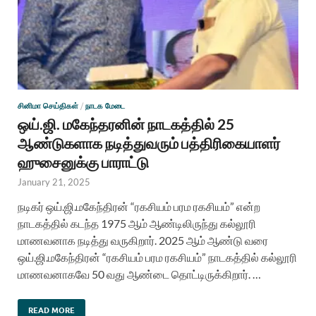
சினிமா செய்திகள்
/
நாடக மேடை
ஒய்.ஜி. மகேந்தரனின் நாடகத்தில் 25
ஆண்டுகளாக நடித்துவரும் பத்திரிகையாளர்
ஹுசைனுக்கு பாராட்டு
January 21, 2025
நடிகர் ஒய்.ஜி.மகேந்திரன் “ரகசியம் பரம ரகசியம்” என்ற
நாடகத்தில் கடந்த 1975 ஆம் ஆண்டிலிருந்து கல்லூரி
மாணவனாக நடித்து வருகிறார். 2025 ஆம் ஆண்டு வரை
ஒய்.ஜி.மகேந்திரன் “ரகசியம் பரம ரகசியம்” நாடகத்தில் கல்லூரி
மாணவனாகவே 50 வது ஆண்டை தொட்டிருக்கிறார். …
READ MORE