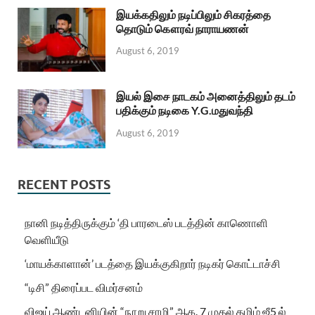
இயக்கதிலும் நடிப்பிலும் சிகரத்தை
தொடும் கௌரவ் நாராயணன்
August 6, 2019
இயல் இசை நாடகம் அனைத்திலும் தடம்
பதிக்கும் நடிகை Y.G.மதுவந்தி
August 6, 2019
RECENT POSTS
நானி நடித்திருக்கும் ‘தி பாரடைஸ் படத்தின் காணொளி
வெளியீடு
‘மாயக்காளான்’ படத்தை இயக்குகிறார் நடிகர் கொட்டாச்சி
“டிசி” திரைப்பட விமர்சனம்
விஜய் ஆண்டனியின் “நூறு சாமி” ஆக. 7 முதல் தமிழ் ஜீ5 ல்