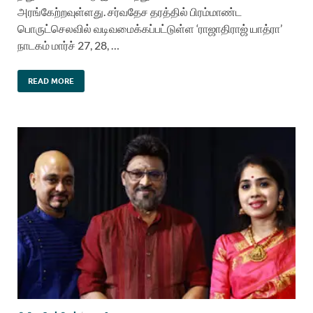
அரங்கேற்றவுள்ளது. சர்வதேச தரத்தில் பிரம்மாண்ட
பொருட்செலவில் வடிவமைக்கப்பட்டுள்ள ‘ராஜாதிராஜ் யாத்ரா’
நாடகம் மார்ச் 27, 28, …
READ MORE