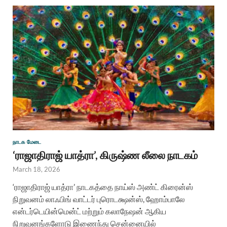
நாடக மேடை
‘ராஜாதிராஜ் யாத்ரா’, கிருஷ்ண லீலை நாடகம்
March 18, 2026
‘ராஜாதிராஜ் யாத்ரா’ நாடகத்தை நாய்ஸ் அண்ட் கிரைன்ஸ்
நிறுவனம் லாஃபிங் வாட்டர் புரொடக்ஷன்ஸ், ஹோம்பாலே
என்டர்டெயின்மென்ட் மற்றும் கலாநேஷன் ஆகிய
நிறுவனங்களோடு இணைந்து சென்னையில்