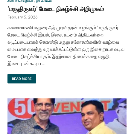
சினிமா செய்திகள்
/
நாடக மேடை
‘மருதிருவர்’ மேடை நிகழ்ச்சி அறிமுகம்
February 5, 2026
கலைமாமணி மதுரை ஆர்.முரளிதரன் வழங்கும் ‘மருதிருவர்’
மேடை நிகழ்ச்சி இயல், இசை, நடனம் ஆகியவற்றை
அடிப்படையாகக் கொண்டு மருது சகோதரர்களின் வாழ்வை
மையமாக வைத்து உருவாக்கப்பட்டுள்ள ஒரு இசை நாடக வடிவ
மேடை நிகழ்ச்சியாகும். இதற்கான திரைக்கதை எழுதி,
இசையுடன் கூடிய …
READ MORE