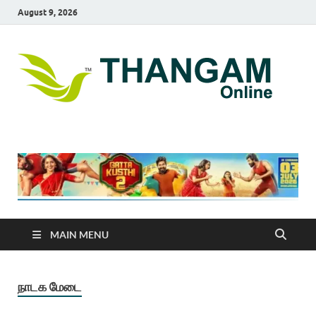
August 9, 2026
T
online
news
On
portal
MAIN MENU
நாடக மேடை