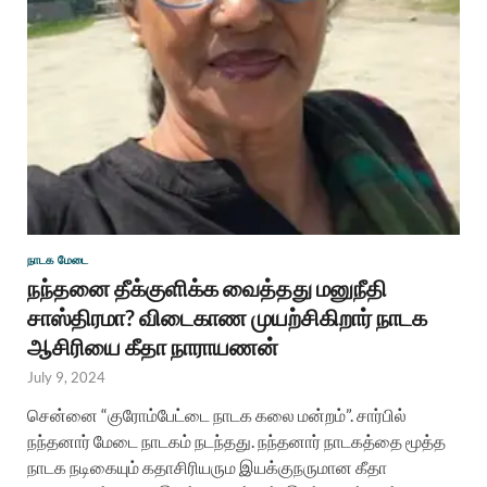
நாடக மேடை
நந்தனை தீக்குளிக்க வைத்தது மனுநீதி
சாஸ்திரமா? விடைகாண முயற்சிகிறார் நாடக
ஆசிரியை கீதா நாராயணன்
July 9, 2024
சென்னை “குரோம்பேட்டை நாடக கலை மன்றம்”. சார்பில்
நந்தனார் மேடை நாடகம் நடந்தது. நந்தனார் நாடகத்தை மூத்த
நாடக நடிகையும் கதாசிரியரும இயக்குநருமான கீதா