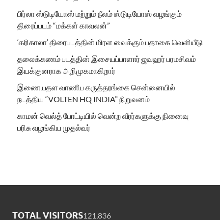
பிர்லா ஸ்டுடியோஸ் மற்றும் நீலம் ஸ்டுடியோஸ் வழங்கும்
திரைப்படம் “மக்கள் காவலன்”
‘கரிகாலா’ திரைபடத்தின் மிரள வைக்கும் பதாகை வெளியீடு
தலைக்கணம் படத்தின் இசையப்பாளார் ஜவஹர் பரமசிவம்
இயக்குனராக அறிமுகமாகிறார்
இணையதள வாணிப கருத்தரங்கை சென்னையில்
நடத்திய “VOLTEN HQ INDIA” நிறுவனம்
காமன் வெல்த் போட்டியில் வென்ற வீரர்களுக்கு நினைவு
பரிசு வழங்கிய முதல்வர்
TOTAL VISITORS
121,836