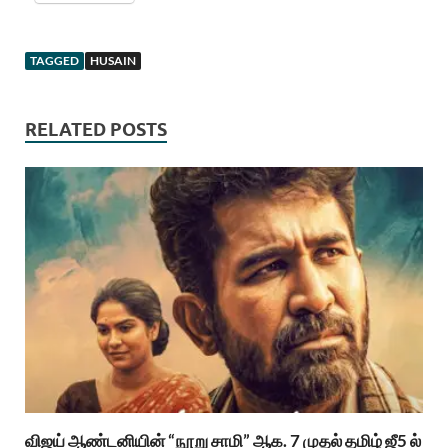
TAGGED
HUSAIN
RELATED POSTS
விஜய் ஆண்டனியின் “நூறு சாமி” ஆக. 7 முதல் தமிழ் ஜீ5 ல்