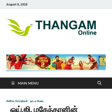
August 8, 2026
T
online
news
On
portal
MAIN MENU
சினிமா செய்திகள்
/
நாடக மேடை
ஒய்.ஜி. மகேந்தரனின்