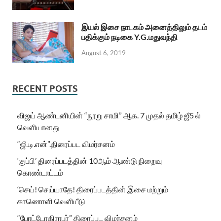
இயல் இசை நாடகம் அனைத்திலும் தடம்
பதிக்கும் நடிகை Y.G.மதுவந்தி
August 6, 2019
RECENT POSTS
விஜய் ஆண்டனியின் “நூறு சாமி” ஆக. 7 முதல் தமிழ் ஜீ5 ல்
வெளியானது
“ஜி.டி.என்”.திரைப்பட விமர்சனம்
‘குப்பி’ திரைப்படத்தின் 10ஆம் ஆண்டு நிறைவு
கொண்டாட்டம்
‘செய்! செய்யாதே! திரைப்படத்தின் இசை மற்றும்
காணொளி வெளியீடு
“போட்டோகிராபர்” திரைப்பட விமர்சனம்