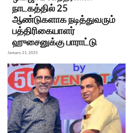
நாடகத்தில் 25
ஆண்டுகளாக நடித்துவரும்
பத்திரிகையாளர்
ஹுசைனுக்கு பாராட்டு
January 21, 2025