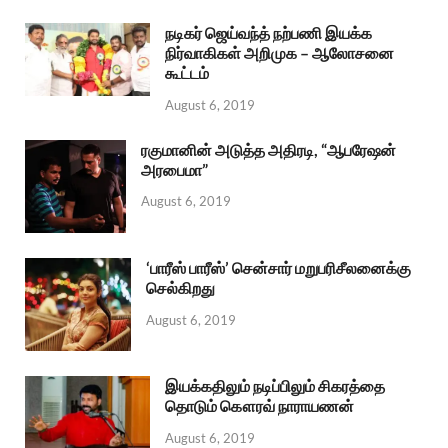
நடிகர் ஜெய்வந்த் நற்பணி இயக்க
நிர்வாகிகள் அறிமுக – ஆலோசனை
கூட்டம்
August 6, 2019
ரகுமானின் அடுத்த அதிரடி, “ஆபரேஷன்
அரபைமா”
August 6, 2019
‘பாரீஸ் பாரீஸ்’ சென்சார் மறுபரிசீலனைக்கு
செல்கிறது
August 6, 2019
இயக்கதிலும் நடிப்பிலும் சிகரத்தை
தொடும் கௌரவ் நாராயணன்
August 6, 2019