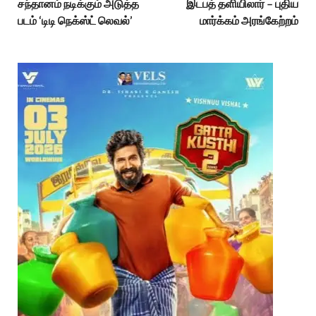
சந்தானம் நடிக்கும் அடுத்த
இடபத் தளியிலார் – புதிய
படம் ‘டிடி நெக்ஸ்ட் லெவல்’
மார்க்கம் அரங்கேற்றம்