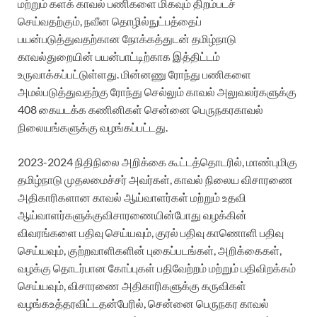
மற்றும்
களக்
காவல்
பணிகளை
மிகவும்
திறம்படச்
செய்வதற்கும்
,
நவீன
தொழில்நுட்பத்தைப்
பயன்படுத்துவதற்கான
நோக்கத்துடன்
தமிழ்நாடு
காவல்துறையின்
பயன்பாட்டிற்காக
இத்திட்டம்
உருவாக்கப்பட்டுள்ளது
.
மின்னணு
ரோந்து
பணிகளை
அமல்படுத்துவதற்கு
ரோந்து
செல்லும்
காவல்
அலுவலர்களுக்கு
408
கையடக்க
கணினிகள்
சென்னை
பெருநகர
காவல்
நிலையங்களுக்கு
வழங்கப்பட்டது
.
2023-2024
நிதிநிலை
அறிக்கை
கூட்டத்தொடரில்
,
மாண்புமிகு
தமிழ்நாடு
முதலமைச்சர்
அவர்கள்
,
காவல்
நிலைய
விசாரணை
அதிகாரிகளான
காவல்
ஆய்வாளர்கள்
மற்றும்
உதவி
ஆய்வாளர்களுக்கு
விசாரணையின்போது
வழக்கின்
விவரங்களை
பதிவு
செய்யவும்
, குரல் பதிவு காணொளி
பதிவு
செய்யவும்
,
குற்றவாளிகளின்
புகைப்படங்கள்
,
அறிக்கைகள்
,
வழக்கு
தொடர்பான
கோப்புகள்
பதிவேற்றம்
மற்றும்
பதிவிறக்கம்
செய்யவும்
,
விசாரணை
அதிகாரிகளுக்கு
கருவிகள்
வழங்க
உத்தரவிட்டதன்பேரில்
,
சென்னை
பெருநகர
காவல்