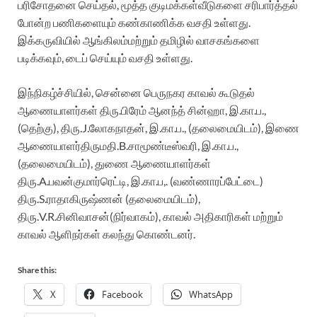
பரிசோதனை
செய்தல்
,
மூத்த
குடிமக்கள்
வீடுகளை
சரிபார்த்தல்
போன்ற
பணிகளையும்
கண்காணிக்க
வசதி
உள்ளது
.
இக்கருவியில்
ஆங்கிலம்
மற்றும்
தமிழில்
வாசகங்களை
படிக்கவும்
,
டைப்
செய்யும்
வசதி
உள்ளது
.
இந்நிகழ்ச்சியில்
,
சென்னை
பெருநகர
காவல்
கூடுதல்
ஆணையாளர்கள்
திரு
.
பிரேம்
ஆனந்த்
சின்ஹா
,
இ
.
கா
.
ப
.,
(
தெற்கு
),
திரு
.J.
லோகநாதன்
,
இ
.
கா
.
ப
., (
தலைமையிடம்
),
இணை
ஆணையாளர்
திருமதி
.B.
சாமூண்டீஸ்வரி
,
இ
.
கா
.
ப
.,
(
தலைமையிடம்
),
துணை
ஆணையாளர்கள்
திரு
.A.
பவன்குமார்
ரெட்டி
,
இ
.
கா
.
ப
,. (
வண்ணாரப்பேட்டை
)
திரு
.S.
ராதாகிருஷ்ணன்
(
தலைமையிடம்
),
திரு
.V.R.
சினிவாசன்
(
நிர்வாகம்
),
காவல்
அதிகாரிகள்
மற்றும்
காவல்
ஆளிநர்கள்
கலந்து
கொண்டனர்
.
Share this:
X
Facebook
WhatsApp