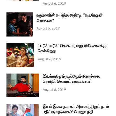
August 6, 2019
ரகுமானின் அடுத்த அதிரடி, “ஆபரேஷன்
அரபைமா”
August 6, 2019
‘பாரீஸ் பாரீஸ்’ சென்சார் மறுபரிசீலனைக்கு
செல்கிறது
August 6, 2019
இயக்கதிலும் நடிப்பிலும் சிகரத்தை
தொடும் கௌரவ் நாராயணன்
August 6, 2019
இயல் இசை நாடகம் அனைத்திலும் தடம்
பதிக்கும் நடிகை Y.G.மதுவந்தி