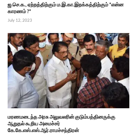
ஜ.செ.க., ஏற்றத்திற்கும் ம.இ.கா.இறக்கத்திற்கும் *என்ன
காரணம் ?*
July 12, 2023
மரணமடைந்த அரசு அலுவலரின் குடும்பத்தினருக்கு
ஆறுதல் கூறிய அமைச்சர்
கே.கே.எஸ்.எஸ்.ஆர்.ராமச்சந்திரன்