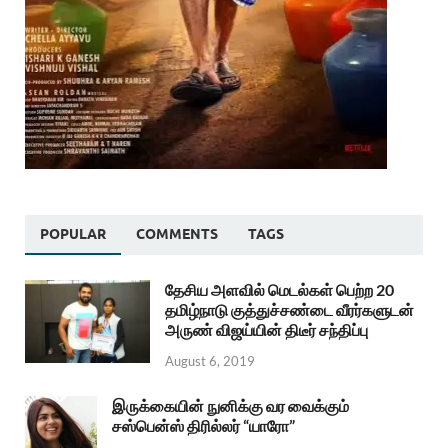
POPULAR
COMMENTS
TAGS
தேசிய அளவில் மெடல்கள் பெற்ற 20
தமிழ்நாடு குத்துச்சண்டை வீரர்களுடன்
அருண் விஜய்யின் திடீர் சந்திப்பு
August 6, 2019
இருக்கையின் நுனிக்கு வர வைக்கும்
சஸ்பென்ஸ் திரில்லர் “யாரோ”