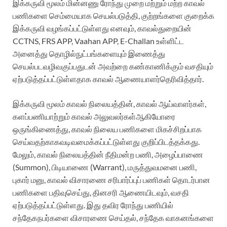
இக்கருவி
மூலம்
மின்னணு
ரோந்து
முறை
மற்றும்
மற்ற
காவல்
பணிகளை
செம்மையாக
செயல்படுத்தி
,
குற்றங்களை
குறைக்க
இக்கருவி
வழங்கப்பட்டுள்ளது
எனவும்
,
காவல்துறையின்
CCTNS, FRS APP, Vaahan APP, E-Challan
உள்ளிட்ட
அனைத்து
தொழில்நுட்பங்களையும்
இணைத்து
செயல்பட
வழிவகுப்பதுடன்
அவற்றை
கண்காணிக்கும்
வசதியும்
ஏற்படுத்தப்பட்டுள்ளதாக
காவல்
ஆணையாளர்
தெரிவித்தார்
.
இக்கருவி
மூலம்
காவல்
நிலையத்தின்
,
காவல்
ஆய்வாளர்கள்
,
களப்பணியாற்றும்
காவல்
அலுவலர்கள்
ஆகியோரை
ஒருங்கிணைத்து
,
காவல்
நிலைய
பணிகளை
மிகச்சிறப்பாக
செய்வதற்காக
வடிவமைக்கப்பட்டுள்ளது
குறிப்பிடத்தக்கது
.
மேலும்
,
காவல்
நிலையத்தின்
நீதிமன்ற
பணி
,
அழைப்பாணை
(Summon),
பிடியாணை
(Warrant),
மருத்துவமனை
பணி
,
புகார்
மனு
,
காவல்
விசாரணை
சரிபார்ப்புப்
பணிகள்
தொடர்பான
பணிகளை
பதிவு
செய்து
,
தினசரி
ஆணையிடவும்
,
வசதி
ஏற்படுத்தப்பட்டுள்ளது
.
இது
தவிர
ரோந்து
பணியில்
சந்தேக
நபர்களை
விசாரணை
செய்தல்
,
சந்தேக
வாகனங்களை