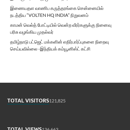
இணையதள வாணிப கருத்தரங்கை சென்னையில்
நடத்திய “VOLTEN HQ INDIA” நிறுவனம்
காமன் வெல்த் போட்டியில் வென்ற வீரர்களுக்கு நினைவு
பரிசு வழங்கிய முதல்வர்
தமிழ்நாடு பட்ஜெட் மக்களின் எதிர்பார்ப்புகளை நிறைவு
செய்யவில்லை -இந்தியக் கம்யூனிஸ்ட் கட்சி
TOTAL VISITORS
121,825
TOTAL VIEWS
136,663