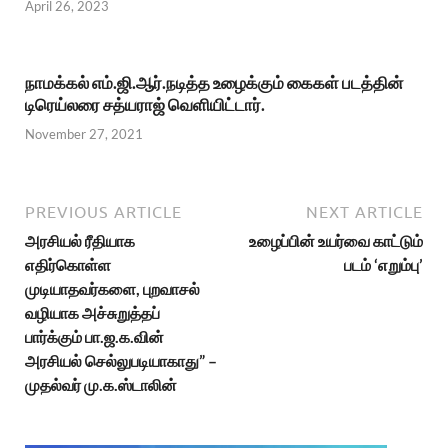
April 26, 2023
நாமக்கல் எம்.ஜி.ஆர்.நடித்த உழைக்கும் கைகள் படத்தின்
டிரெய்லரை சத்யராஜ் வெளியிட்டார்.
November 27, 2021
PREVIOUS ARTICLE
NEXT ARTICLE
அரசியல் ரீதியாக
உழைப்பின் உயர்வை காட்டும்
எதிர்கொள்ள
படம் ‘எறும்பு’
முடியாதவர்களை, புறவாசல்
வழியாக அச்சுறுத்தப்
பார்க்கும் பா.ஜ.க.வின்
அரசியல் செல்லுபடியாகாது” –
முதல்வர் மு.க.ஸ்டாலின்