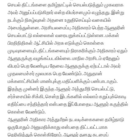
செயல் திட்டங்களை தமிழ்நாட்டில் செயல்படுத்தும் முகவராக
அவர் அனுப்பப்படுகிறார் என்ற விமர்சனமும் எழுந்தது. இன்று
நடக்கும் நிகழ்வுகள் அதனை உறுதிசெய்யும் வகையில்
அமைந்துள்ளன. அரசியலமைப்பு அதிகாரம் பெற்ற ஆளுநரின்
செயல்பாட்டு எல்லைகள் வரையறுக்கப்பட்டுள்ளன. மக்கள்
பிரதிநிதிகள் ஆட்சியில் அரசு எடுக்கும் கொள்கை
முடிவுகளையும், திட்டங்களையும் நிராகரிக்கும் அதிகாரம் ஏதும்
ஆளுநருக்கு வழங்கப்படவில்லை. மாநில அரசிடம் ஏதேனும்
விபரம் பெற வேண்டிய தேவை ஆளுநருக்கு ஏற்பட்டால் அவர்
முதலமைச்சர் மூலமாக பெற வேண்டும். அதுதான்
மக்களாட்சியின் மாண்புக்கு மதிப்பளிக்கும் பண்பாடாகும்.
இதற்கு முன்னர் இருந்த ஆளுநர் அத்துமீறி செயல்பட்டு,
சர்ச்சையில் சிக்கி, சென்ற இடங்களில் எல்லாம் கறுப்புக்கொடி
எதிர்ப்பை சந்தித்தார் என்பதை இப்போதைய ஆளுநர் கருத்தில்
கொள்ள வேண்டும்.
ஆளுநரின் அதிகார அத்துமீறல் நடவடிக்கைகளை தமிழ்நாடு
ஒருபோதும் அனுமதிக்காது என்பதை திட்டவட்டமாக
தெரிவித்துக் கொள்கிறோம். ஆளுநர் தனது கடமைப்