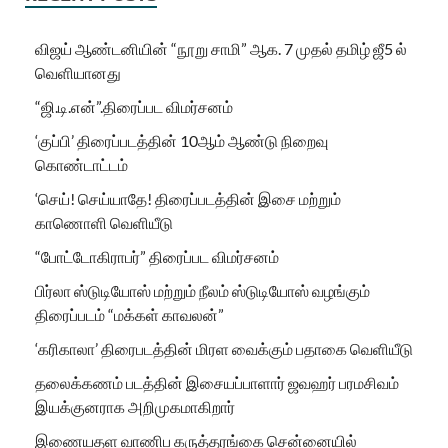
விஜய் ஆண்டனியின் “நூறு சாமி” ஆக. 7 முதல் தமிழ் ஜீ5 ல்
வெளியானது
“ஜி.டி.என்”.திரைப்பட விமர்சனம்
‘குப்பி’ திரைப்படத்தின் 10ஆம் ஆண்டு நிறைவு
கொண்டாட்டம்
‘செய்! செய்யாதே! திரைப்படத்தின் இசை மற்றும்
காணொளி வெளியீடு
“போட்டோகிராபர்” திரைப்பட விமர்சனம்
பிர்லா ஸ்டுடியோஸ் மற்றும் நீலம் ஸ்டுடியோஸ் வழங்கும்
திரைப்படம் “மக்கள் காவலன்”
‘கரிகாலா’ திரைபடத்தின் மிரள வைக்கும் பதாகை வெளியீடு
தலைக்கணம் படத்தின் இசையப்பாளார் ஜவஹர் பரமசிவம்
இயக்குனராக அறிமுகமாகிறார்
இணையதள வாணிப கருத்தரங்கை சென்னையில்