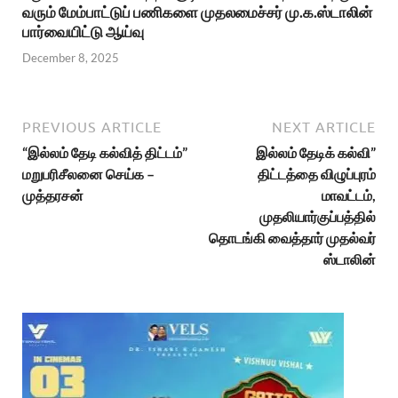
வரும் மேம்பாட்டுப் பணிகளை முதலமைச்சர் மு.க.ஸ்டாலின்
பார்வையிட்டு ஆய்வு
December 8, 2025
PREVIOUS ARTICLE
NEXT ARTICLE
“இல்லம் தேடி கல்வித் திட்டம்”
இல்லம் தேடிக் கல்வி”
மறுபரிசீலனை செய்க –
திட்டத்தை விழுப்புரம்
முத்தரசன்
மாவட்டம்,
முதலியார்குப்பத்தில்
தொடங்கி வைத்தார் முதல்வர்
ஸ்டாலின்