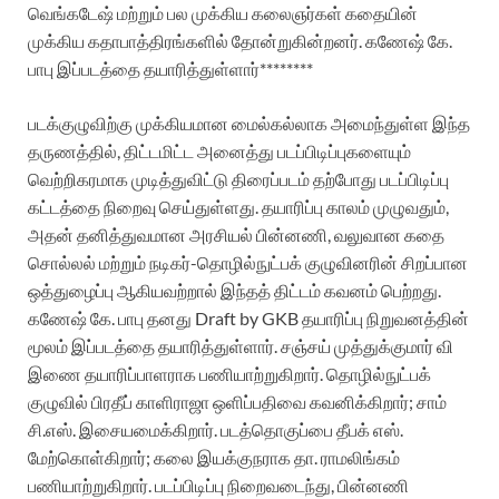
வெங்கடேஷ் மற்றும் பல முக்கிய கலைஞர்கள் கதையின்
முக்கிய கதாபாத்திரங்களில் தோன்றுகின்றனர். கணேஷ் கே.
பாபு இப்படத்தை தயாரித்துள்ளார்********
படக்குழுவிற்கு முக்கியமான மைல்கல்லாக அமைந்துள்ள இந்த
தருணத்தில், திட்டமிட்ட அனைத்து படப்பிடிப்புகளையும்
வெற்றிகரமாக முடித்துவிட்டு திரைப்படம் தற்போது படப்பிடிப்பு
கட்டத்தை நிறைவு செய்துள்ளது. தயாரிப்பு காலம் முழுவதும்,
அதன் தனித்துவமான அரசியல் பின்னணி, வலுவான கதை
சொல்லல் மற்றும் நடிகர்-தொழில்நுட்பக் குழுவினரின் சிறப்பான
ஒத்துழைப்பு ஆகியவற்றால் இந்தத் திட்டம் கவனம் பெற்றது.
கணேஷ் கே. பாபு தனது Draft by GKB தயாரிப்பு நிறுவனத்தின்
மூலம் இப்படத்தை தயாரித்துள்ளார். சஞ்சய் முத்துக்குமார் வி
இணை தயாரிப்பாளராக பணியாற்றுகிறார். தொழில்நுட்பக்
குழுவில் பிரதீப் காளிராஜா ஒளிப்பதிவை கவனிக்கிறார்; சாம்
சி.எஸ். இசையமைக்கிறார். படத்தொகுப்பை தீபக் எஸ்.
மேற்கொள்கிறார்; கலை இயக்குநராக தா. ராமலிங்கம்
பணியாற்றுகிறார்.
படப்பிடிப்பு நிறைவடைந்து, பின்னணி