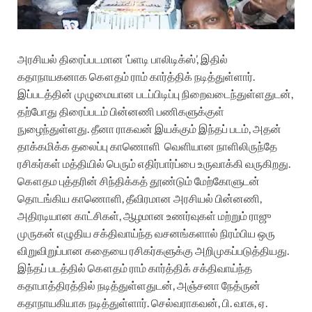
அரசியல் திரைப்படமான ‘ப்ளடி பாலிடிக்ஸ்’, இதில்
கதாநாயகனாக கௌதம் ராம் கார்த்திக் நடித்துள்ளார்.
இப்படத்தின் முழுமையான படப்பிடிப்பு நிறைவடைந்துள்ளதுடன்,
தற்போது திரைப்படம் பின்னணி பணிகளுக்குள்
நுழைந்துள்ளது. தீனா ராகவன் இயக்கும் இந்தப் படம், அதன்
தாக்கமிக்க தலைப்பு காணொளி
வெளியான நாளிலிருந்தே
ரசிகர்கள் மத்தியில் பெரும் எதிர்பார்ப்பை உருவாக்கி வருகிறது.
கௌதம புத்தரின் சிந்திக்கத் தூண்டும் மேற்கோளுடன்
தொடங்கிய காணொளி, தீவிரமான அரசியல் பின்னணி,
அதிரடியான காட்சிகள், ஆழமான உணர்வுகள் மற்றும் ராஜு
முருகன் எழுதிய சக்திவாய்ந்த வசனங்களால் நிரம்பிய ஒரு
விறுவிறுப்பான கதையை ரசிகர்களுக்கு அறிமுகப்படுத்தியது.
இந்தப் படத்தில் கௌதம் ராம் கார்த்திக் சக்திவாய்ந்த
கதாபாத்திரத்தில் நடித்துள்ளதுடன், அஞ்சனா நேத்ருன்
கதாநாயகியாக நடித்துள்ளார். செல்வராகவன், பி. வாசு, ஏ.