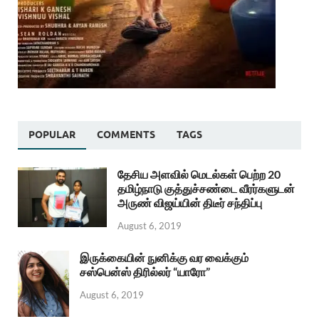
POPULAR
COMMENTS
TAGS
தேசிய அளவில் மெடல்கள் பெற்ற 20
தமிழ்நாடு குத்துச்சண்டை வீரர்களுடன்
அருண் விஜய்யின் திடீர் சந்திப்பு
August 6, 2019
இருக்கையின் நுனிக்கு வர வைக்கும்
சஸ்பென்ஸ் திரில்லர் “யாரோ”
August 6, 2019