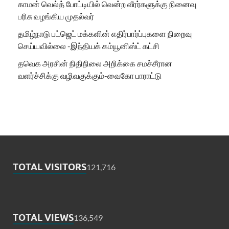
காமன் வெல்த் போட்டியில் வென்ற வீரர்களுக்கு நினைவு
பரிசு வழங்கிய முதல்வர்
தமிழ்நாடு பட்ஜெட் மக்களின் எதிர்பார்ப்புகளை நிறைவு
செய்யவில்லை -இந்தியக் கம்யூனிஸ்ட் கட்சி
தவெக அரசின் நிதிநிலை அறிக்கை சமச்சீரான
வளர்ச்சிக்கு வழிவகுக்கும்-வைகோ பாராட்டு
TOTAL VISITORS
121,716
TOTAL VIEWS
136,549