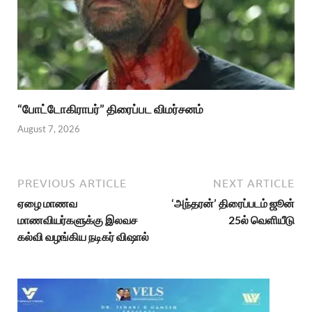
“போட்டோகிராபர்” திரைப்பட விமர்சனம்
August 7, 2026
PREVIOUS ARTICLE
NEXT ARTICLE
ஏழை மாணவ
‘அந்தரன்’ திரைப்படம் ஜூன்
மாணவியர்களுக்கு இலவச
25ல் வெளியீடு
கல்வி வழங்கிய நடிகர் விஷால்