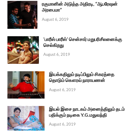
ரகுமானின் அடுத்த அதிரடி, “ஆபரேஷன்
அரபைமா”
August 6, 2019
‘பாரீஸ் பாரீஸ்’ சென்சார் மறுபரிசீலனைக்கு
செல்கிறது
August 6, 2019
இயக்கதிலும் நடிப்பிலும் சிகரத்தை
தொடும் கௌரவ் நாராயணன்
August 6, 2019
இயல் இசை நாடகம் அனைத்திலும் தடம்
பதிக்கும் நடிகை Y.G.மதுவந்தி
August 6, 2019