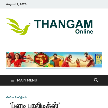
August 7, 2026
T
online
news
On
portal
MAIN MENU
சினிமா செய்திகள்
‘ப்ளடி பாலிடிக்ஸ்’